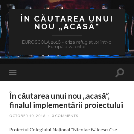
ÎN CĂUTAREA UNUI
NOU „ACASĂ"
EUROSCOLA 2016 - criza refugiaților într-o
Europă a valorilor
În căutarea unui nou ,,acasă”,
finalul implementării proiectului
OCTOBER 10, 2016
/
0 COMMENTS
Proiectul Colegiului Național “Nicolae Bălcescu” se