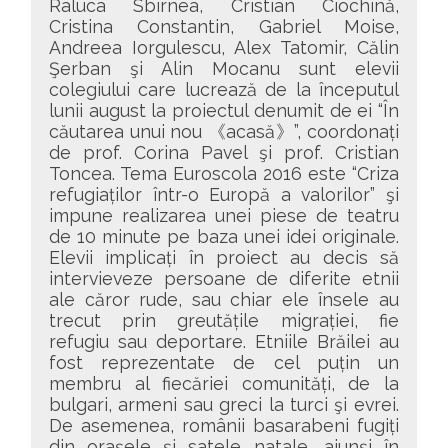
Raluca Sbîrnea, Cristian Ciochină,
Cristina Constantin, Gabriel Moise,
Andreea Iorgulescu, Alex Tatomir, Călin
Şerban şi Alin Mocanu sunt elevii
colegiului care lucrează de la începutul
lunii august la proiectul denumit de ei “În
căutarea unui nou 《acasă》”, coordonați
de prof. Corina Pavel şi prof. Cristian
Toncea. Tema Euroscola 2016 este “Criza
refugiaților într-o Europă a valorilor” şi
impune realizarea unei piese de teatru
de 10 minute pe baza unei idei originale.
Elevii implicați în proiect au decis să
intervieveze persoane de diferite etnii
ale căror rude, sau chiar ele însele au
trecut prin greutățile migrației, fie
refugiu sau deportare. Etniile Brăilei au
fost reprezentate de cel puțin un
membru al fiecăriei comunități, de la
bulgari, armeni sau greci la turci şi evrei.
De asemenea, românii basarabeni fugiți
din oraşele şi satele natale, ajunşi în