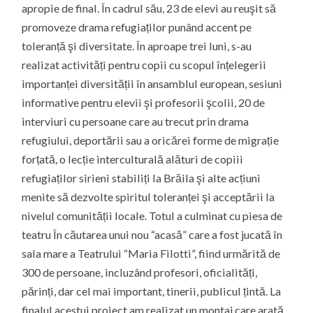
apropie de final. În cadrul său, 23 de elevi au reuşit să
promoveze drama refugiaților punând accent pe
toleranță şi diversitate. În aproape trei luni, s-au
realizat activități pentru copii cu scopul înțelegerii
importanței diversității în ansamblul european, sesiuni
informative pentru elevii şi profesorii şcolii, 20 de
interviuri cu persoane care au trecut prin drama
refugiului, deportării sau a oricărei forme de migrație
forțată, o lecție interculturală alături de copiii
refugiaților sirieni stabiliți la Brăila şi alte acțiuni
menite să dezvolte spiritul toleranței şi acceptării la
nivelul comunității locale. Totul a culminat cu piesa de
teatru În căutarea unui nou “acasă” care a fost jucată în
sala mare a Teatrului “Maria Filotti”, fiind urmărită de
300 de persoane, incluzând profesori, oficialități,
părinți, dar cel mai important, tinerii, publicul țintă. La
finalul acestui proiect am realizat un montaj care arată