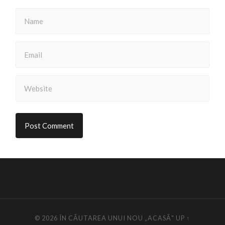
© 2026
ÎN CĂUTAREA UNUI NOU „ACASĂ"
UP ↑