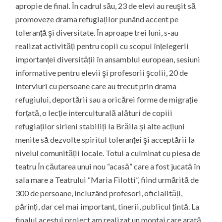
apropie de final. În cadrul său, 23 de elevi au reuşit să
promoveze drama refugiaților punând accent pe
toleranță şi diversitate. În aproape trei luni, s-au
realizat activități pentru copii cu scopul înțelegerii
importanței diversității în ansamblul european, sesiuni
informative pentru elevii şi profesorii şcolii, 20 de
interviuri cu persoane care au trecut prin drama
refugiului, deportării sau a oricărei forme de migrație
forțată, o lecție interculturală alături de copiii
refugiaților sirieni stabiliți la Brăila şi alte acțiuni
menite să dezvolte spiritul toleranței şi acceptării la
nivelul comunității locale. Totul a culminat cu piesa de
teatru În căutarea unui nou “acasă” care a fost jucată în
sala mare a Teatrului “Maria Filotti”, fiind urmărită de
300 de persoane, incluzând profesori, oficialități,
părinți, dar cel mai important, tinerii, publicul țintă. La
finalul acestui proiect am realizat un montaj care arată