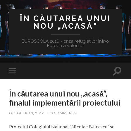
ÎN CĂUTAREA UNUI
NOU „ACASĂ"
EUROSCOLA 2016 - criza refugiaților într-o
Europă a valorilor
În căutarea unui nou ,,acasă”,
finalul implementării proiectului
OCTOBER 10, 2016
/
0 COMMENTS
Proiectul Colegiului Național “Nicolae Bălcescu” se