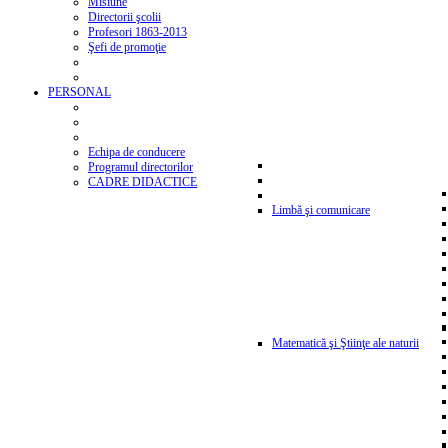
Misiune
Directorii şcolii
Profesori 1863-2013
Şefi de promoţie
PERSONAL
Echipa de conducere
Programul directorilor
CADRE DIDACTICE
Limbă şi comunicare
Matematică şi Ştiinţe ale naturii