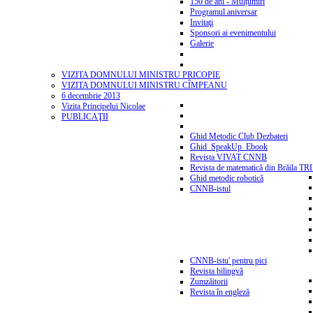
150 de ani - Mulțumiri
Programul aniversar
Invitaţi
Sponsori ai evenimentului
Galerie
VIZITA DOMNULUI MINISTRU PRICOPIE
VIZITA DOMNULUI MINISTRU CÎMPEANU
6 decembrie 2013
Vizita Principelui Nicolae
PUBLICAŢII
Ghid Metodic Club Dezbateri
Ghid_SpeakUp_Ebook
Revista VIVAT CNNB
Revista de matematică din Brăila T
Ghid metodic robotică
CNNB-istul
CNNB-istu' pentru pici
Revista bilingvă
Zumzăitorii
Revista în engleză