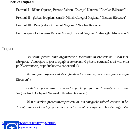
Soft educaţional
Premiul I - Băluţă Ciprian, Panaite Adrian, Colegiul Naţional "Nicolae Bălcescu"
Premiul II - Şerban Bogdan, Zamfir Mihai, Colegiul Naţional "Nicolae Bălcescu"
Premiul III - Puia Ştefan, Colegiul Naţional "Nicolae Bălcescu"
Premiu special -
Cursaru Răzvan Mihai, Colegiul Naţional "Gheorghe Munteanu 
Impact
Felicitări pentru buna organizare a Maratonului Proiectelor! Elevii mei a
Murgoci... Atmosfera a fost draguţă şi constructivă şi asta contează cred mai mult
pe 23 octombrie, după încheierea concursului)
Nu am fost impresionat de softurile educaţionale, pe cât am fost de impresi
Bălcescu")
O dată cu prezentarea proiectelor, participanţii plini de emoţie au rezumat
Negură Andi,
Colegiul Naţional
"Nicolae Bălcescu")
Numai auzind prezentarea proiectelor din categoria soft educaţional mi-aş 
de viaţă, un joc al inteligenţei şi un imens tărâm al cunoaşterii.
(elev Zurbagiu Măd
магазин музыкальных инструментов
купить детскую коляску