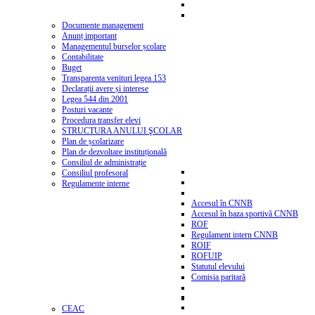
Documente management
Anunț important
Managementul burselor școlare
Contabilitate
Buget
Transparenta venituri legea 153
Declarații avere și interese
Legea 544 din 2001
Posturi vacante
Procedura transfer elevi
STRUCTURA ANULUI ŞCOLAR
Plan de școlarizare
Plan de dezvoltare instituțională
Consiliul de administrație
Consiliul profesoral
Regulamente interne
Accesul în CNNB
Accesul în baza sportivă CNNB
ROF
Regulament intern CNNB
ROIF
ROFUIP
Statutul elevului
Comisia paritară
CEAC