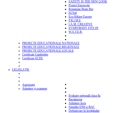
SAFETY IS THE NEW LOOK
Proiect Euroscola
Romanian Brain Bee
EUSid
Eco-Hiking Europe
P.R.I.M.E
I.A.M. CREATIVE
EVERYBODY FITS IN
W.A.T.E.R.
PROIECTE EDUCAŢIONALE NAŢIONALE
PROIECTE EDUCAŢIONALE REGIONALE
PROIECTE EDUCAŢIONALE LOCALE
Certificate Cambridge
Certificare ECDL
LEGISLAŢIE
Autorizații
Admitere și examene
Evaluare națională clasa 8a
Bacalaureat
Admitere liceu
Simulări EN8 si BAC
Definitivare în învățământ