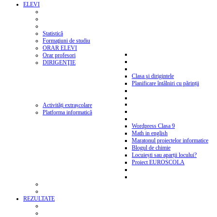
ELEVI
Statistică
Formaţiuni de studiu
ORAR ELEVI
Orar profesori
DIRIGENŢIE
Clasa şi dirigintele
Planificare întâlniri cu părinții
Activități extrașcolare
Platforma informatică
Wordpress Clasa 9
Math in english
Maratonul proiectelor informatice
Blogul de chimie
Locuiești sau aparții locului?
Proiect EUROSCOLA
REZULTATE