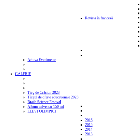
Revista în franceză
Arhiva Evenimente
GALERIE
Târg de Crăciun 2023
Târgul de oferte educaționale 2023
Braila Science Festival
Album aniversar 150 ani
ELEVI OLIMPICI
2016
2015
2014
2013