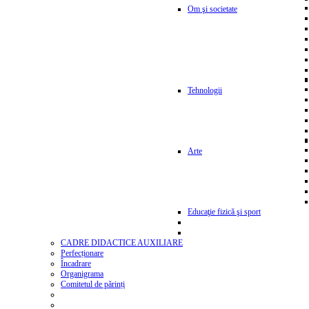
Om şi societate
Tehnologii
Arte
Educaţie fizică şi sport
CADRE DIDACTICE AUXILIARE
Perfecționare
Încadrare
Organigrama
Comitetul de părinți