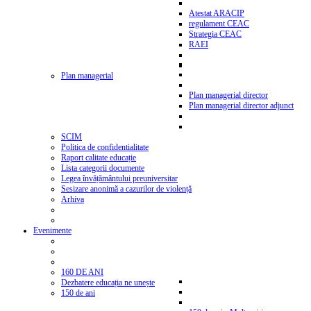
Atestat ARACIP
regulament CEAC
Strategia CEAC
RAEI
Plan managerial
Plan managerial director
Plan managerial director adjunct
SCIM
Politica de confidentialitate
Raport calitate educație
Lista categorii documente
Legea învățământului preuniversitar
Sesizare anonimă a cazurilor de violență
Arhiva
Evenimente
160 DE ANI
Dezbatere educația ne unește
150 de ani