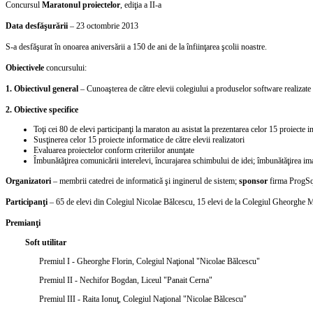
Concursul
Maratonul proiectelor
, ediţia a II-a
Data desfăşurării
– 23 octombrie 2013
S-a desfăşurat în onoarea aniversării a 150 de ani de la înfiinţarea şcolii noastre.
Obiectivele
concursului:
1.
Obiectivul general
– Cunoaşterea de către elevii colegiului a produselor software realizate d
2.
Obiective specifice
Toţi cei 80 de elevi participanţi la maraton au asistat la prezentarea celor 15 proiecte 
Susţinerea celor 15 proiecte informatice de către elevii realizatori
Evaluarea proiectelor conform criteriilor anunţate
Îmbunătăţirea comunicării interelevi, încurajarea schimbului de idei; îmbunătăţirea ima
Organizatori
– membrii catedrei de informatică şi inginerul de sistem;
sponsor
firma ProgSq
Participanţi
– 65 de elevi din Colegiul Nicolae Bălcescu, 15 elevi de la Colegiul Gheorghe M
Premianţi
Soft utilitar
Premiul I - Gheorghe Florin, Colegiul Naţional "Nicolae Bălcescu"
Premiul II - Nechifor Bogdan, Liceul "Panait Cerna"
Premiul III - Raita Ionuţ, Colegiul Naţional "Nicolae Bălcescu"