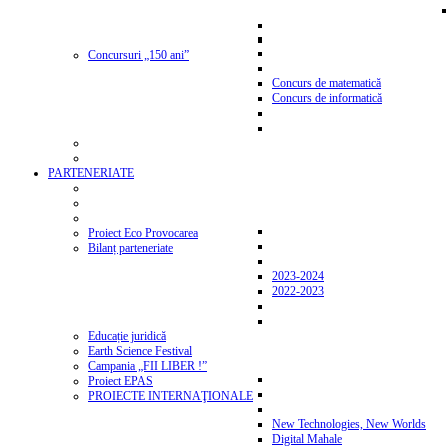
Concursuri „150 ani”
Concurs de matematică
Concurs de informatică
PARTENERIATE
Proiect Eco Provocarea
Bilanț parteneriate
2023-2024
2022-2023
Educație juridică
Earth Science Festival
Campania „FII LIBER !”
Proiect EPAS
PROIECTE INTERNAŢIONALE
New Technologies, New Worlds
Digital Mahale