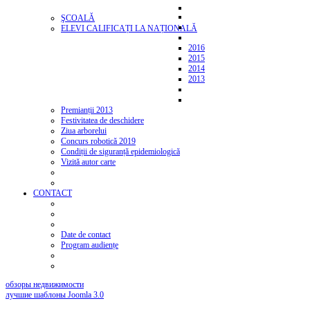
ŞCOALĂ
ELEVI CALIFICAȚI LA NAȚIONALĂ
2016
2015
2014
2013
Premianții 2013
Festivitatea de deschidere
Ziua arborelui
Concurs robotică 2019
Condiții de siguranță epidemiologică
Vizită autor carte
CONTACT
Date de contact
Program audiențe
обзоры недвижимости
лучшие шаблоны Joomla 3.0