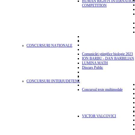
HUMAN RIGHTS INTERNATIO
COMPETITION
CONCURSURI NAŢIONALE
Comunicări științifice biologie 2023
ION BARBU - DAN BARBILIAN
LUMINA MATH
Discurs Public
CONCURSURI INTERJUDEŢENE
Concursul texte multimodale
VICTOR VALCOVICI