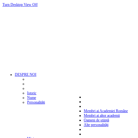
Turn Desktop View Off
DESPRE NOI
Istoric
Nume
Personalităţi
Membri ai Academiei Române
Membri ai altor academii
Oameni de ştiinţă
Alte personalităţi