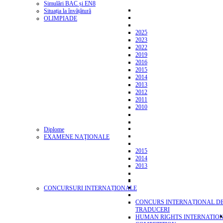
Simulări BAC și EN8
Situația la învățătură
OLIMPIADE
2025
2023
2022
2019
2016
2015
2014
2013
2012
2011
2010
Diplome
EXAMENE NAŢIONALE
2015
2014
2013
CONCURSURI INTERNAȚIONALE
CONCURS INTERNAȚIONAL D
TRADUCERI
HUMAN RIGHTS INTERNATIO