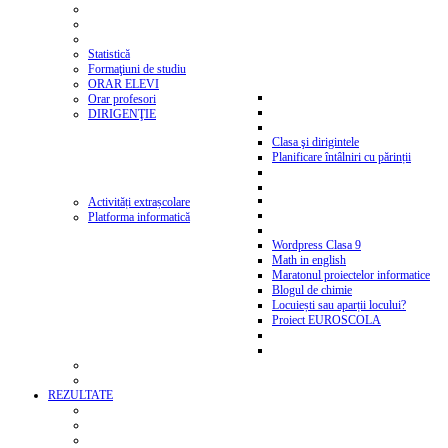
Statistică
Formaţiuni de studiu
ORAR ELEVI
Orar profesori
DIRIGENŢIE
Clasa şi dirigintele
Planificare întâlniri cu părinții
Activități extrașcolare
Platforma informatică
Wordpress Clasa 9
Math in english
Maratonul proiectelor informatice
Blogul de chimie
Locuiești sau aparții locului?
Proiect EUROSCOLA
REZULTATE