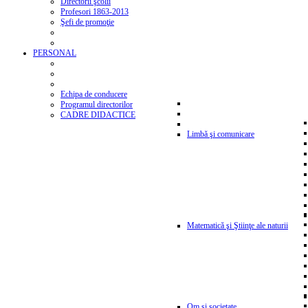
Directorii şcolii
Profesori 1863-2013
Şefi de promoţie
PERSONAL
Echipa de conducere
Programul directorilor
CADRE DIDACTICE
Limbă şi comunicare
Matematică şi Ştiinţe ale naturii
Om şi societate