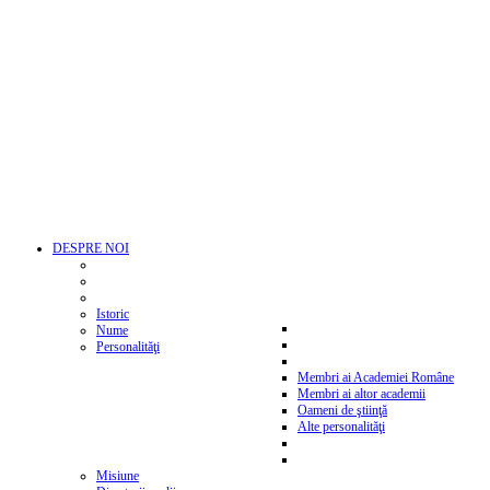
DESPRE NOI
Istoric
Nume
Personalităţi
Membri ai Academiei Române
Membri ai altor academii
Oameni de ştiinţă
Alte personalităţi
Misiune