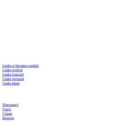
Limba şi literatura română
Limba engleză
Limba franceză
Limba germană
Limba latină
Matematică
Fizică
Chimie
Biologie