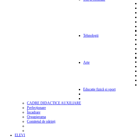
Tehnologii
Arte
Educaţie fizică şi sport
CADRE DIDACTICE AUXILIARE
Perfecționare
Încadrare
Organigrama
Comitetul de părinți
ELEVI