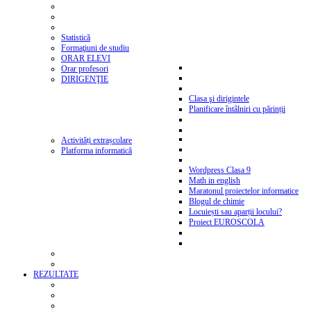
Statistică
Formaţiuni de studiu
ORAR ELEVI
Orar profesori
DIRIGENŢIE
Clasa şi dirigintele
Planificare întâlniri cu părinții
Activități extrașcolare
Platforma informatică
Wordpress Clasa 9
Math in english
Maratonul proiectelor informatice
Blogul de chimie
Locuiești sau aparții locului?
Proiect EUROSCOLA
REZULTATE