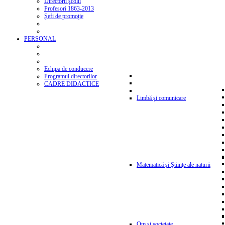
Directorii şcolii
Profesori 1863-2013
Şefi de promoţie
PERSONAL
Echipa de conducere
Programul directorilor
CADRE DIDACTICE
Limbă şi comunicare
Matematică şi Ştiinţe ale naturii
Om şi societate