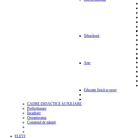
Tehnologii
Arte
Educaţie fizică şi sport
CADRE DIDACTICE AUXILIARE
Perfecționare
Încadrare
Organigrama
Comitetul de părinți
ELEVI