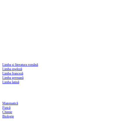
Limba şi literatura română
Limba engleză
Limba franceză
Limba germană
Limba latină
Matematică
Fizică
Chimie
Biologie