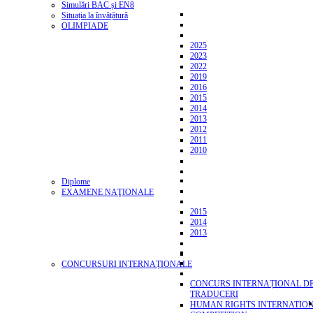
Simulări BAC și EN8
Situația la învățătură
OLIMPIADE
2025
2023
2022
2019
2016
2015
2014
2013
2012
2011
2010
Diplome
EXAMENE NAŢIONALE
2015
2014
2013
CONCURSURI INTERNAȚIONALE
CONCURS INTERNAȚIONAL D
TRADUCERI
HUMAN RIGHTS INTERNATIO