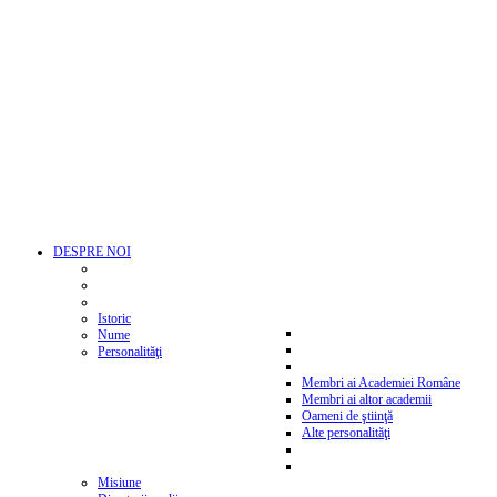
DESPRE NOI
Istoric
Nume
Personalităţi
Membri ai Academiei Române
Membri ai altor academii
Oameni de ştiinţă
Alte personalităţi
Misiune