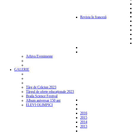
Revista în franceză
Arhiva Evenimente
GALERIE
Târg de Crăciun 2023
Târgul de oferte educaționale 2023
Braila Science Festival
Album aniversar 150 ani
ELEVI OLIMPICI
2016
2015
2014
2013