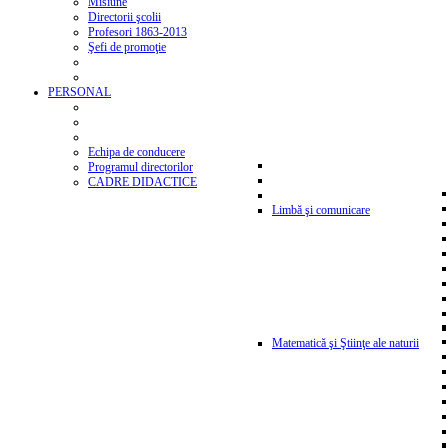
Misiune
Directorii şcolii
Profesori 1863-2013
Şefi de promoţie
PERSONAL
Echipa de conducere
Programul directorilor
CADRE DIDACTICE
Limbă şi comunicare
Matematică şi Ştiinţe ale naturii