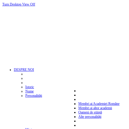
Turn Desktop View Off
DESPRE NOI
Istoric
Nume
Personalităţi
Membri ai Academiei Române
Membri ai altor academii
Oameni de ştiinţă
Alte personalităţi