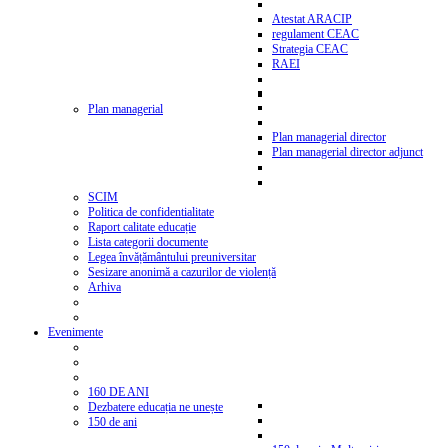
Atestat ARACIP
regulament CEAC
Strategia CEAC
RAEI
Plan managerial
Plan managerial director
Plan managerial director adjunct
SCIM
Politica de confidentialitate
Raport calitate educație
Lista categorii documente
Legea învățământului preuniversitar
Sesizare anonimă a cazurilor de violență
Arhiva
Evenimente
160 DE ANI
Dezbatere educația ne unește
150 de ani