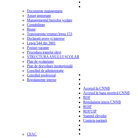
Documente management
Anunț important
Managementul burselor școlare
Contabilitate
Buget
Transparenta venituri legea 153
Declarații avere și interese
Legea 544 din 2001
Posturi vacante
Procedura transfer elevi
STRUCTURA ANULUI ŞCOLAR
Plan de școlarizare
Plan de dezvoltare instituțională
Consiliul de administrație
Consiliul profesoral
Regulamente interne
Accesul în CNNB
Accesul în baza sportivă CNNB
ROF
Regulament intern CNNB
ROIF
ROFUIP
Statutul elevului
Comisia paritară
CEAC