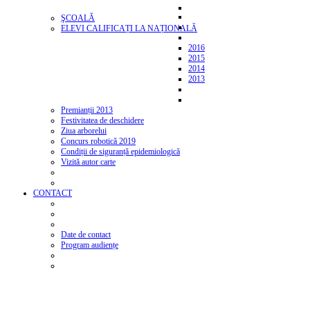
ŞCOALĂ
ELEVI CALIFICAȚI LA NAȚIONALĂ
2016
2015
2014
2013
Premianții 2013
Festivitatea de deschidere
Ziua arborelui
Concurs robotică 2019
Condiții de siguranță epidemiologică
Vizită autor carte
CONTACT
Date de contact
Program audiențe