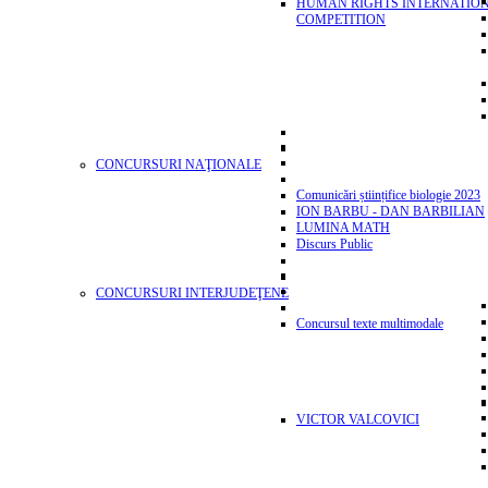
HUMAN RIGHTS INTERNATIO
COMPETITION
CONCURSURI NAŢIONALE
Comunicări științifice biologie 2023
ION BARBU - DAN BARBILIAN
LUMINA MATH
Discurs Public
CONCURSURI INTERJUDEŢENE
Concursul texte multimodale
VICTOR VALCOVICI