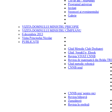
150 de ani - Mulțumiri
Programul aniversar
Invitaţi
Sponsori ai evenimentului
Galerie
VIZITA DOMNULUI MINISTRU PRICOPIE
VIZITA DOMNULUI MINISTRU CÎMPEANU
6 decembrie 2013
Vizita Principelui Nicolae
PUBLICAŢII
Ghid Metodic Club Dezbateri
Ghid_SpeakUp_Ebook
Revista VIVAT CNNB
Revista de matematică din Brăila T
Ghid metodic robotică
CNNB-istul
CNNB-istu' pentru pici
Revista bilingvă
Zumzăitorii
Revista în engleză