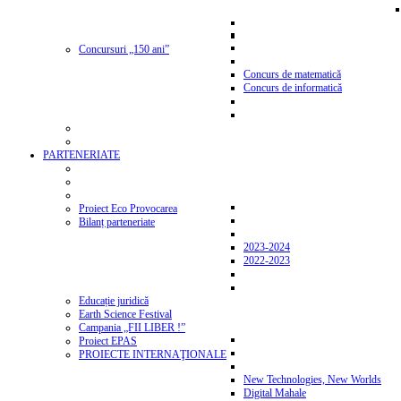
Concursuri „150 ani”
Concurs de matematică
Concurs de informatică
PARTENERIATE
Proiect Eco Provocarea
Bilanț parteneriate
2023-2024
2022-2023
Educație juridică
Earth Science Festival
Campania „FII LIBER !”
Proiect EPAS
PROIECTE INTERNAŢIONALE
New Technologies, New Worlds
Digital Mahale