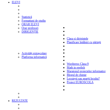
ELEVI
Statistică
Formaţiuni de studiu
ORAR ELEVI
Orar profesori
DIRIGENŢIE
Clasa şi dirigintele
Planificare întâlniri cu părinții
Activități extrașcolare
Platforma informatică
Wordpress Clasa 9
Math in english
Maratonul proiectelor informatice
Blogul de chimie
Locuiești sau aparții locului?
Proiect EUROSCOLA
REZULTATE