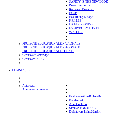
SAFETY IS THE NEW LOOK
Proiect Euroscola
Romanian Brain Bee
EUSid
Eco-Hiking Europe
P.R.I.M.E
I.A.M. CREATIVE
EVERYBODY FITS IN
W.A.T.E.R.
PROIECTE EDUCAŢIONALE NAŢIONALE
PROIECTE EDUCAŢIONALE REGIONALE
PROIECTE EDUCAŢIONALE LOCALE
Certificate Cambridge
Certificare ECDL
LEGISLAŢIE
Autorizații
Admitere și examene
Evaluare națională clasa 8a
Bacalaureat
Admitere liceu
Simulări EN8 si BAC
Definitivare în învățământ