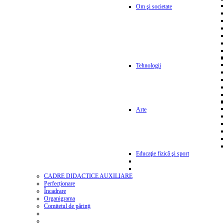
Om şi societate
Tehnologii
Arte
Educaţie fizică şi sport
CADRE DIDACTICE AUXILIARE
Perfecționare
Încadrare
Organigrama
Comitetul de părinți