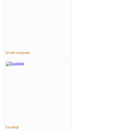
Şcoală europeană
Excelenţă