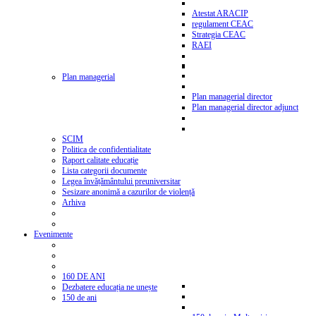
Atestat ARACIP
regulament CEAC
Strategia CEAC
RAEI
Plan managerial
Plan managerial director
Plan managerial director adjunct
SCIM
Politica de confidentialitate
Raport calitate educație
Lista categorii documente
Legea învățământului preuniversitar
Sesizare anonimă a cazurilor de violență
Arhiva
Evenimente
160 DE ANI
Dezbatere educația ne unește
150 de ani