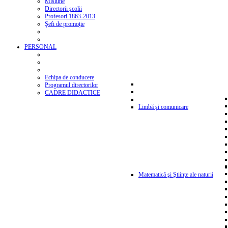
Misiune
Directorii şcolii
Profesori 1863-2013
Şefi de promoţie
PERSONAL
Echipa de conducere
Programul directorilor
CADRE DIDACTICE
Limbă şi comunicare
Matematică şi Ştiinţe ale naturii