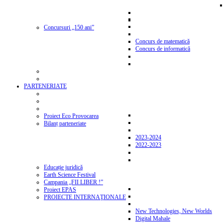
Concursuri „150 ani”
Concurs de matematică
Concurs de informatică
PARTENERIATE
Proiect Eco Provocarea
Bilanț parteneriate
2023-2024
2022-2023
Educație juridică
Earth Science Festival
Campania „FII LIBER !”
Proiect EPAS
PROIECTE INTERNAŢIONALE
New Technologies, New Worlds
Digital Mahale