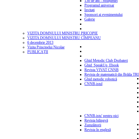
150 de ani - Mulțumiri
Programul aniversar
Invitaţi
Sponsori ai evenimentului
Galerie
VIZITA DOMNULUI MINISTRU PRICOPIE
VIZITA DOMNULUI MINISTRU CÎMPEANU
6 decembrie 2013
Vizita Principelui Nicolae
PUBLICAŢII
Ghid Metodic Club Dezbateri
Ghid_SpeakUp_Ebook
Revista VIVAT CNNB
Revista de matematică din Brăila T
Ghid metodic robotică
CNNB-istul
CNNB-istu' pentru pici
Revista bilingvă
Zumzăitorii
Revista în engleză