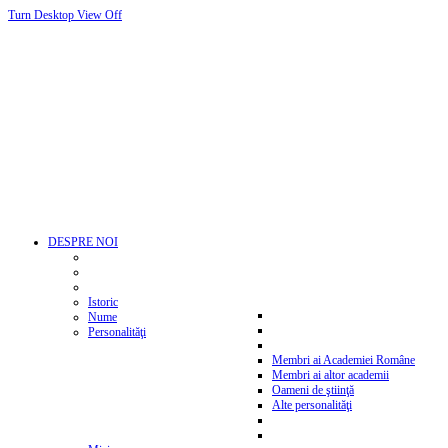
Turn Desktop View Off
DESPRE NOI
Istoric
Nume
Personalităţi
Membri ai Academiei Române
Membri ai altor academii
Oameni de ştiinţă
Alte personalităţi