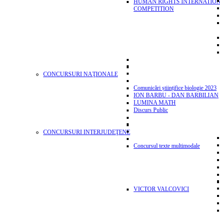
HUMAN RIGHTS INTERNATIO
COMPETITION
CONCURSURI NAŢIONALE
Comunicări științifice biologie 2023
ION BARBU - DAN BARBILIAN
LUMINA MATH
Discurs Public
CONCURSURI INTERJUDEŢENE
Concursul texte multimodale
VICTOR VALCOVICI