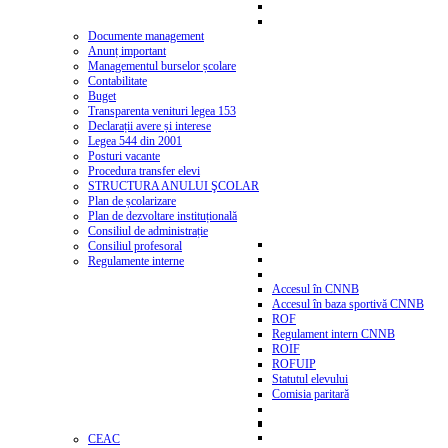
Documente management
Anunț important
Managementul burselor școlare
Contabilitate
Buget
Transparenta venituri legea 153
Declarații avere și interese
Legea 544 din 2001
Posturi vacante
Procedura transfer elevi
STRUCTURA ANULUI ŞCOLAR
Plan de școlarizare
Plan de dezvoltare instituțională
Consiliul de administrație
Consiliul profesoral
Regulamente interne
Accesul în CNNB
Accesul în baza sportivă CNNB
ROF
Regulament intern CNNB
ROIF
ROFUIP
Statutul elevului
Comisia paritară
CEAC