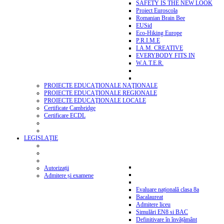
SAFETY IS THE NEW LOOK
Proiect Euroscola
Romanian Brain Bee
EUSid
Eco-Hiking Europe
P.R.I.M.E
I.A.M. CREATIVE
EVERYBODY FITS IN
W.A.T.E.R.
PROIECTE EDUCAŢIONALE NAŢIONALE
PROIECTE EDUCAŢIONALE REGIONALE
PROIECTE EDUCAŢIONALE LOCALE
Certificate Cambridge
Certificare ECDL
LEGISLAŢIE
Autorizații
Admitere și examene
Evaluare națională clasa 8a
Bacalaureat
Admitere liceu
Simulări EN8 si BAC
Definitivare în învățământ