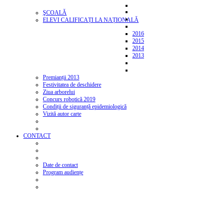
ŞCOALĂ
ELEVI CALIFICAȚI LA NAȚIONALĂ
2016
2015
2014
2013
Premianții 2013
Festivitatea de deschidere
Ziua arborelui
Concurs robotică 2019
Condiții de siguranță epidemiologică
Vizită autor carte
CONTACT
Date de contact
Program audiențe