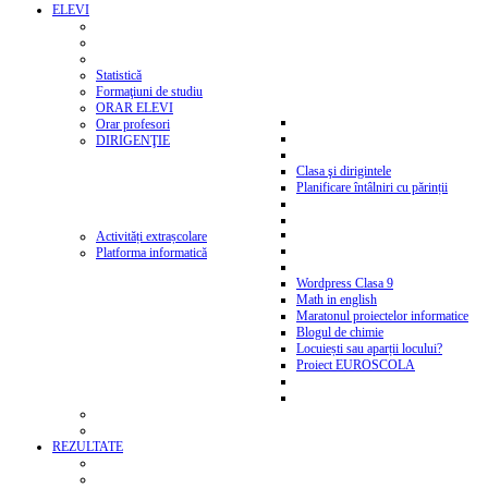
ELEVI
Statistică
Formaţiuni de studiu
ORAR ELEVI
Orar profesori
DIRIGENŢIE
Clasa şi dirigintele
Planificare întâlniri cu părinții
Activități extrașcolare
Platforma informatică
Wordpress Clasa 9
Math in english
Maratonul proiectelor informatice
Blogul de chimie
Locuiești sau aparții locului?
Proiect EUROSCOLA
REZULTATE