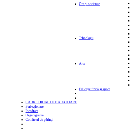
Om şi societate
Tehnologii
Arte
Educaţie fizică şi sport
CADRE DIDACTICE AUXILIARE
Perfecționare
Încadrare
Organigrama
Comitetul de părinți