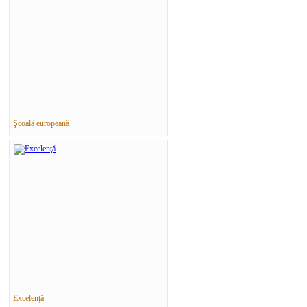
Şcoală europeană
Excelenţă