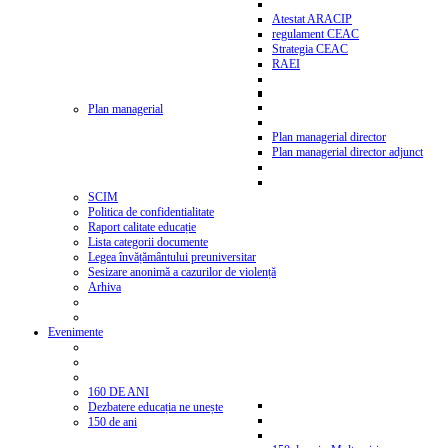
Atestat ARACIP
regulament CEAC
Strategia CEAC
RAEI
Plan managerial
Plan managerial director
Plan managerial director adjunct
SCIM
Politica de confidentialitate
Raport calitate educație
Lista categorii documente
Legea învățământului preuniversitar
Sesizare anonimă a cazurilor de violență
Arhiva
Evenimente
160 DE ANI
Dezbatere educația ne unește
150 de ani