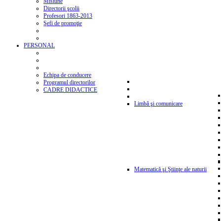
Misiune
Directorii şcolii
Profesori 1863-2013
Şefi de promoţie
PERSONAL
Echipa de conducere
Programul directorilor
CADRE DIDACTICE
Limbă şi comunicare
Matematică şi Ştiinţe ale naturii