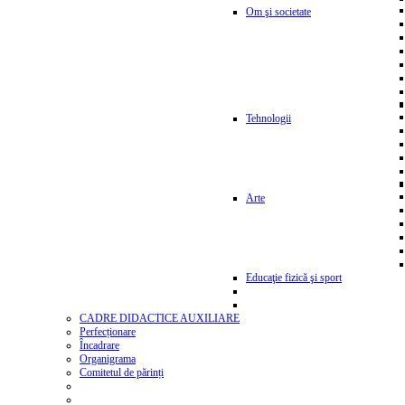
Om şi societate
Tehnologii
Arte
Educaţie fizică şi sport
CADRE DIDACTICE AUXILIARE
Perfecționare
Încadrare
Organigrama
Comitetul de părinți