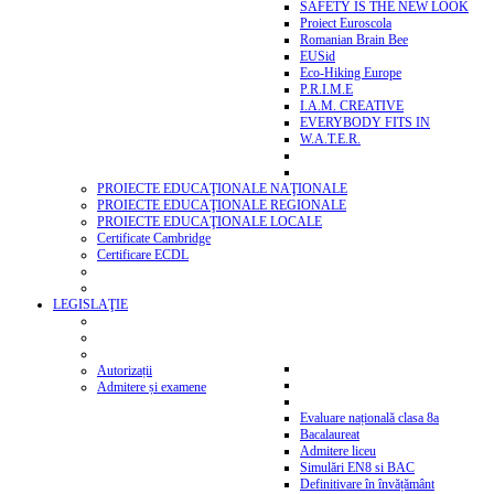
SAFETY IS THE NEW LOOK
Proiect Euroscola
Romanian Brain Bee
EUSid
Eco-Hiking Europe
P.R.I.M.E
I.A.M. CREATIVE
EVERYBODY FITS IN
W.A.T.E.R.
PROIECTE EDUCAŢIONALE NAŢIONALE
PROIECTE EDUCAŢIONALE REGIONALE
PROIECTE EDUCAŢIONALE LOCALE
Certificate Cambridge
Certificare ECDL
LEGISLAŢIE
Autorizații
Admitere și examene
Evaluare națională clasa 8a
Bacalaureat
Admitere liceu
Simulări EN8 si BAC
Definitivare în învățământ