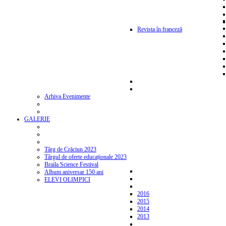
Revista în franceză
Arhiva Evenimente
GALERIE
Târg de Crăciun 2023
Târgul de oferte educaționale 2023
Braila Science Festival
Album aniversar 150 ani
ELEVI OLIMPICI
2016
2015
2014
2013