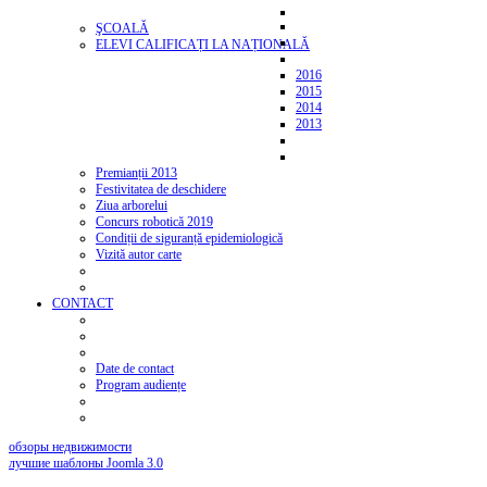
ŞCOALĂ
ELEVI CALIFICAȚI LA NAȚIONALĂ
2016
2015
2014
2013
Premianții 2013
Festivitatea de deschidere
Ziua arborelui
Concurs robotică 2019
Condiții de siguranță epidemiologică
Vizită autor carte
CONTACT
Date de contact
Program audiențe
обзоры недвижимости
лучшие шаблоны Joomla 3.0