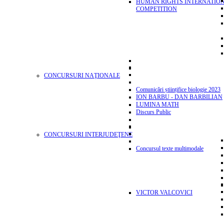
HUMAN RIGHTS INTERNATIO
COMPETITION
CONCURSURI NAŢIONALE
Comunicări științifice biologie 2023
ION BARBU - DAN BARBILIAN
LUMINA MATH
Discurs Public
CONCURSURI INTERJUDEŢENE
Concursul texte multimodale
VICTOR VALCOVICI