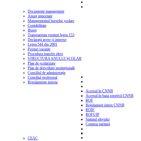
Documente management
Anunț important
Managementul burselor școlare
Contabilitate
Buget
Transparenta venituri legea 153
Declarații avere și interese
Legea 544 din 2001
Posturi vacante
Procedura transfer elevi
STRUCTURA ANULUI ŞCOLAR
Plan de școlarizare
Plan de dezvoltare instituțională
Consiliul de administrație
Consiliul profesoral
Regulamente interne
Accesul în CNNB
Accesul în baza sportivă CNNB
ROF
Regulament intern CNNB
ROIF
ROFUIP
Statutul elevului
Comisia paritară
CEAC