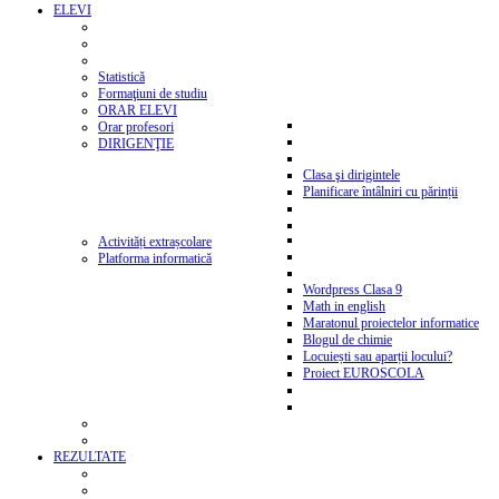
ELEVI
Statistică
Formaţiuni de studiu
ORAR ELEVI
Orar profesori
DIRIGENŢIE
Clasa şi dirigintele
Planificare întâlniri cu părinții
Activități extrașcolare
Platforma informatică
Wordpress Clasa 9
Math in english
Maratonul proiectelor informatice
Blogul de chimie
Locuiești sau aparții locului?
Proiect EUROSCOLA
REZULTATE