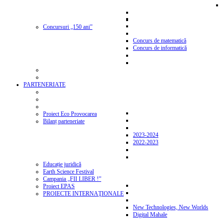
Concursuri „150 ani”
Concurs de matematică
Concurs de informatică
PARTENERIATE
Proiect Eco Provocarea
Bilanț parteneriate
2023-2024
2022-2023
Educație juridică
Earth Science Festival
Campania „FII LIBER !”
Proiect EPAS
PROIECTE INTERNAŢIONALE
New Technologies, New Worlds
Digital Mahale