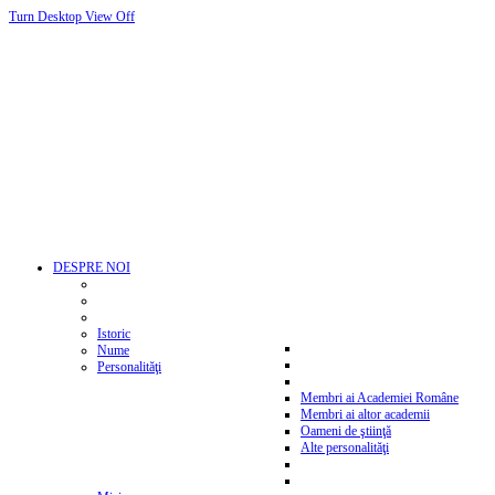
Turn Desktop View Off
DESPRE NOI
Istoric
Nume
Personalităţi
Membri ai Academiei Române
Membri ai altor academii
Oameni de ştiinţă
Alte personalităţi