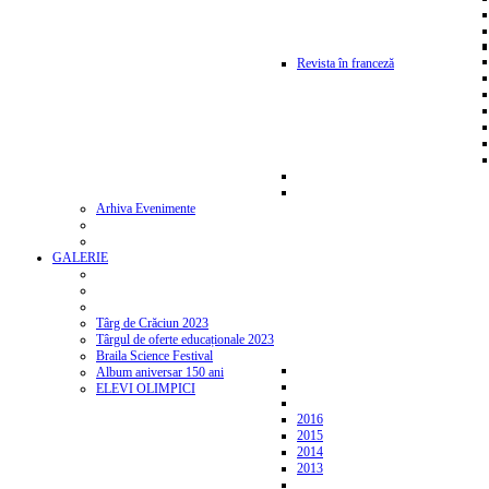
Revista în franceză
Arhiva Evenimente
GALERIE
Târg de Crăciun 2023
Târgul de oferte educaționale 2023
Braila Science Festival
Album aniversar 150 ani
ELEVI OLIMPICI
2016
2015
2014
2013