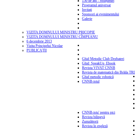
150 de ani - Mulțumiri
Programul aniversar
Invitaţi
Sponsori ai evenimentului
Galerie
VIZITA DOMNULUI MINISTRU PRICOPIE
VIZITA DOMNULUI MINISTRU CÎMPEANU
6 decembrie 2013
Vizita Principelui Nicolae
PUBLICAŢII
Ghid Metodic Club Dezbateri
Ghid_SpeakUp_Ebook
Revista VIVAT CNNB
Revista de matematică din Brăila T
Ghid metodic robotică
CNNB-istul
CNNB-istu' pentru pici
Revista bilingvă
Zumzăitorii
Revista în engleză