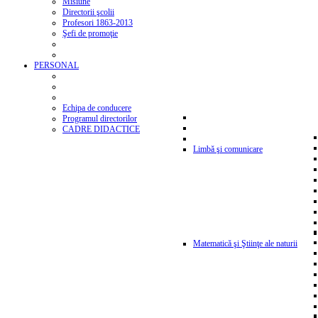
Misiune
Directorii şcolii
Profesori 1863-2013
Şefi de promoţie
PERSONAL
Echipa de conducere
Programul directorilor
CADRE DIDACTICE
Limbă şi comunicare
Matematică şi Ştiinţe ale naturii