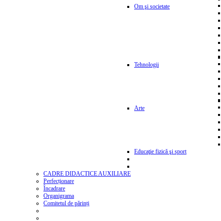
Om şi societate
Tehnologii
Arte
Educaţie fizică şi sport
CADRE DIDACTICE AUXILIARE
Perfecționare
Încadrare
Organigrama
Comitetul de părinți