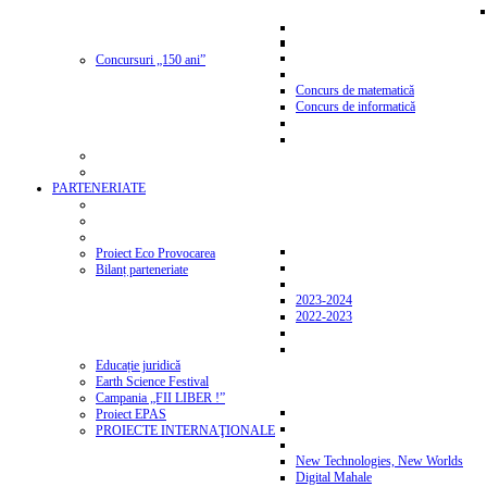
Concursuri „150 ani”
Concurs de matematică
Concurs de informatică
PARTENERIATE
Proiect Eco Provocarea
Bilanț parteneriate
2023-2024
2022-2023
Educație juridică
Earth Science Festival
Campania „FII LIBER !”
Proiect EPAS
PROIECTE INTERNAŢIONALE
New Technologies, New Worlds
Digital Mahale