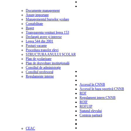
Documente management
Anunț important
Managementul burselor școlare
Contabilitate
Buget
Transparenta venituri legea 153
Declarații avere și interese
Legea 544 din 2001
Posturi vacante
Procedura transfer elevi
STRUCTURA ANULUI ŞCOLAR
Plan de școlarizare
Plan de dezvoltare instituțională
Consiliul de administrație
Consiliul profesoral
Regulamente interne
Accesul în CNNB
Accesul în baza sportivă CNNB
ROF
Regulament intern CNNB
ROIF
ROFUIP
Statutul elevului
Comisia paritară
CEAC