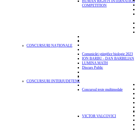
HUMAN RIGHTS INTERNATIO
COMPETITION
CONCURSURI NAŢIONALE
Comunicări științifice biologie 2023
ION BARBU - DAN BARBILIAN
LUMINA MATH
Discurs Public
CONCURSURI INTERJUDEŢENE
Concursul texte multimodale
VICTOR VALCOVICI