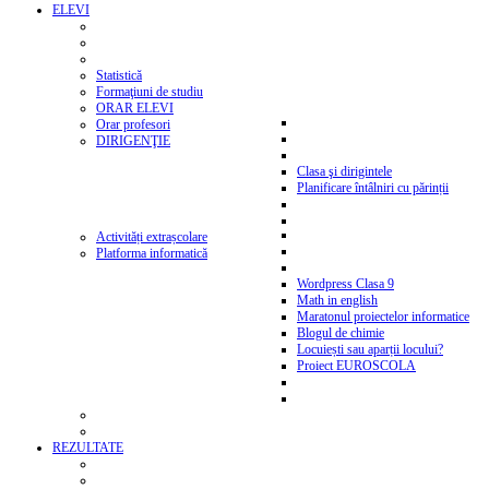
ELEVI
Statistică
Formaţiuni de studiu
ORAR ELEVI
Orar profesori
DIRIGENŢIE
Clasa şi dirigintele
Planificare întâlniri cu părinții
Activități extrașcolare
Platforma informatică
Wordpress Clasa 9
Math in english
Maratonul proiectelor informatice
Blogul de chimie
Locuiești sau aparții locului?
Proiect EUROSCOLA
REZULTATE