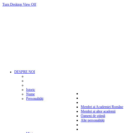
Turn Desktop View Off
DESPRE NOI
Istoric
Nume
Personalităţi
Membri ai Academiei Române
Membri ai altor academii
Oameni de ştiinţă
Alte personalităţi