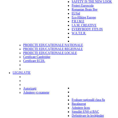
SAFETY IS THE NEW LOOK
Proiect Euroscola
Romanian Brain Bee
EUSid
Eco-Hiking Europe
P.R.I.M.E
I.A.M. CREATIVE
EVERYBODY FITS IN
W.A.T.E.R.
PROIECTE EDUCAŢIONALE NAŢIONALE
PROIECTE EDUCAŢIONALE REGIONALE
PROIECTE EDUCAŢIONALE LOCALE
Certificate Cambridge
Certificare ECDL
LEGISLAŢIE
Autorizații
Admitere și examene
Evaluare națională clasa 8a
Bacalaureat
Admitere liceu
Simulări EN8 si BAC
Definitivare în învățământ