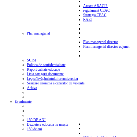
Atestat ARACIP
regulament CEAC
Strategia CEAC
RAEI
Plan managerial
Plan managerial director
Plan managerial director adjunct
SCIM
Politica de confidentialitate
Raport calitate educație
Lista categorii documente
Legea învățământului preuniversitar
Sesizare anonimă a cazurilor de violență
Arhiva
Evenimente
160 DE ANI
Dezbatere educația ne unește
150 de ani