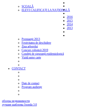
ŞCOALĂ
ELEVI CALIFICAȚI LA NAȚIONALĂ
2016
2015
2014
2013
Premianții 2013
Festivitatea de deschidere
Ziua arborelui
Concurs robotică 2019
Condiții de siguranță epidemiologică
Vizită autor carte
CONTACT
Date de contact
Program audiențe
обзоры недвижимости
лучшие шаблоны Joomla 3.0