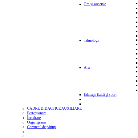
Om şi societate
Tehnologii
Arte
Educaţie fizică şi sport
CADRE DIDACTICE AUXILIARE
Perfecționare
Încadrare
Organigrama
Comitetul de părinți