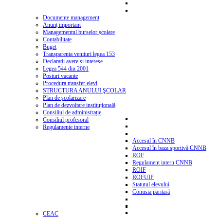
Documente management
Anunț important
Managementul burselor școlare
Contabilitate
Buget
Transparenta venituri legea 153
Declarații avere și interese
Legea 544 din 2001
Posturi vacante
Procedura transfer elevi
STRUCTURA ANULUI ŞCOLAR
Plan de școlarizare
Plan de dezvoltare instituțională
Consiliul de administrație
Consiliul profesoral
Regulamente interne
Accesul în CNNB
Accesul în baza sportivă CNNB
ROF
Regulament intern CNNB
ROIF
ROFUIP
Statutul elevului
Comisia paritară
CEAC