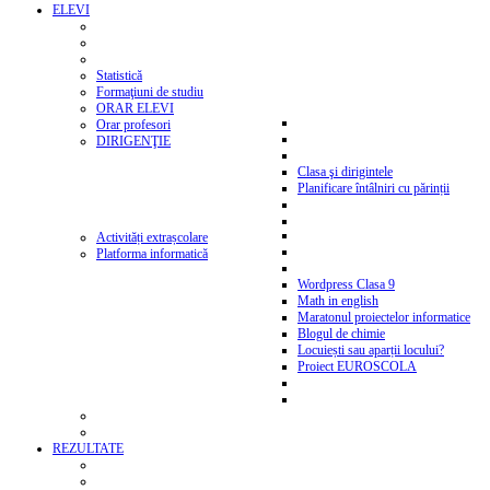
ELEVI
Statistică
Formaţiuni de studiu
ORAR ELEVI
Orar profesori
DIRIGENŢIE
Clasa şi dirigintele
Planificare întâlniri cu părinții
Activități extrașcolare
Platforma informatică
Wordpress Clasa 9
Math in english
Maratonul proiectelor informatice
Blogul de chimie
Locuiești sau aparții locului?
Proiect EUROSCOLA
REZULTATE