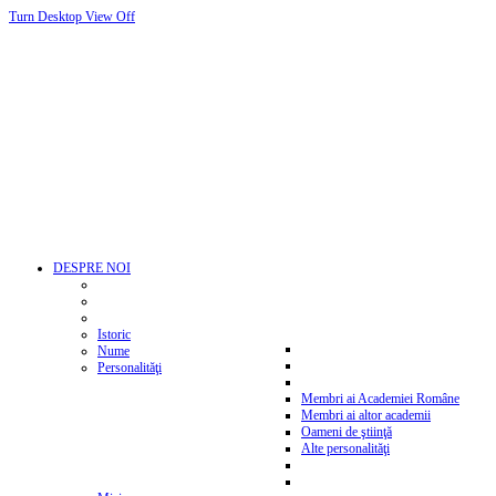
Turn Desktop View Off
DESPRE NOI
Istoric
Nume
Personalităţi
Membri ai Academiei Române
Membri ai altor academii
Oameni de ştiinţă
Alte personalităţi