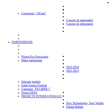
Concursuri „150 ani”
Concurs de matematică
Concurs de informatică
PARTENERIATE
Proiect Eco Provocarea
Bilanț parteneriate
2023-2024
2022-2023
Educație juridică
Earth Science Festival
Campania „FII LIBER !”
Proiect EPAS
PROIECTE INTERNAŢIONALE
New Technologies, New Worlds
Digital Mahale