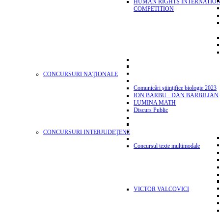
HUMAN RIGHTS INTERNATIO
COMPETITION
CONCURSURI NAŢIONALE
Comunicări științifice biologie 2023
ION BARBU - DAN BARBILIAN
LUMINA MATH
Discurs Public
CONCURSURI INTERJUDEŢENE
Concursul texte multimodale
VICTOR VALCOVICI