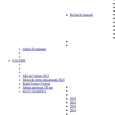
Revista în franceză
Arhiva Evenimente
GALERIE
Târg de Crăciun 2023
Târgul de oferte educaționale 2023
Braila Science Festival
Album aniversar 150 ani
ELEVI OLIMPICI
2016
2015
2014
2013