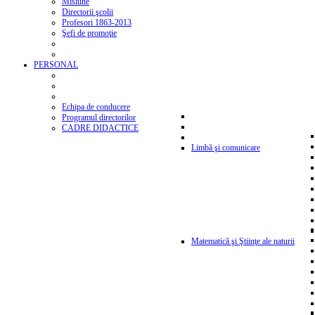
Misiune
Directorii şcolii
Profesori 1863-2013
Şefi de promoţie
PERSONAL
Echipa de conducere
Programul directorilor
CADRE DIDACTICE
Limbă şi comunicare
Matematică şi Ştiinţe ale naturii