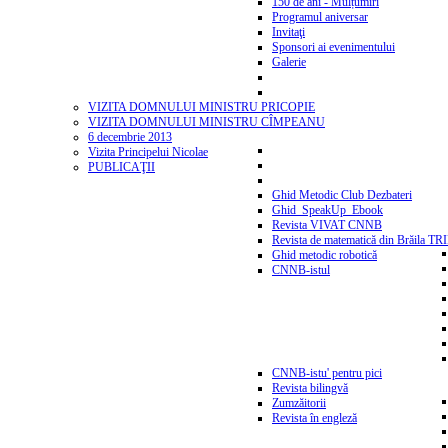
150 de ani - Mulțumiri
Programul aniversar
Invitaţi
Sponsori ai evenimentului
Galerie
VIZITA DOMNULUI MINISTRU PRICOPIE
VIZITA DOMNULUI MINISTRU CÎMPEANU
6 decembrie 2013
Vizita Principelui Nicolae
PUBLICAŢII
Ghid Metodic Club Dezbateri
Ghid_SpeakUp_Ebook
Revista VIVAT CNNB
Revista de matematică din Brăila T
Ghid metodic robotică
CNNB-istul
CNNB-istu' pentru pici
Revista bilingvă
Zumzăitorii
Revista în engleză