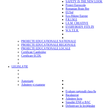
SAFETY IS THE NEW LOOK
Proiect Euroscola
Romanian Brain Bee
EUSid
Eco-Hiking Europe
P.R.I.M.E
I.A.M. CREATIVE
EVERYBODY FITS IN
W.A.T.E.R.
PROIECTE EDUCAŢIONALE NAŢIONALE
PROIECTE EDUCAŢIONALE REGIONALE
PROIECTE EDUCAŢIONALE LOCALE
Certificate Cambridge
Certificare ECDL
LEGISLAŢIE
Autorizații
Admitere și examene
Evaluare națională clasa 8a
Bacalaureat
Admitere liceu
Simulări EN8 si BAC
Definitivare în învățământ