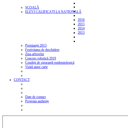
ŞCOALĂ
ELEVI CALIFICAȚI LA NAȚIONALĂ
2016
2015
2014
2013
Premianții 2013
Festivitatea de deschidere
Ziua arborelui
Concurs robotică 2019
Condiții de siguranță epidemiologică
Vizită autor carte
CONTACT
Date de contact
Program audiențe