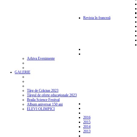
Revista în franceză
Arhiva Evenimente
GALERIE
Târg de Crăciun 2023
Târgul de oferte educaționale 2023
Braila Science Festival
Album aniversar 150 ani
ELEVI OLIMPICI
2016
2015
2014
2013