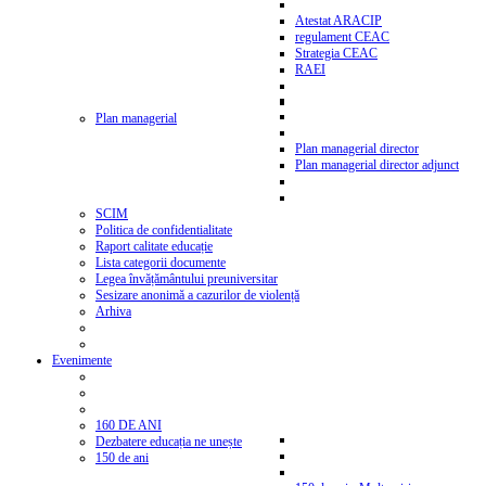
Atestat ARACIP
regulament CEAC
Strategia CEAC
RAEI
Plan managerial
Plan managerial director
Plan managerial director adjunct
SCIM
Politica de confidentialitate
Raport calitate educație
Lista categorii documente
Legea învățământului preuniversitar
Sesizare anonimă a cazurilor de violență
Arhiva
Evenimente
160 DE ANI
Dezbatere educația ne unește
150 de ani