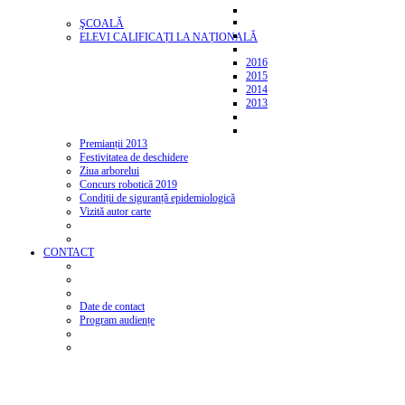
ŞCOALĂ
ELEVI CALIFICAȚI LA NAȚIONALĂ
2016
2015
2014
2013
Premianții 2013
Festivitatea de deschidere
Ziua arborelui
Concurs robotică 2019
Condiții de siguranță epidemiologică
Vizită autor carte
CONTACT
Date de contact
Program audiențe