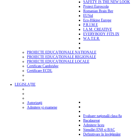
SAFETY IS THE NEW LOOK
Proiect Euroscola
Romanian Brain Bee
EUSid
Eco-Hiking Europe
P.R.I.M.E
I.A.M. CREATIVE
EVERYBODY FITS IN
W.A.T.E.R.
PROIECTE EDUCAŢIONALE NAŢIONALE
PROIECTE EDUCAŢIONALE REGIONALE
PROIECTE EDUCAŢIONALE LOCALE
Certificate Cambridge
Certificare ECDL
LEGISLAŢIE
Autorizații
Admitere și examene
Evaluare națională clasa 8a
Bacalaureat
Admitere liceu
Simulări EN8 si BAC
Definitivare în învățământ