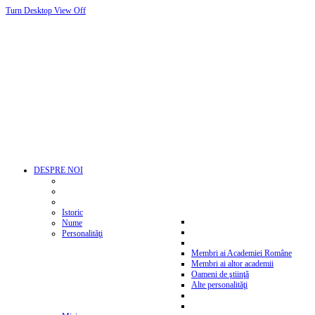
Turn Desktop View Off
DESPRE NOI
Istoric
Nume
Personalităţi
Membri ai Academiei Române
Membri ai altor academii
Oameni de ştiinţă
Alte personalităţi