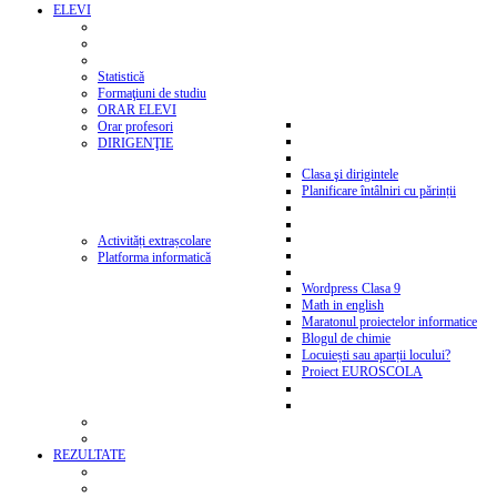
ELEVI
Statistică
Formaţiuni de studiu
ORAR ELEVI
Orar profesori
DIRIGENŢIE
Clasa şi dirigintele
Planificare întâlniri cu părinții
Activități extrașcolare
Platforma informatică
Wordpress Clasa 9
Math in english
Maratonul proiectelor informatice
Blogul de chimie
Locuiești sau aparții locului?
Proiect EUROSCOLA
REZULTATE