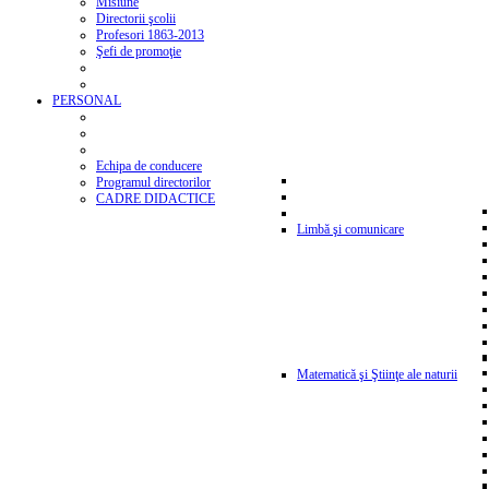
Misiune
Directorii şcolii
Profesori 1863-2013
Şefi de promoţie
PERSONAL
Echipa de conducere
Programul directorilor
CADRE DIDACTICE
Limbă şi comunicare
Matematică şi Ştiinţe ale naturii