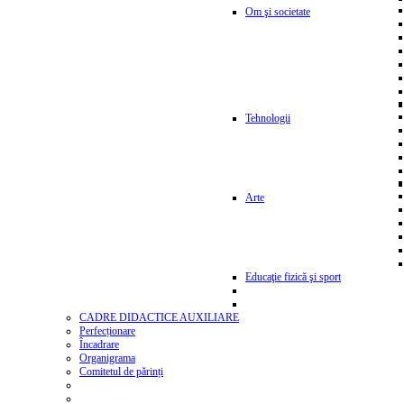
Om şi societate
Tehnologii
Arte
Educaţie fizică şi sport
CADRE DIDACTICE AUXILIARE
Perfecționare
Încadrare
Organigrama
Comitetul de părinți