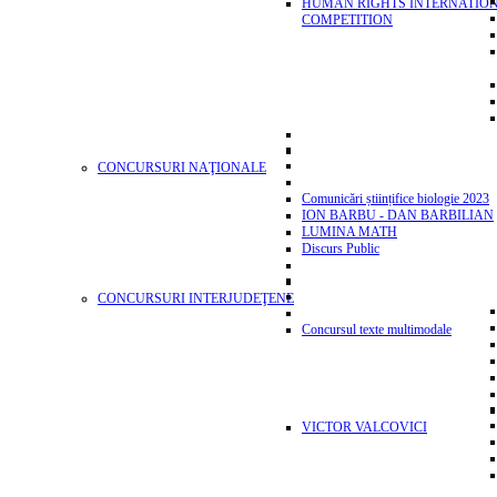
HUMAN RIGHTS INTERNATIO
COMPETITION
CONCURSURI NAŢIONALE
Comunicări științifice biologie 2023
ION BARBU - DAN BARBILIAN
LUMINA MATH
Discurs Public
CONCURSURI INTERJUDEŢENE
Concursul texte multimodale
VICTOR VALCOVICI