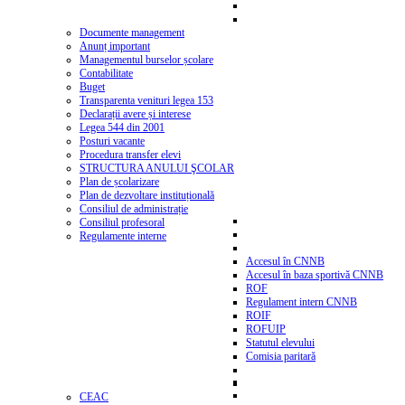
Documente management
Anunț important
Managementul burselor școlare
Contabilitate
Buget
Transparenta venituri legea 153
Declarații avere și interese
Legea 544 din 2001
Posturi vacante
Procedura transfer elevi
STRUCTURA ANULUI ŞCOLAR
Plan de școlarizare
Plan de dezvoltare instituțională
Consiliul de administrație
Consiliul profesoral
Regulamente interne
Accesul în CNNB
Accesul în baza sportivă CNNB
ROF
Regulament intern CNNB
ROIF
ROFUIP
Statutul elevului
Comisia paritară
CEAC