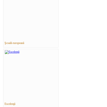
Şcoală europeană
Excelenţă