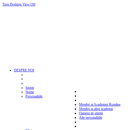
Turn Desktop View Off
DESPRE NOI
Istoric
Nume
Personalităţi
Membri ai Academiei Române
Membri ai altor academii
Oameni de ştiinţă
Alte personalităţi