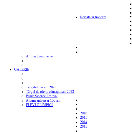
Revista în franceză
Arhiva Evenimente
GALERIE
Târg de Crăciun 2023
Târgul de oferte educaționale 2023
Braila Science Festival
Album aniversar 150 ani
ELEVI OLIMPICI
2016
2015
2014
2013