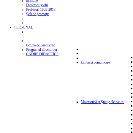
Misiune
Directorii şcolii
Profesori 1863-2013
Şefi de promoţie
PERSONAL
Echipa de conducere
Programul directorilor
CADRE DIDACTICE
Limbă şi comunicare
Matematică şi Ştiinţe ale naturii