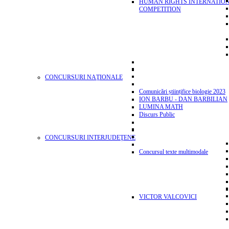
HUMAN RIGHTS INTERNATIO
COMPETITION
CONCURSURI NAŢIONALE
Comunicări științifice biologie 2023
ION BARBU - DAN BARBILIAN
LUMINA MATH
Discurs Public
CONCURSURI INTERJUDEŢENE
Concursul texte multimodale
VICTOR VALCOVICI