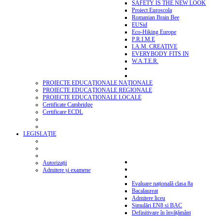
SAFETY IS THE NEW LOOK
Proiect Euroscola
Romanian Brain Bee
EUSid
Eco-Hiking Europe
P.R.I.M.E
I.A.M. CREATIVE
EVERYBODY FITS IN
W.A.T.E.R.
PROIECTE EDUCAŢIONALE NAŢIONALE
PROIECTE EDUCAŢIONALE REGIONALE
PROIECTE EDUCAŢIONALE LOCALE
Certificate Cambridge
Certificare ECDL
LEGISLAŢIE
Autorizații
Admitere și examene
Evaluare națională clasa 8a
Bacalaureat
Admitere liceu
Simulări EN8 si BAC
Definitivare în învățământ