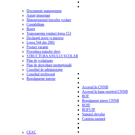
Documente management
Anunț important
Managementul burselor școlare
Contabilitate
Buget
Transparenta venituri legea 153
Declarații avere și interese
Legea 544 din 2001
Posturi vacante
Procedura transfer elevi
STRUCTURA ANULUI ŞCOLAR
Plan de școlarizare
Plan de dezvoltare instituțională
Consiliul de administrație
Consiliul profesoral
Regulamente interne
Accesul în CNNB
Accesul în baza sportivă CNNB
ROF
Regulament intern CNNB
ROIF
ROFUIP
Statutul elevului
Comisia paritară
CEAC