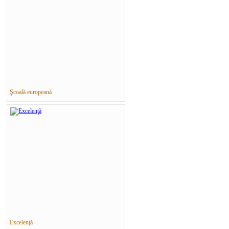
Şcoală europeană
Excelenţă