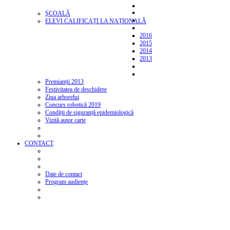
ŞCOALĂ
ELEVI CALIFICAȚI LA NAȚIONALĂ
2016
2015
2014
2013
Premianții 2013
Festivitatea de deschidere
Ziua arborelui
Concurs robotică 2019
Condiții de siguranță epidemiologică
Vizită autor carte
CONTACT
Date de contact
Program audiențe