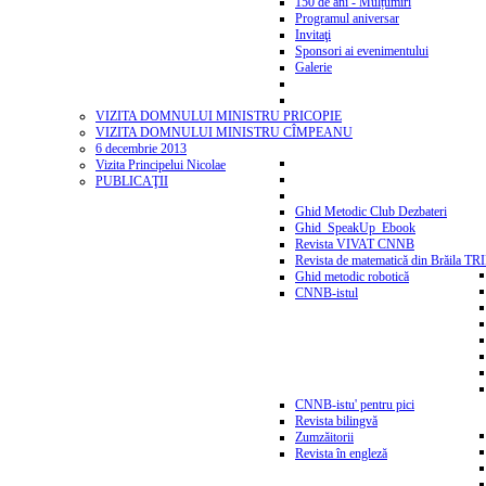
150 de ani - Mulțumiri
Programul aniversar
Invitaţi
Sponsori ai evenimentului
Galerie
VIZITA DOMNULUI MINISTRU PRICOPIE
VIZITA DOMNULUI MINISTRU CÎMPEANU
6 decembrie 2013
Vizita Principelui Nicolae
PUBLICAŢII
Ghid Metodic Club Dezbateri
Ghid_SpeakUp_Ebook
Revista VIVAT CNNB
Revista de matematică din Brăila T
Ghid metodic robotică
CNNB-istul
CNNB-istu' pentru pici
Revista bilingvă
Zumzăitorii
Revista în engleză