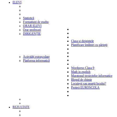
ELEVI
Statistică
Formaţiuni de studiu
ORAR ELEVI
Orar profesori
DIRIGENŢIE
Clasa şi dirigintele
Planificare întâlniri cu părinții
Activități extrașcolare
Platforma informatică
Wordpress Clasa 9
Math in english
Maratonul proiectelor informatice
Blogul de chimie
Locuiești sau aparții locului?
Proiect EUROSCOLA
REZULTATE