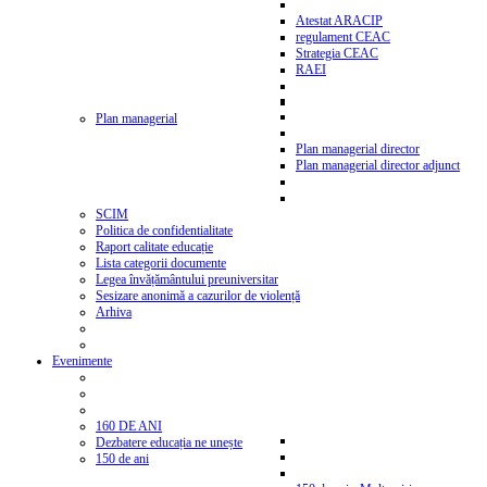
Atestat ARACIP
regulament CEAC
Strategia CEAC
RAEI
Plan managerial
Plan managerial director
Plan managerial director adjunct
SCIM
Politica de confidentialitate
Raport calitate educație
Lista categorii documente
Legea învățământului preuniversitar
Sesizare anonimă a cazurilor de violență
Arhiva
Evenimente
160 DE ANI
Dezbatere educația ne unește
150 de ani