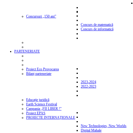
Concursuri „150 ani”
Concurs de matematică
Concurs de informatică
PARTENERIATE
Proiect Eco Provocarea
Bilanț parteneriate
2023-2024
2022-2023
Educație juridică
Earth Science Festival
Campania „FII LIBER !”
Proiect EPAS
PROIECTE INTERNAŢIONALE
New Technologies, New Worlds
Digital Mahale