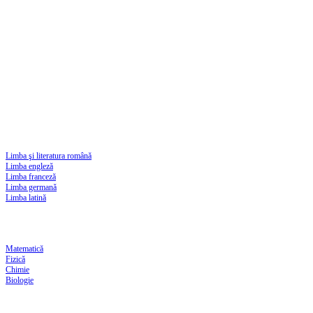
Limba şi literatura română
Limba engleză
Limba franceză
Limba germană
Limba latină
Matematică
Fizică
Chimie
Biologie