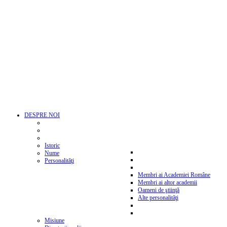
DESPRE NOI
Istoric
Nume
Personalităţi
Membri ai Academiei Române
Membri ai altor academii
Oameni de ştiinţă
Alte personalităţi
Misiune