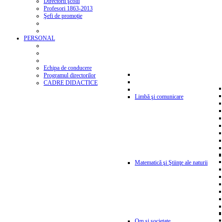
Directorii şcolii
Profesori 1863-2013
Şefi de promoţie
PERSONAL
Echipa de conducere
Programul directorilor
CADRE DIDACTICE
Limbă şi comunicare
Matematică şi Ştiinţe ale naturii
Om şi societate