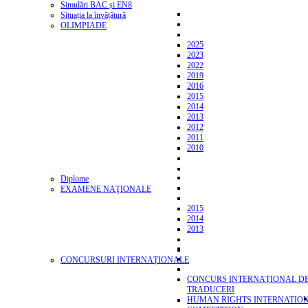
Simulări BAC și EN8
Situația la învățătură
OLIMPIADE
2025
2023
2022
2019
2016
2015
2014
2013
2012
2011
2010
Diplome
EXAMENE NAŢIONALE
2015
2014
2013
CONCURSURI INTERNAȚIONALE
CONCURS INTERNAȚIONAL D
TRADUCERI
HUMAN RIGHTS INTERNATIO