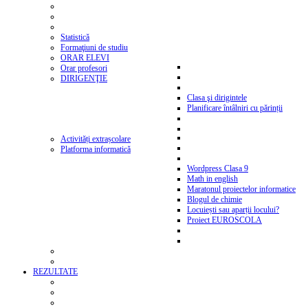
Statistică
Formaţiuni de studiu
ORAR ELEVI
Orar profesori
DIRIGENŢIE
Clasa şi dirigintele
Planificare întâlniri cu părinții
Activități extrașcolare
Platforma informatică
Wordpress Clasa 9
Math in english
Maratonul proiectelor informatice
Blogul de chimie
Locuiești sau aparții locului?
Proiect EUROSCOLA
REZULTATE