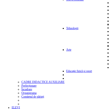
Tehnologii
Arte
Educaţie fizică şi sport
CADRE DIDACTICE AUXILIARE
Perfecționare
Încadrare
Organigrama
Comitetul de părinți
ELEVI