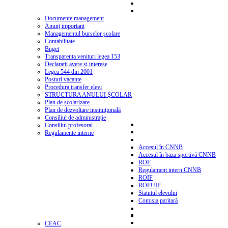
Documente management
Anunț important
Managementul burselor școlare
Contabilitate
Buget
Transparenta venituri legea 153
Declarații avere și interese
Legea 544 din 2001
Posturi vacante
Procedura transfer elevi
STRUCTURA ANULUI ŞCOLAR
Plan de școlarizare
Plan de dezvoltare instituțională
Consiliul de administrație
Consiliul profesoral
Regulamente interne
Accesul în CNNB
Accesul în baza sportivă CNNB
ROF
Regulament intern CNNB
ROIF
ROFUIP
Statutul elevului
Comisia paritară
CEAC