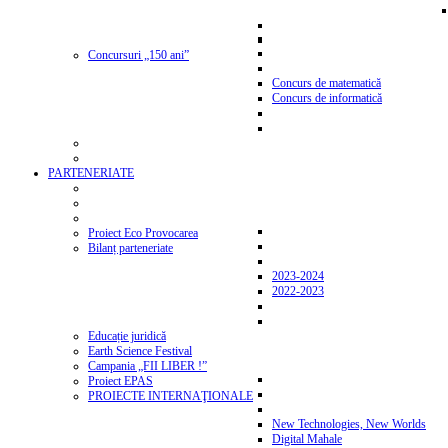
Concursuri „150 ani”
Concurs de matematică
Concurs de informatică
PARTENERIATE
Proiect Eco Provocarea
Bilanț parteneriate
2023-2024
2022-2023
Educație juridică
Earth Science Festival
Campania „FII LIBER !”
Proiect EPAS
PROIECTE INTERNAŢIONALE
New Technologies, New Worlds
Digital Mahale