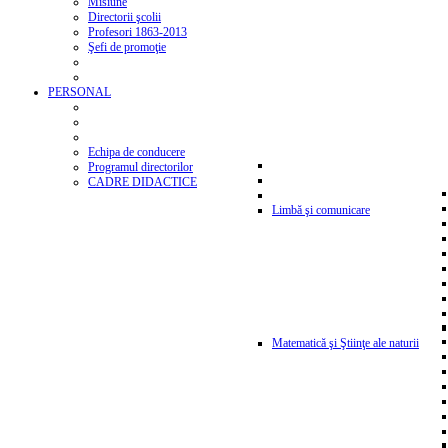
Misiune
Directorii şcolii
Profesori 1863-2013
Şefi de promoţie
PERSONAL
Echipa de conducere
Programul directorilor
CADRE DIDACTICE
Limbă şi comunicare
Matematică şi Ştiinţe ale naturii