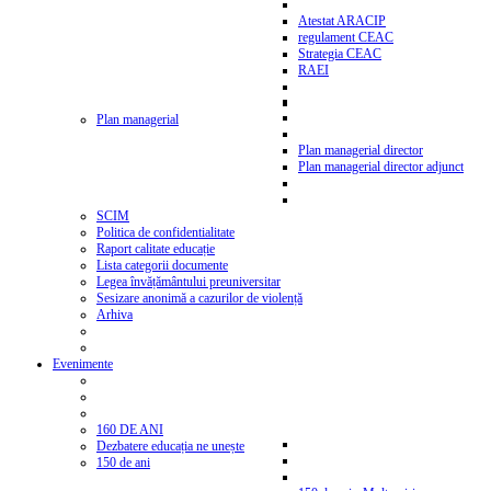
Atestat ARACIP
regulament CEAC
Strategia CEAC
RAEI
Plan managerial
Plan managerial director
Plan managerial director adjunct
SCIM
Politica de confidentialitate
Raport calitate educație
Lista categorii documente
Legea învățământului preuniversitar
Sesizare anonimă a cazurilor de violență
Arhiva
Evenimente
160 DE ANI
Dezbatere educația ne unește
150 de ani