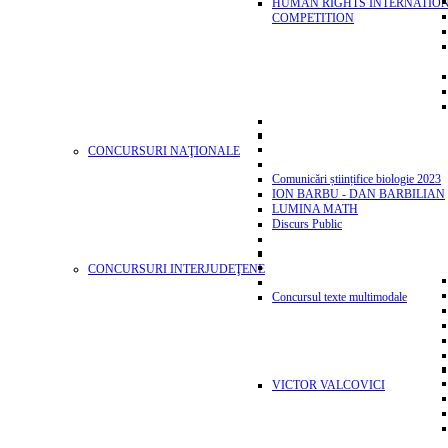
HUMAN RIGHTS INTERNATIO
COMPETITION
CONCURSURI NAŢIONALE
Comunicări științifice biologie 2023
ION BARBU - DAN BARBILIAN
LUMINA MATH
Discurs Public
CONCURSURI INTERJUDEŢENE
Concursul texte multimodale
VICTOR VALCOVICI