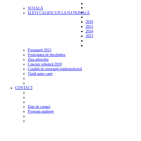
ŞCOALĂ
ELEVI CALIFICAȚI LA NAȚIONALĂ
2016
2015
2014
2013
Premianții 2013
Festivitatea de deschidere
Ziua arborelui
Concurs robotică 2019
Condiții de siguranță epidemiologică
Vizită autor carte
CONTACT
Date de contact
Program audiențe