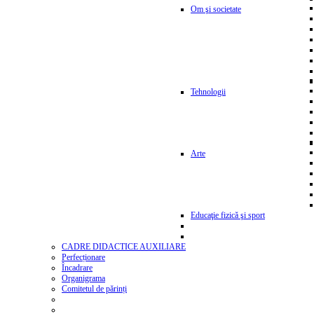
Om şi societate
Tehnologii
Arte
Educaţie fizică şi sport
CADRE DIDACTICE AUXILIARE
Perfecționare
Încadrare
Organigrama
Comitetul de părinți