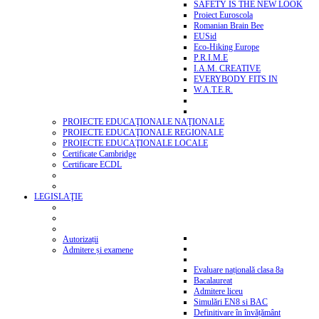
SAFETY IS THE NEW LOOK
Proiect Euroscola
Romanian Brain Bee
EUSid
Eco-Hiking Europe
P.R.I.M.E
I.A.M. CREATIVE
EVERYBODY FITS IN
W.A.T.E.R.
PROIECTE EDUCAŢIONALE NAŢIONALE
PROIECTE EDUCAŢIONALE REGIONALE
PROIECTE EDUCAŢIONALE LOCALE
Certificate Cambridge
Certificare ECDL
LEGISLAŢIE
Autorizații
Admitere și examene
Evaluare națională clasa 8a
Bacalaureat
Admitere liceu
Simulări EN8 si BAC
Definitivare în învățământ