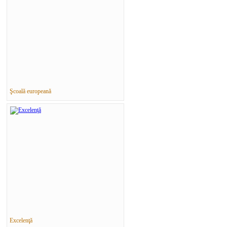
Şcoală europeană
Excelenţă