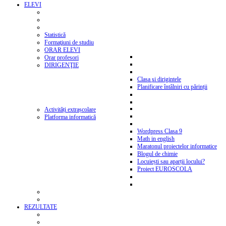
ELEVI
Statistică
Formaţiuni de studiu
ORAR ELEVI
Orar profesori
DIRIGENŢIE
Clasa şi dirigintele
Planificare întâlniri cu părinții
Activități extrașcolare
Platforma informatică
Wordpress Clasa 9
Math in english
Maratonul proiectelor informatice
Blogul de chimie
Locuiești sau aparții locului?
Proiect EUROSCOLA
REZULTATE