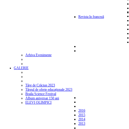
Revista în franceză
Arhiva Evenimente
GALERIE
Târg de Crăciun 2023
Târgul de oferte educaționale 2023
Braila Science Festival
Album aniversar 150 ani
ELEVI OLIMPICI
2016
2015
2014
2013