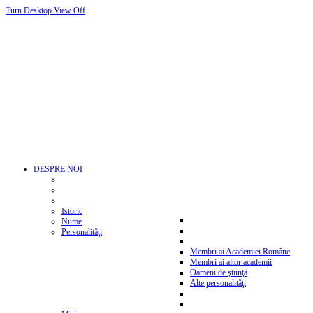
Turn Desktop View Off
DESPRE NOI
Istoric
Nume
Personalităţi
Membri ai Academiei Române
Membri ai altor academii
Oameni de ştiinţă
Alte personalităţi