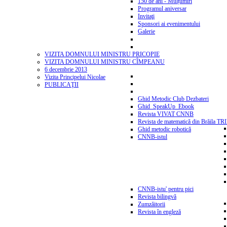
150 de ani - Mulțumiri
Programul aniversar
Invitaţi
Sponsori ai evenimentului
Galerie
VIZITA DOMNULUI MINISTRU PRICOPIE
VIZITA DOMNULUI MINISTRU CÎMPEANU
6 decembrie 2013
Vizita Principelui Nicolae
PUBLICAŢII
Ghid Metodic Club Dezbateri
Ghid_SpeakUp_Ebook
Revista VIVAT CNNB
Revista de matematică din Brăila T
Ghid metodic robotică
CNNB-istul
CNNB-istu' pentru pici
Revista bilingvă
Zumzăitorii
Revista în engleză