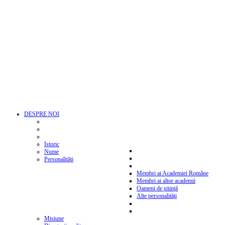
DESPRE NOI
Istoric
Nume
Personalităţi
Membri ai Academiei Române
Membri ai altor academii
Oameni de ştiinţă
Alte personalităţi
Misiune