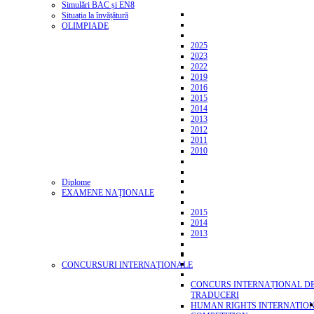
Simulări BAC și EN8
Situația la învățătură
OLIMPIADE
2025
2023
2022
2019
2016
2015
2014
2013
2012
2011
2010
Diplome
EXAMENE NAŢIONALE
2015
2014
2013
CONCURSURI INTERNAȚIONALE
CONCURS INTERNAȚIONAL D
TRADUCERI
HUMAN RIGHTS INTERNATIO