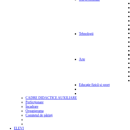
Tehnologii
Arte
Educaţie fizică şi sport
CADRE DIDACTICE AUXILIARE
Perfecționare
Încadrare
Organigrama
Comitetul de părinți
ELEVI