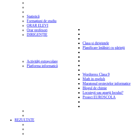
Statistică
Formaţiuni de studiu
ORAR ELEVI
Orar profesori
DIRIGENŢIE
Clasa şi dirigintele
Planificare întâlniri cu părinții
Activități extrașcolare
Platforma informatică
Wordpress Clasa 9
Math in english
Maratonul proiectelor informatice
Blogul de chimie
Locuiești sau aparții locului?
Proiect EUROSCOLA
REZULTATE