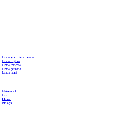
Limba şi literatura română
Limba engleză
Limba franceză
Limba germană
Limba latină
Matematică
Fizică
Chimie
Biologie