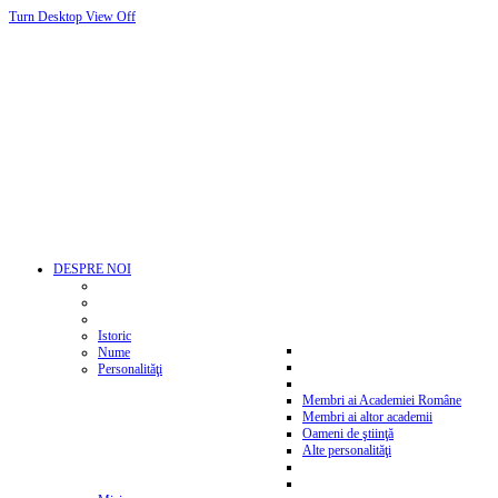
Turn Desktop View Off
DESPRE NOI
Istoric
Nume
Personalităţi
Membri ai Academiei Române
Membri ai altor academii
Oameni de ştiinţă
Alte personalităţi