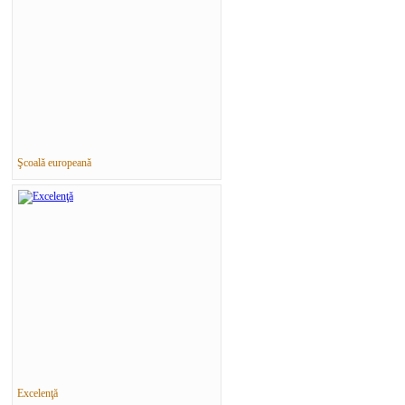
Şcoală europeană
Excelenţă