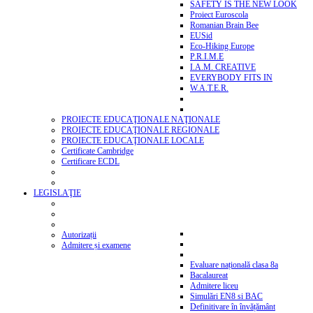
SAFETY IS THE NEW LOOK
Proiect Euroscola
Romanian Brain Bee
EUSid
Eco-Hiking Europe
P.R.I.M.E
I.A.M. CREATIVE
EVERYBODY FITS IN
W.A.T.E.R.
PROIECTE EDUCAŢIONALE NAŢIONALE
PROIECTE EDUCAŢIONALE REGIONALE
PROIECTE EDUCAŢIONALE LOCALE
Certificate Cambridge
Certificare ECDL
LEGISLAŢIE
Autorizații
Admitere și examene
Evaluare națională clasa 8a
Bacalaureat
Admitere liceu
Simulări EN8 si BAC
Definitivare în învățământ