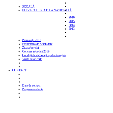
ŞCOALĂ
ELEVI CALIFICAȚI LA NAȚIONALĂ
2016
2015
2014
2013
Premianții 2013
Festivitatea de deschidere
Ziua arborelui
Concurs robotică 2019
Condiții de siguranță epidemiologică
Vizită autor carte
CONTACT
Date de contact
Program audiențe