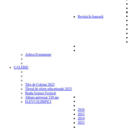
Revista în franceză
Arhiva Evenimente
GALERIE
Târg de Crăciun 2023
Târgul de oferte educaționale 2023
Braila Science Festival
Album aniversar 150 ani
ELEVI OLIMPICI
2016
2015
2014
2013