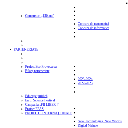
Concursuri „150 ani”
Concurs de matematică
Concurs de informatică
PARTENERIATE
Proiect Eco Provocarea
Bilanț parteneriate
2023-2024
2022-2023
Educație juridică
Earth Science Festival
Campania „FII LIBER !”
Proiect EPAS
PROIECTE INTERNAŢIONALE
New Technologies, New Worlds
Digital Mahale