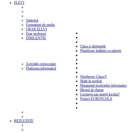
ELEVI
Statistică
Formaţiuni de studiu
ORAR ELEVI
Orar profesori
DIRIGENŢIE
Clasa şi dirigintele
Planificare întâlniri cu părinții
Activități extrașcolare
Platforma informatică
Wordpress Clasa 9
Math in english
Maratonul proiectelor informatice
Blogul de chimie
Locuiești sau aparții locului?
Proiect EUROSCOLA
REZULTATE