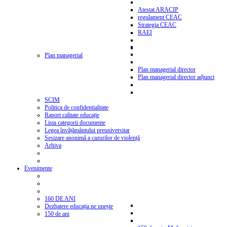
Atestat ARACIP
regulament CEAC
Strategia CEAC
RAEI
Plan managerial
Plan managerial director
Plan managerial director adjunct
SCIM
Politica de confidentialitate
Raport calitate educație
Lista categorii documente
Legea învățământului preuniversitar
Sesizare anonimă a cazurilor de violență
Arhiva
Evenimente
160 DE ANI
Dezbatere educația ne unește
150 de ani