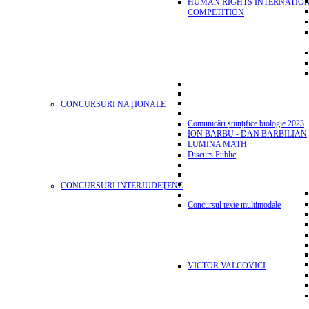
HUMAN RIGHTS INTERNATIO
COMPETITION
CONCURSURI NAŢIONALE
Comunicări științifice biologie 2023
ION BARBU - DAN BARBILIAN
LUMINA MATH
Discurs Public
CONCURSURI INTERJUDEŢENE
Concursul texte multimodale
VICTOR VALCOVICI