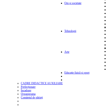
Om şi societate
Tehnologii
Arte
Educaţie fizică şi sport
CADRE DIDACTICE AUXILIARE
Perfecționare
Încadrare
Organigrama
Comitetul de părinți