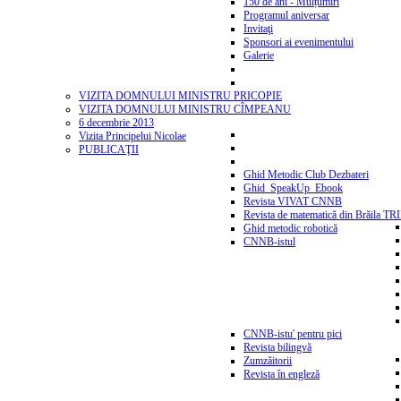
150 de ani - Mulțumiri
Programul aniversar
Invitaţi
Sponsori ai evenimentului
Galerie
VIZITA DOMNULUI MINISTRU PRICOPIE
VIZITA DOMNULUI MINISTRU CÎMPEANU
6 decembrie 2013
Vizita Principelui Nicolae
PUBLICAŢII
Ghid Metodic Club Dezbateri
Ghid_SpeakUp_Ebook
Revista VIVAT CNNB
Revista de matematică din Brăila T
Ghid metodic robotică
CNNB-istul
CNNB-istu' pentru pici
Revista bilingvă
Zumzăitorii
Revista în engleză