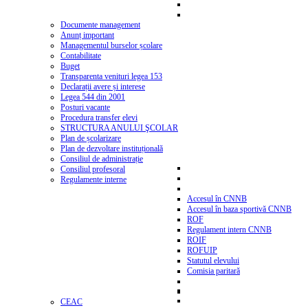
Documente management
Anunț important
Managementul burselor școlare
Contabilitate
Buget
Transparenta venituri legea 153
Declarații avere și interese
Legea 544 din 2001
Posturi vacante
Procedura transfer elevi
STRUCTURA ANULUI ŞCOLAR
Plan de școlarizare
Plan de dezvoltare instituțională
Consiliul de administrație
Consiliul profesoral
Regulamente interne
Accesul în CNNB
Accesul în baza sportivă CNNB
ROF
Regulament intern CNNB
ROIF
ROFUIP
Statutul elevului
Comisia paritară
CEAC