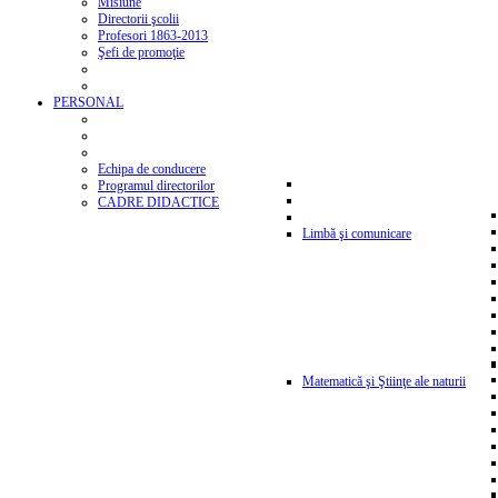
Misiune
Directorii şcolii
Profesori 1863-2013
Şefi de promoţie
PERSONAL
Echipa de conducere
Programul directorilor
CADRE DIDACTICE
Limbă şi comunicare
Matematică şi Ştiinţe ale naturii