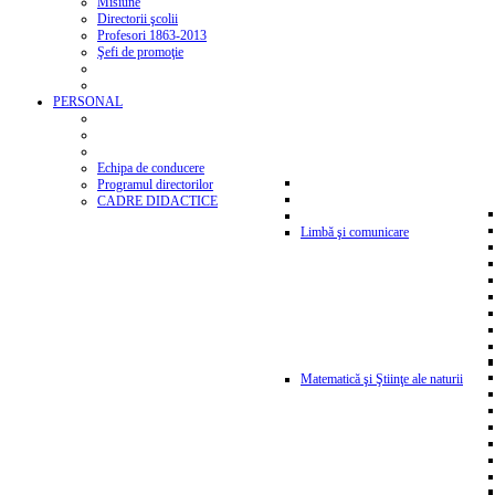
Misiune
Directorii şcolii
Profesori 1863-2013
Şefi de promoţie
PERSONAL
Echipa de conducere
Programul directorilor
CADRE DIDACTICE
Limbă şi comunicare
Matematică şi Ştiinţe ale naturii