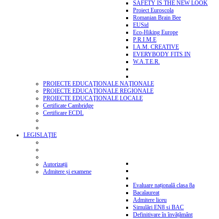
SAFETY IS THE NEW LOOK
Proiect Euroscola
Romanian Brain Bee
EUSid
Eco-Hiking Europe
P.R.I.M.E
I.A.M. CREATIVE
EVERYBODY FITS IN
W.A.T.E.R.
PROIECTE EDUCAŢIONALE NAŢIONALE
PROIECTE EDUCAŢIONALE REGIONALE
PROIECTE EDUCAŢIONALE LOCALE
Certificate Cambridge
Certificare ECDL
LEGISLAŢIE
Autorizații
Admitere și examene
Evaluare națională clasa 8a
Bacalaureat
Admitere liceu
Simulări EN8 si BAC
Definitivare în învățământ