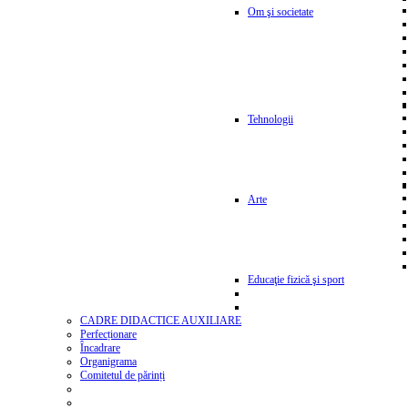
Om şi societate
Tehnologii
Arte
Educaţie fizică şi sport
CADRE DIDACTICE AUXILIARE
Perfecționare
Încadrare
Organigrama
Comitetul de părinți