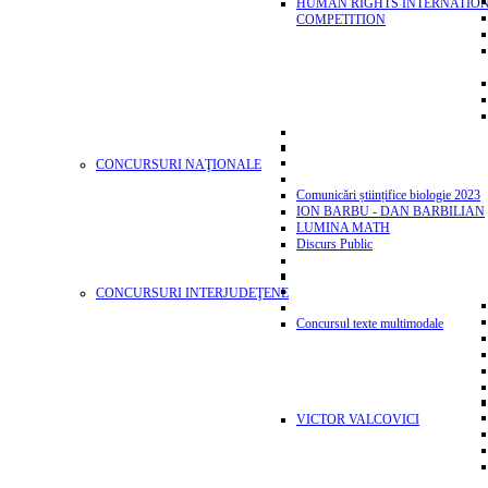
HUMAN RIGHTS INTERNATIO
COMPETITION
CONCURSURI NAŢIONALE
Comunicări științifice biologie 2023
ION BARBU - DAN BARBILIAN
LUMINA MATH
Discurs Public
CONCURSURI INTERJUDEŢENE
Concursul texte multimodale
VICTOR VALCOVICI