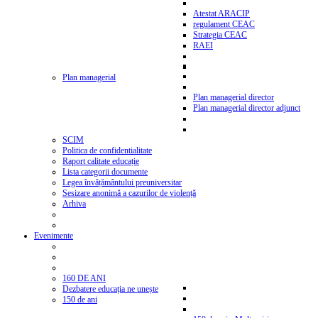
Atestat ARACIP
regulament CEAC
Strategia CEAC
RAEI
Plan managerial
Plan managerial director
Plan managerial director adjunct
SCIM
Politica de confidentialitate
Raport calitate educație
Lista categorii documente
Legea învățământului preuniversitar
Sesizare anonimă a cazurilor de violență
Arhiva
Evenimente
160 DE ANI
Dezbatere educația ne unește
150 de ani