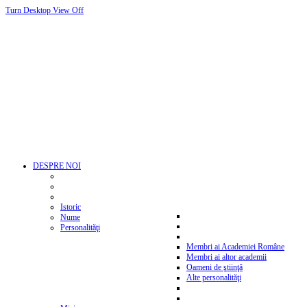
Turn Desktop View Off
DESPRE NOI
Istoric
Nume
Personalităţi
Membri ai Academiei Române
Membri ai altor academii
Oameni de ştiinţă
Alte personalităţi