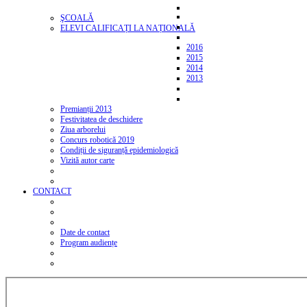
ŞCOALĂ
ELEVI CALIFICAȚI LA NAȚIONALĂ
2016
2015
2014
2013
Premianții 2013
Festivitatea de deschidere
Ziua arborelui
Concurs robotică 2019
Condiții de siguranță epidemiologică
Vizită autor carte
CONTACT
Date de contact
Program audiențe