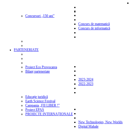
Concursuri „150 ani”
Concurs de matematică
Concurs de informatică
PARTENERIATE
Proiect Eco Provocarea
Bilanț parteneriate
2023-2024
2022-2023
Educație juridică
Earth Science Festival
Campania „FII LIBER !”
Proiect EPAS
PROIECTE INTERNAŢIONALE
New Technologies, New Worlds
Digital Mahale