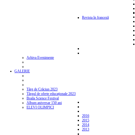
Revista în franceză
Arhiva Evenimente
GALERIE
Târg de Crăciun 2023
Târgul de oferte educaționale 2023
Braila Science Festival
Album aniversar 150 ani
ELEVI OLIMPICI
2016
2015
2014
2013