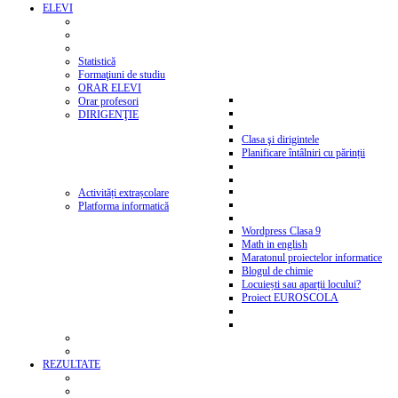
ELEVI
Statistică
Formaţiuni de studiu
ORAR ELEVI
Orar profesori
DIRIGENŢIE
Clasa şi dirigintele
Planificare întâlniri cu părinții
Activități extrașcolare
Platforma informatică
Wordpress Clasa 9
Math in english
Maratonul proiectelor informatice
Blogul de chimie
Locuiești sau aparții locului?
Proiect EUROSCOLA
REZULTATE