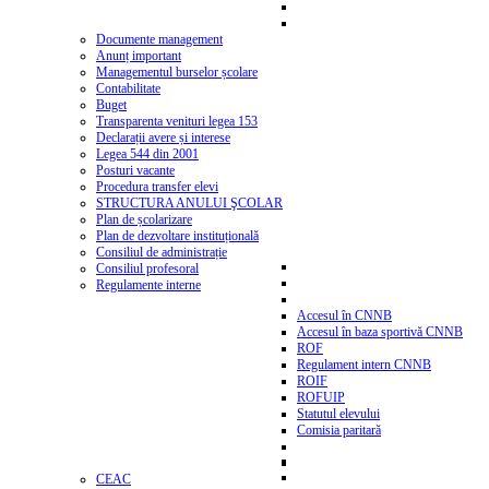
Documente management
Anunț important
Managementul burselor școlare
Contabilitate
Buget
Transparenta venituri legea 153
Declarații avere și interese
Legea 544 din 2001
Posturi vacante
Procedura transfer elevi
STRUCTURA ANULUI ŞCOLAR
Plan de școlarizare
Plan de dezvoltare instituțională
Consiliul de administrație
Consiliul profesoral
Regulamente interne
Accesul în CNNB
Accesul în baza sportivă CNNB
ROF
Regulament intern CNNB
ROIF
ROFUIP
Statutul elevului
Comisia paritară
CEAC