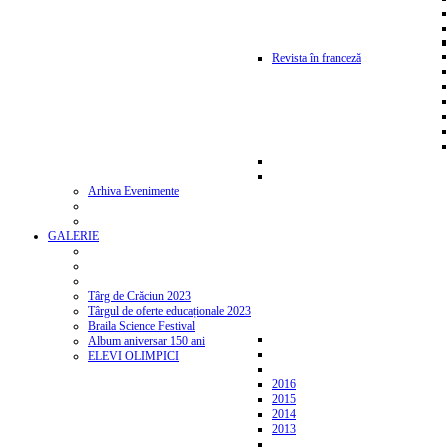
Revista în franceză
Arhiva Evenimente
GALERIE
Târg de Crăciun 2023
Târgul de oferte educaționale 2023
Braila Science Festival
Album aniversar 150 ani
ELEVI OLIMPICI
2016
2015
2014
2013