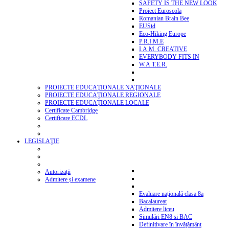
SAFETY IS THE NEW LOOK
Proiect Euroscola
Romanian Brain Bee
EUSid
Eco-Hiking Europe
P.R.I.M.E
I.A.M. CREATIVE
EVERYBODY FITS IN
W.A.T.E.R.
PROIECTE EDUCAŢIONALE NAŢIONALE
PROIECTE EDUCAŢIONALE REGIONALE
PROIECTE EDUCAŢIONALE LOCALE
Certificate Cambridge
Certificare ECDL
LEGISLAŢIE
Autorizații
Admitere și examene
Evaluare națională clasa 8a
Bacalaureat
Admitere liceu
Simulări EN8 si BAC
Definitivare în învățământ