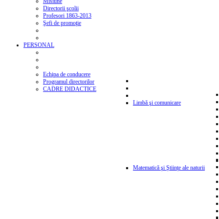
Misiune
Directorii şcolii
Profesori 1863-2013
Şefi de promoţie
PERSONAL
Echipa de conducere
Programul directorilor
CADRE DIDACTICE
Limbă şi comunicare
Matematică şi Ştiinţe ale naturii