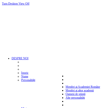
Turn Desktop View Off
DESPRE NOI
Istoric
Nume
Personalităţi
Membri ai Academiei Române
Membri ai altor academii
Oameni de ştiinţă
Alte personalităţi