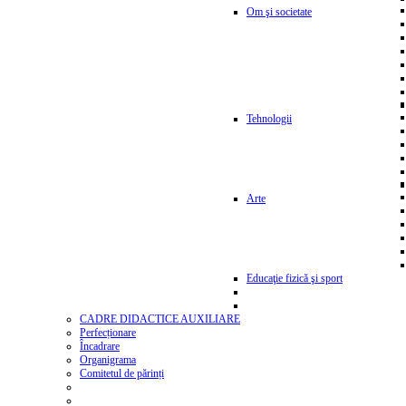
Om şi societate
Tehnologii
Arte
Educaţie fizică şi sport
CADRE DIDACTICE AUXILIARE
Perfecționare
Încadrare
Organigrama
Comitetul de părinți