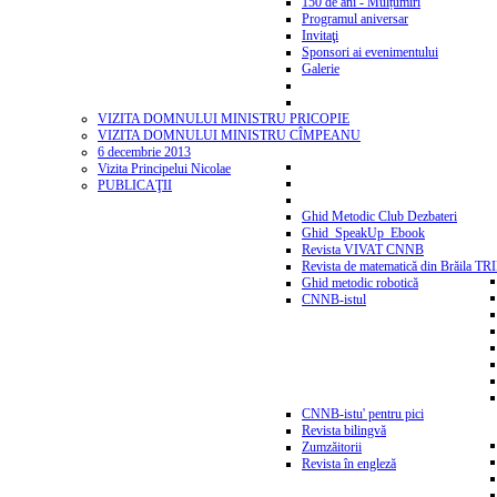
150 de ani - Mulțumiri
Programul aniversar
Invitaţi
Sponsori ai evenimentului
Galerie
VIZITA DOMNULUI MINISTRU PRICOPIE
VIZITA DOMNULUI MINISTRU CÎMPEANU
6 decembrie 2013
Vizita Principelui Nicolae
PUBLICAŢII
Ghid Metodic Club Dezbateri
Ghid_SpeakUp_Ebook
Revista VIVAT CNNB
Revista de matematică din Brăila T
Ghid metodic robotică
CNNB-istul
CNNB-istu' pentru pici
Revista bilingvă
Zumzăitorii
Revista în engleză