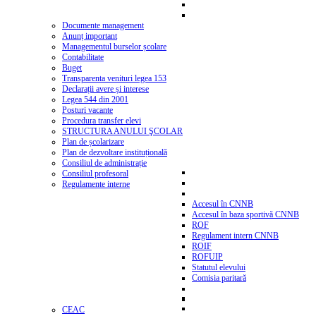
Documente management
Anunț important
Managementul burselor școlare
Contabilitate
Buget
Transparenta venituri legea 153
Declarații avere și interese
Legea 544 din 2001
Posturi vacante
Procedura transfer elevi
STRUCTURA ANULUI ŞCOLAR
Plan de școlarizare
Plan de dezvoltare instituțională
Consiliul de administrație
Consiliul profesoral
Regulamente interne
Accesul în CNNB
Accesul în baza sportivă CNNB
ROF
Regulament intern CNNB
ROIF
ROFUIP
Statutul elevului
Comisia paritară
CEAC