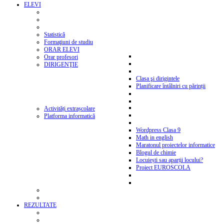
ELEVI
Statistică
Formaţiuni de studiu
ORAR ELEVI
Orar profesori
DIRIGENŢIE
Clasa şi dirigintele
Planificare întâlniri cu părinții
Activități extrașcolare
Platforma informatică
Wordpress Clasa 9
Math in english
Maratonul proiectelor informatice
Blogul de chimie
Locuiești sau aparții locului?
Proiect EUROSCOLA
REZULTATE