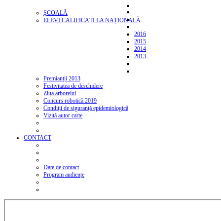
ŞCOALĂ
ELEVI CALIFICAȚI LA NAȚIONALĂ
2016
2015
2014
2013
Premianții 2013
Festivitatea de deschidere
Ziua arborelui
Concurs robotică 2019
Condiții de siguranță epidemiologică
Vizită autor carte
CONTACT
Date de contact
Program audiențe