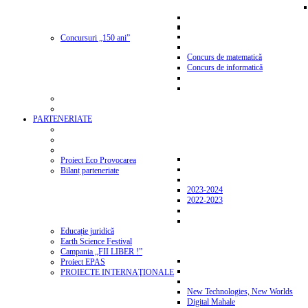
Concursuri „150 ani”
Concurs de matematică
Concurs de informatică
PARTENERIATE
Proiect Eco Provocarea
Bilanț parteneriate
2023-2024
2022-2023
Educație juridică
Earth Science Festival
Campania „FII LIBER !”
Proiect EPAS
PROIECTE INTERNAŢIONALE
New Technologies, New Worlds
Digital Mahale