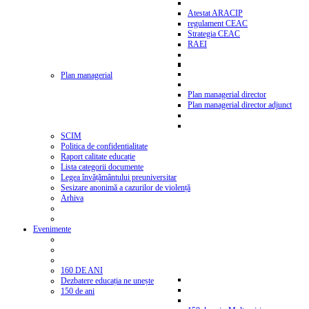
Atestat ARACIP
regulament CEAC
Strategia CEAC
RAEI
Plan managerial
Plan managerial director
Plan managerial director adjunct
SCIM
Politica de confidentialitate
Raport calitate educație
Lista categorii documente
Legea învățământului preuniversitar
Sesizare anonimă a cazurilor de violență
Arhiva
Evenimente
160 DE ANI
Dezbatere educația ne unește
150 de ani