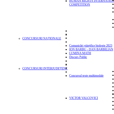
HUMAN RIGHTS INTERNATIO
COMPETITION
CONCURSURI NAŢIONALE
Comunicări științifice biologie 2023
ION BARBU - DAN BARBILIAN
LUMINA MATH
Discurs Public
CONCURSURI INTERJUDEŢENE
Concursul texte multimodale
VICTOR VALCOVICI