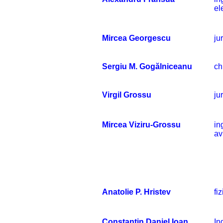
el
Mircea Georgescu
jur
Sergiu M. Gogălniceanu
ch
Virgil Grossu
jur
Mircea Viziru-Grossu
in
av
Anatolie P. Hristev
fi
Constantin Daniel Ioan
In