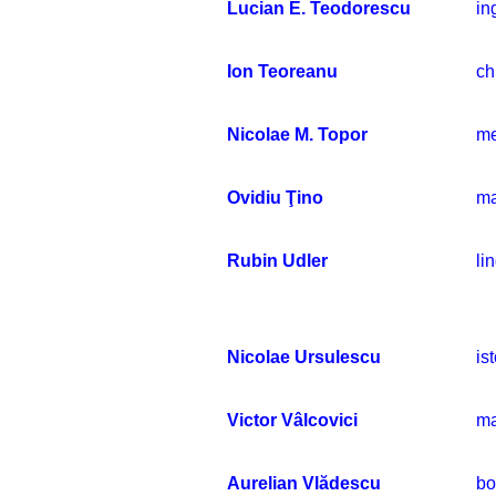
Lucian E. Teodorescu
in
Ion Teoreanu
ch
Nicolae M. Topor
me
Ovidiu Ţino
ma
Rubin Udler
li
Nicolae Ursulescu
is
Victor Vâlcovici
ma
Aurelian Vlădescu
bo