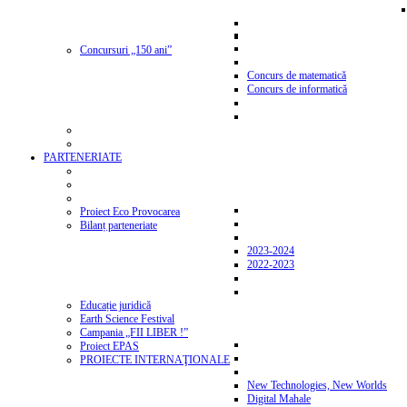
Concursuri „150 ani”
Concurs de matematică
Concurs de informatică
PARTENERIATE
Proiect Eco Provocarea
Bilanț parteneriate
2023-2024
2022-2023
Educație juridică
Earth Science Festival
Campania „FII LIBER !”
Proiect EPAS
PROIECTE INTERNAŢIONALE
New Technologies, New Worlds
Digital Mahale