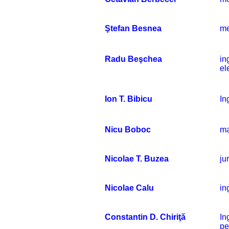
Ştefan Besnea
me
Radu Beşchea
in
el
Ion T. Bibicu
In
Nicu Boboc
ma
Nicolae T. Buzea
jur
Nicolae Calu
in
Constantin D. Chiriţă
In
pe