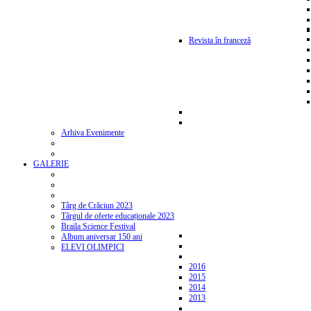
Revista în franceză
Arhiva Evenimente
GALERIE
Târg de Crăciun 2023
Târgul de oferte educaționale 2023
Braila Science Festival
Album aniversar 150 ani
ELEVI OLIMPICI
2016
2015
2014
2013