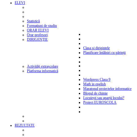
ELEVI
Statistică
Formaţiuni de studiu
ORAR ELEVI
Orar profesori
DIRIGENŢIE
Clasa şi dirigintele
Planificare întâlniri cu părinții
Activități extrașcolare
Platforma informatică
Wordpress Clasa 9
Math in english
Maratonul proiectelor informatice
Blogul de chimie
Locuiești sau aparții locului?
Proiect EUROSCOLA
REZULTATE