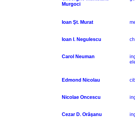
Murgoci
Ioan Şt. Murat
me
Ioan I. Negulescu
ch
Carol Neuman
in
el
Edmond Nicolau
ci
Nicolae Oncescu
in
Cezar D. Orăşanu
in