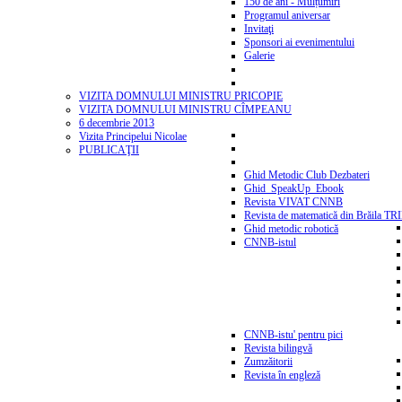
150 de ani - Mulțumiri
Programul aniversar
Invitaţi
Sponsori ai evenimentului
Galerie
VIZITA DOMNULUI MINISTRU PRICOPIE
VIZITA DOMNULUI MINISTRU CÎMPEANU
6 decembrie 2013
Vizita Principelui Nicolae
PUBLICAŢII
Ghid Metodic Club Dezbateri
Ghid_SpeakUp_Ebook
Revista VIVAT CNNB
Revista de matematică din Brăila T
Ghid metodic robotică
CNNB-istul
CNNB-istu' pentru pici
Revista bilingvă
Zumzăitorii
Revista în engleză