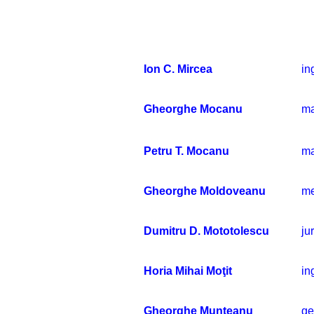
Ion C. Mircea
in
Gheorghe Mocanu
ma
Petru T. Mocanu
ma
Gheorghe Moldoveanu
me
Dumitru D. Mototolescu
jur
Horia Mihai Moţit
in
Gheorghe Munteanu
ge