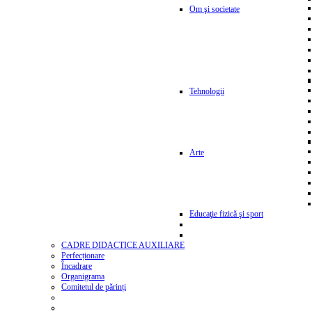
Om şi societate
Tehnologii
Arte
Educaţie fizică şi sport
CADRE DIDACTICE AUXILIARE
Perfecționare
Încadrare
Organigrama
Comitetul de părinți