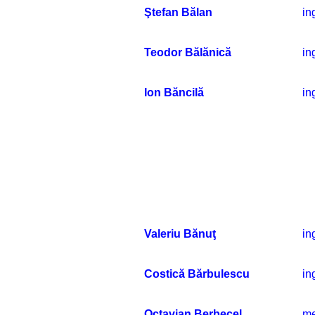
Ştefan Bălan
in
Teodor Bălănică
in
Ion Băncilă
in
Valeriu Bănuţ
in
Costică Bărbulescu
in
Octavian Berbecel
me