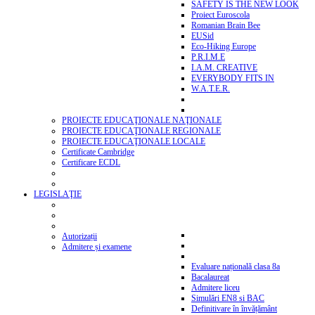
SAFETY IS THE NEW LOOK
Proiect Euroscola
Romanian Brain Bee
EUSid
Eco-Hiking Europe
P.R.I.M.E
I.A.M. CREATIVE
EVERYBODY FITS IN
W.A.T.E.R.
PROIECTE EDUCAŢIONALE NAŢIONALE
PROIECTE EDUCAŢIONALE REGIONALE
PROIECTE EDUCAŢIONALE LOCALE
Certificate Cambridge
Certificare ECDL
LEGISLAŢIE
Autorizații
Admitere și examene
Evaluare națională clasa 8a
Bacalaureat
Admitere liceu
Simulări EN8 si BAC
Definitivare în învățământ