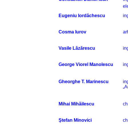
el
Eugeniu Iordăchescu
in
Cosma Iurov
ar
Vasile Lăzărescu
in
George Viorel Manolescu
in
Gheorghe T. Marinescu
in
„A
Mihai Mihăilescu
ch
Ştefan Minovici
ch