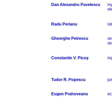
Dan Alexandru Pavelescu
in
el
Radu Perianu
is
Gheorghe Petrescu
se
as
Constantin V. Picoş
in
Tudor R. Popescu
jur
Eugen Prahoveanu
ec