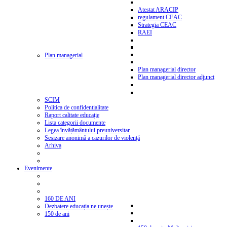
Atestat ARACIP
regulament CEAC
Strategia CEAC
RAEI
Plan managerial
Plan managerial director
Plan managerial director adjunct
SCIM
Politica de confidentialitate
Raport calitate educație
Lista categorii documente
Legea învățământului preuniversitar
Sesizare anonimă a cazurilor de violență
Arhiva
Evenimente
160 DE ANI
Dezbatere educația ne unește
150 de ani