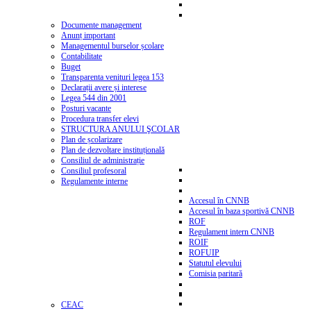
Documente management
Anunț important
Managementul burselor școlare
Contabilitate
Buget
Transparenta venituri legea 153
Declarații avere și interese
Legea 544 din 2001
Posturi vacante
Procedura transfer elevi
STRUCTURA ANULUI ŞCOLAR
Plan de școlarizare
Plan de dezvoltare instituțională
Consiliul de administrație
Consiliul profesoral
Regulamente interne
Accesul în CNNB
Accesul în baza sportivă CNNB
ROF
Regulament intern CNNB
ROIF
ROFUIP
Statutul elevului
Comisia paritară
CEAC