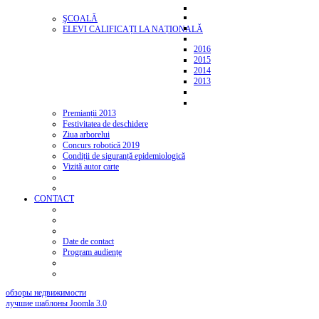
ŞCOALĂ
ELEVI CALIFICAȚI LA NAȚIONALĂ
2016
2015
2014
2013
Premianții 2013
Festivitatea de deschidere
Ziua arborelui
Concurs robotică 2019
Condiții de siguranță epidemiologică
Vizită autor carte
CONTACT
Date de contact
Program audiențe
обзоры недвижимости
лучшие шаблоны Joomla 3.0