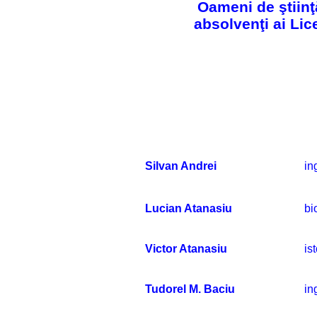
Oameni de ştiinţ
absolvenţi ai Lic
Silvan Andrei
in
Lucian Atanasiu
bi
Victor Atanasiu
ist
Tudorel M. Baciu
in