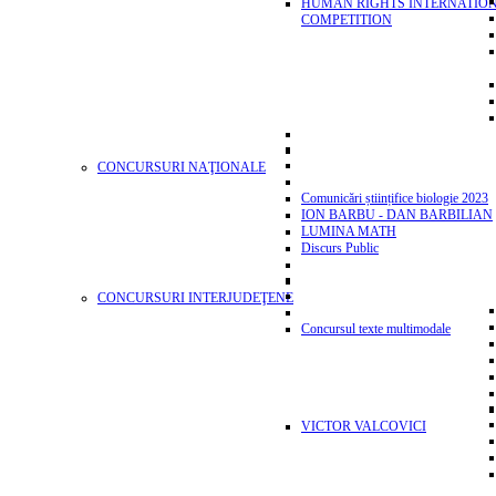
HUMAN RIGHTS INTERNATIO
COMPETITION
CONCURSURI NAŢIONALE
Comunicări științifice biologie 2023
ION BARBU - DAN BARBILIAN
LUMINA MATH
Discurs Public
CONCURSURI INTERJUDEŢENE
Concursul texte multimodale
VICTOR VALCOVICI