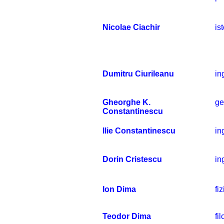
Nicolae Ciachir
is
Dumitru Ciurileanu
in
Gheorghe K.
ge
Constantinescu
Ilie Constantinescu
in
Dorin Cristescu
in
Ion Dima
fi
Teodor Dima
fi