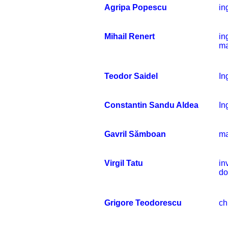
Agripa Popescu
in
Mihail Renert
in
ma
Teodor Saidel
In
Constantin Sandu Aldea
In
Gavril Sămboan
ma
Virgil Tatu
in
do
Grigore Teodorescu
ch