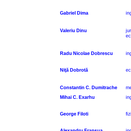
Gabriel Dima
in
Valeriu Dinu
jur
ec
Radu Nicolae Dobrescu
in
Niţă Dobrotă
ec
Constantin C. Dumitrache
me
Mihai C. Exarhu
in
George Filoti
fi
Alexandru Fransua
in