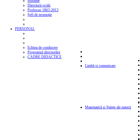
Misiune
Directorii şcolii
Profesori 1863-2013
Şefi de promoţie
PERSONAL
Echipa de conducere
Programul directorilor
CADRE DIDACTICE
Limbă şi comunicare
Matematică şi Ştiinţe ale naturii