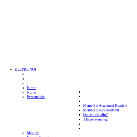
DESPRE NOI
Istoric
Nume
Personalităţi
Membri ai Academiei Române
Membri ai altor academii
Oameni de ştiinţă
Alte personalităţi
Misiune