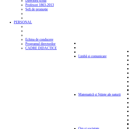
Directorii şcolii
Profesori 1863-2013
Şefi de promoţie
PERSONAL
Echipa de conducere
Programul directorilor
CADRE DIDACTICE
Limbă şi comunicare
Matematică şi Ştiinţe ale naturii
Om şi societate