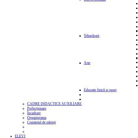
Tehnologii
Arte
Educaţie fizică şi sport
CADRE DIDACTICE AUXILIARE
Perfecționare
Încadrare
Organigrama
Comitetul de părinți
ELEVI