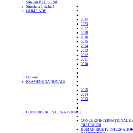
Simulări BAC și EN8
Situația la învățătură
OLIMPIADE
2025
2023
2022
2019
2016
2015
2014
2013
2012
2011
2010
Diplome
EXAMENE NAŢIONALE
2015
2014
2013
CONCURSURI INTERNAȚIONALE
CONCURS INTERNAȚIONAL D
TRADUCERI
HUMAN RIGHTS INTERNATIO