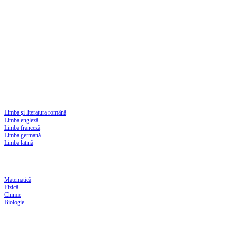
Limba şi literatura română
Limba engleză
Limba franceză
Limba germană
Limba latină
Matematică
Fizică
Chimie
Biologie