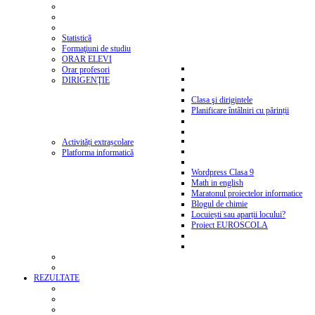
Statistică
Formaţiuni de studiu
ORAR ELEVI
Orar profesori
DIRIGENŢIE
Clasa şi dirigintele
Planificare întâlniri cu părinții
Activități extrașcolare
Platforma informatică
Wordpress Clasa 9
Math in english
Maratonul proiectelor informatice
Blogul de chimie
Locuiești sau aparții locului?
Proiect EUROSCOLA
REZULTATE