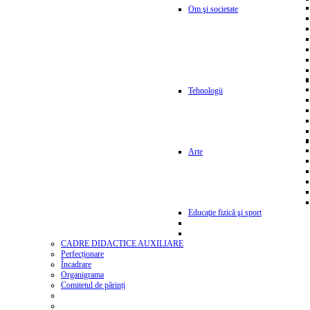
Om şi societate
Tehnologii
Arte
Educaţie fizică şi sport
CADRE DIDACTICE AUXILIARE
Perfecționare
Încadrare
Organigrama
Comitetul de părinți