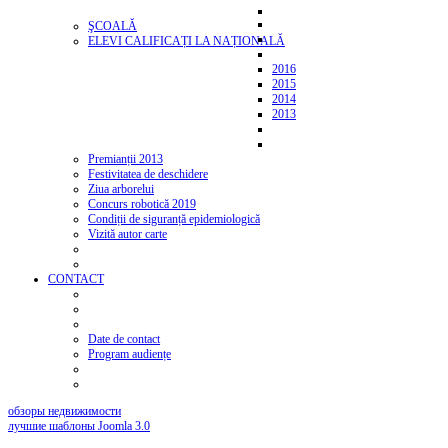
ŞCOALĂ
ELEVI CALIFICAȚI LA NAȚIONALĂ
2016
2015
2014
2013
Premianții 2013
Festivitatea de deschidere
Ziua arborelui
Concurs robotică 2019
Condiții de siguranță epidemiologică
Vizită autor carte
CONTACT
Date de contact
Program audiențe
обзоры недвижимости
лучшие шаблоны Joomla 3.0