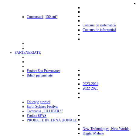
Concursuri „150 ani”
Concurs de matematică
Concurs de informatică
PARTENERIATE
Proiect Eco Provocarea
Bilanț parteneriate
2023-2024
2022-2023
Educație juridică
Earth Science Festival
Campania „FII LIBER !”
Proiect EPAS
PROIECTE INTERNAŢIONALE
New Technologies, New Worlds
Digital Mahale