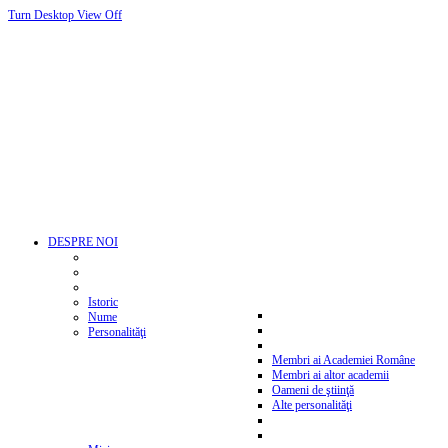
Turn Desktop View Off
DESPRE NOI
Istoric
Nume
Personalităţi
Membri ai Academiei Române
Membri ai altor academii
Oameni de ştiinţă
Alte personalităţi