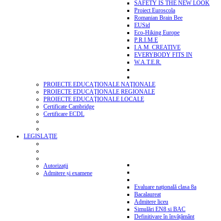
SAFETY IS THE NEW LOOK
Proiect Euroscola
Romanian Brain Bee
EUSid
Eco-Hiking Europe
P.R.I.M.E
I.A.M. CREATIVE
EVERYBODY FITS IN
W.A.T.E.R.
PROIECTE EDUCAŢIONALE NAŢIONALE
PROIECTE EDUCAŢIONALE REGIONALE
PROIECTE EDUCAŢIONALE LOCALE
Certificate Cambridge
Certificare ECDL
LEGISLAŢIE
Autorizații
Admitere și examene
Evaluare națională clasa 8a
Bacalaureat
Admitere liceu
Simulări EN8 si BAC
Definitivare în învățământ