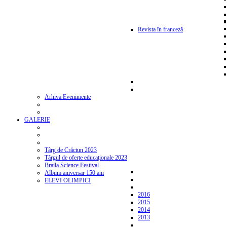
Revista în franceză
Arhiva Evenimente
GALERIE
Târg de Crăciun 2023
Târgul de oferte educaționale 2023
Braila Science Festival
Album aniversar 150 ani
ELEVI OLIMPICI
2016
2015
2014
2013