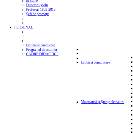
Misiune
Directorii şcolii
Profesori 1863-2013
Şefi de promoţie
PERSONAL
Echipa de conducere
Programul directorilor
CADRE DIDACTICE
Limbă şi comunicare
Matematică şi Ştiinţe ale naturii