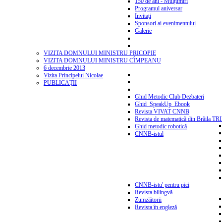
150 de ani - Mulțumiri
Programul aniversar
Invitaţi
Sponsori ai evenimentului
Galerie
VIZITA DOMNULUI MINISTRU PRICOPIE
VIZITA DOMNULUI MINISTRU CÎMPEANU
6 decembrie 2013
Vizita Principelui Nicolae
PUBLICAŢII
Ghid Metodic Club Dezbateri
Ghid_SpeakUp_Ebook
Revista VIVAT CNNB
Revista de matematică din Brăila T
Ghid metodic robotică
CNNB-istul
CNNB-istu' pentru pici
Revista bilingvă
Zumzăitorii
Revista în engleză