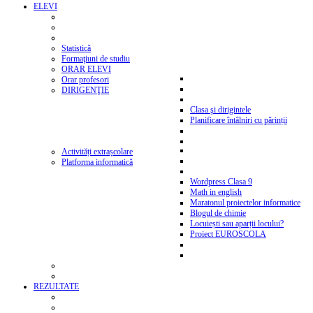
ELEVI
Statistică
Formaţiuni de studiu
ORAR ELEVI
Orar profesori
DIRIGENŢIE
Clasa şi dirigintele
Planificare întâlniri cu părinții
Activități extrașcolare
Platforma informatică
Wordpress Clasa 9
Math in english
Maratonul proiectelor informatice
Blogul de chimie
Locuiești sau aparții locului?
Proiect EUROSCOLA
REZULTATE