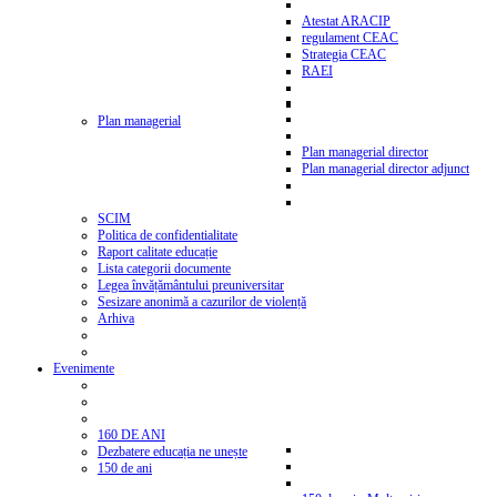
Atestat ARACIP
regulament CEAC
Strategia CEAC
RAEI
Plan managerial
Plan managerial director
Plan managerial director adjunct
SCIM
Politica de confidentialitate
Raport calitate educație
Lista categorii documente
Legea învățământului preuniversitar
Sesizare anonimă a cazurilor de violență
Arhiva
Evenimente
160 DE ANI
Dezbatere educația ne unește
150 de ani