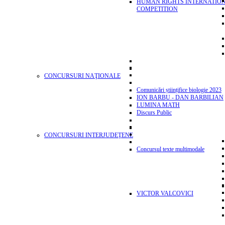
HUMAN RIGHTS INTERNATIO
COMPETITION
CONCURSURI NAŢIONALE
Comunicări științifice biologie 2023
ION BARBU - DAN BARBILIAN
LUMINA MATH
Discurs Public
CONCURSURI INTERJUDEŢENE
Concursul texte multimodale
VICTOR VALCOVICI