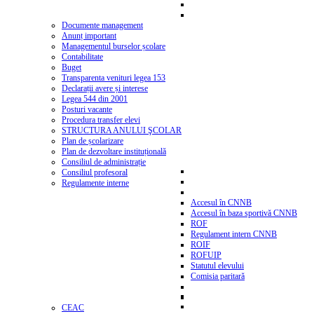
Documente management
Anunț important
Managementul burselor școlare
Contabilitate
Buget
Transparenta venituri legea 153
Declarații avere și interese
Legea 544 din 2001
Posturi vacante
Procedura transfer elevi
STRUCTURA ANULUI ŞCOLAR
Plan de școlarizare
Plan de dezvoltare instituțională
Consiliul de administrație
Consiliul profesoral
Regulamente interne
Accesul în CNNB
Accesul în baza sportivă CNNB
ROF
Regulament intern CNNB
ROIF
ROFUIP
Statutul elevului
Comisia paritară
CEAC