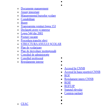
Documente management
Anunț important
Managementul burselor școlare
Contabilitate
Buget
Transparenta venituri legea 153
Declarații avere și interese
Legea 544 din 2001
Posturi vacante
Procedura transfer elevi
STRUCTURA ANULUI ŞCOLAR
Plan de școlarizare
Plan de dezvoltare instituțională
Consiliul de administrație
Consiliul profesoral
Regulamente interne
Accesul în CNNB
Accesul în baza sportivă CNNB
ROF
Regulament intern CNNB
ROIF
ROFUIP
Statutul elevului
Comisia paritară
CEAC