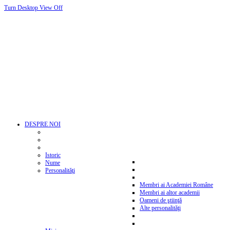
Turn Desktop View Off
DESPRE NOI
Istoric
Nume
Personalităţi
Membri ai Academiei Române
Membri ai altor academii
Oameni de ştiinţă
Alte personalităţi