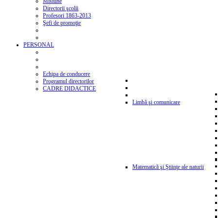
Misiune
Directorii şcolii
Profesori 1863-2013
Şefi de promoţie
PERSONAL
Echipa de conducere
Programul directorilor
CADRE DIDACTICE
Limbă şi comunicare
Matematică şi Ştiinţe ale naturii