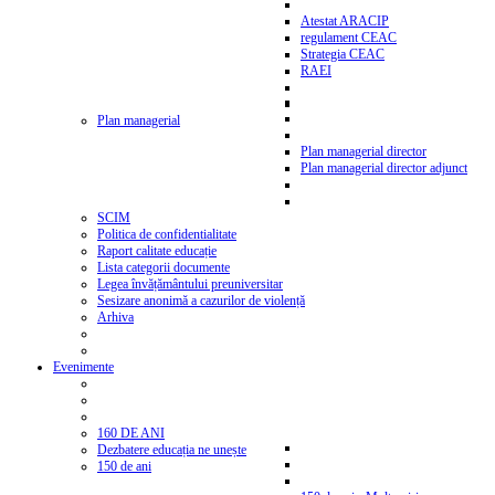
Atestat ARACIP
regulament CEAC
Strategia CEAC
RAEI
Plan managerial
Plan managerial director
Plan managerial director adjunct
SCIM
Politica de confidentialitate
Raport calitate educație
Lista categorii documente
Legea învățământului preuniversitar
Sesizare anonimă a cazurilor de violență
Arhiva
Evenimente
160 DE ANI
Dezbatere educația ne unește
150 de ani