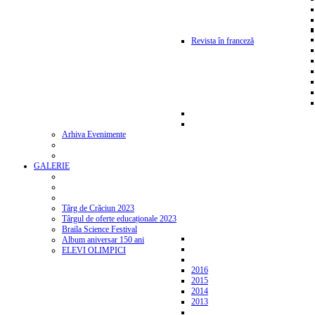
Revista în franceză
Arhiva Evenimente
GALERIE
Târg de Crăciun 2023
Târgul de oferte educaționale 2023
Braila Science Festival
Album aniversar 150 ani
ELEVI OLIMPICI
2016
2015
2014
2013