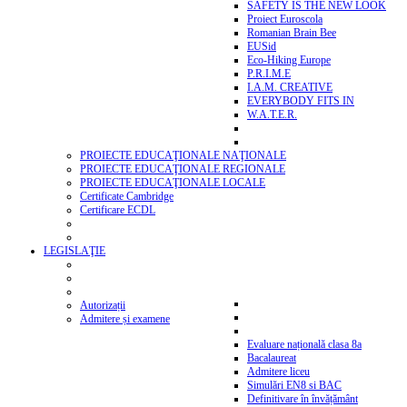
SAFETY IS THE NEW LOOK
Proiect Euroscola
Romanian Brain Bee
EUSid
Eco-Hiking Europe
P.R.I.M.E
I.A.M. CREATIVE
EVERYBODY FITS IN
W.A.T.E.R.
PROIECTE EDUCAŢIONALE NAŢIONALE
PROIECTE EDUCAŢIONALE REGIONALE
PROIECTE EDUCAŢIONALE LOCALE
Certificate Cambridge
Certificare ECDL
LEGISLAŢIE
Autorizații
Admitere și examene
Evaluare națională clasa 8a
Bacalaureat
Admitere liceu
Simulări EN8 si BAC
Definitivare în învățământ