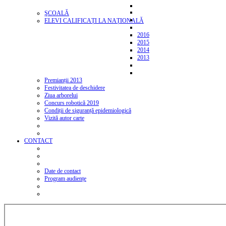
ŞCOALĂ
ELEVI CALIFICAȚI LA NAȚIONALĂ
2016
2015
2014
2013
Premianții 2013
Festivitatea de deschidere
Ziua arborelui
Concurs robotică 2019
Condiții de siguranță epidemiologică
Vizită autor carte
CONTACT
Date de contact
Program audiențe