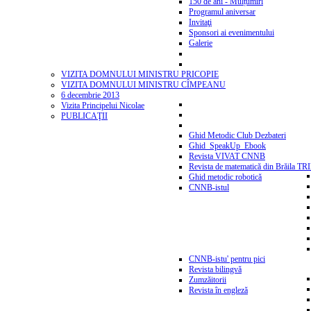
150 de ani - Mulțumiri
Programul aniversar
Invitaţi
Sponsori ai evenimentului
Galerie
VIZITA DOMNULUI MINISTRU PRICOPIE
VIZITA DOMNULUI MINISTRU CÎMPEANU
6 decembrie 2013
Vizita Principelui Nicolae
PUBLICAŢII
Ghid Metodic Club Dezbateri
Ghid_SpeakUp_Ebook
Revista VIVAT CNNB
Revista de matematică din Brăila T
Ghid metodic robotică
CNNB-istul
CNNB-istu' pentru pici
Revista bilingvă
Zumzăitorii
Revista în engleză