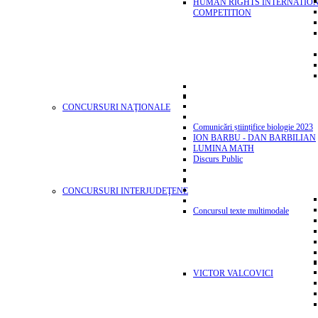
HUMAN RIGHTS INTERNATIO
COMPETITION
CONCURSURI NAŢIONALE
Comunicări științifice biologie 2023
ION BARBU - DAN BARBILIAN
LUMINA MATH
Discurs Public
CONCURSURI INTERJUDEŢENE
Concursul texte multimodale
VICTOR VALCOVICI