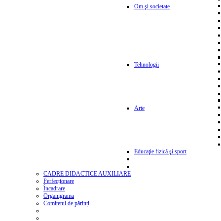
Om şi societate
Tehnologii
Arte
Educaţie fizică şi sport
CADRE DIDACTICE AUXILIARE
Perfecționare
Încadrare
Organigrama
Comitetul de părinți