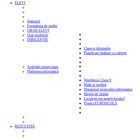
ELEVI
Statistică
Formaţiuni de studiu
ORAR ELEVI
Orar profesori
DIRIGENŢIE
Clasa şi dirigintele
Planificare întâlniri cu părinții
Activități extrașcolare
Platforma informatică
Wordpress Clasa 9
Math in english
Maratonul proiectelor informatice
Blogul de chimie
Locuiești sau aparții locului?
Proiect EUROSCOLA
REZULTATE