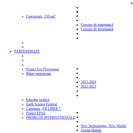
Concursuri „150 ani”
Concurs de matematică
Concurs de informatică
PARTENERIATE
Proiect Eco Provocarea
Bilanț parteneriate
2023-2024
2022-2023
Educație juridică
Earth Science Festival
Campania „FII LIBER !”
Proiect EPAS
PROIECTE INTERNAŢIONALE
New Technologies, New Worlds
Digital Mahale