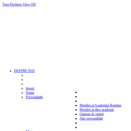
Turn Desktop View Off
DESPRE NOI
Istoric
Nume
Personalităţi
Membri ai Academiei Române
Membri ai altor academii
Oameni de ştiinţă
Alte personalităţi