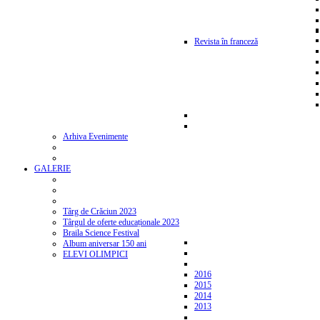
Revista în franceză
Arhiva Evenimente
GALERIE
Târg de Crăciun 2023
Târgul de oferte educaționale 2023
Braila Science Festival
Album aniversar 150 ani
ELEVI OLIMPICI
2016
2015
2014
2013