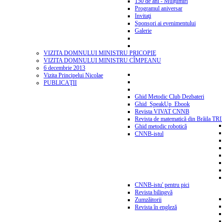
150 de ani - Mulțumiri
Programul aniversar
Invitaţi
Sponsori ai evenimentului
Galerie
VIZITA DOMNULUI MINISTRU PRICOPIE
VIZITA DOMNULUI MINISTRU CÎMPEANU
6 decembrie 2013
Vizita Principelui Nicolae
PUBLICAŢII
Ghid Metodic Club Dezbateri
Ghid_SpeakUp_Ebook
Revista VIVAT CNNB
Revista de matematică din Brăila T
Ghid metodic robotică
CNNB-istul
CNNB-istu' pentru pici
Revista bilingvă
Zumzăitorii
Revista în engleză