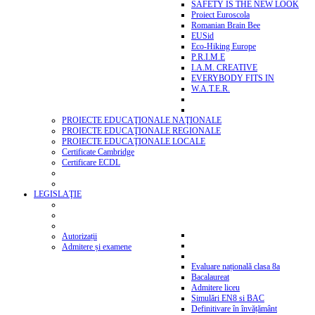
SAFETY IS THE NEW LOOK
Proiect Euroscola
Romanian Brain Bee
EUSid
Eco-Hiking Europe
P.R.I.M.E
I.A.M. CREATIVE
EVERYBODY FITS IN
W.A.T.E.R.
PROIECTE EDUCAŢIONALE NAŢIONALE
PROIECTE EDUCAŢIONALE REGIONALE
PROIECTE EDUCAŢIONALE LOCALE
Certificate Cambridge
Certificare ECDL
LEGISLAŢIE
Autorizații
Admitere și examene
Evaluare națională clasa 8a
Bacalaureat
Admitere liceu
Simulări EN8 si BAC
Definitivare în învățământ