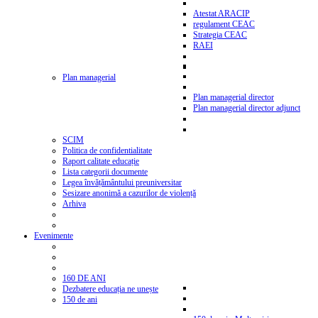
Atestat ARACIP
regulament CEAC
Strategia CEAC
RAEI
Plan managerial
Plan managerial director
Plan managerial director adjunct
SCIM
Politica de confidentialitate
Raport calitate educație
Lista categorii documente
Legea învățământului preuniversitar
Sesizare anonimă a cazurilor de violență
Arhiva
Evenimente
160 DE ANI
Dezbatere educația ne unește
150 de ani