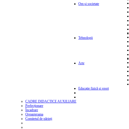
Om şi societate
Tehnologii
Arte
Educaţie fizică şi sport
CADRE DIDACTICE AUXILIARE
Perfecționare
Încadrare
Organigrama
Comitetul de părinți