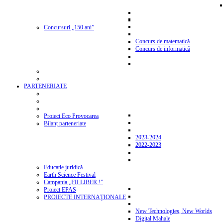
Concursuri „150 ani”
Concurs de matematică
Concurs de informatică
PARTENERIATE
Proiect Eco Provocarea
Bilanț parteneriate
2023-2024
2022-2023
Educație juridică
Earth Science Festival
Campania „FII LIBER !”
Proiect EPAS
PROIECTE INTERNAŢIONALE
New Technologies, New Worlds
Digital Mahale