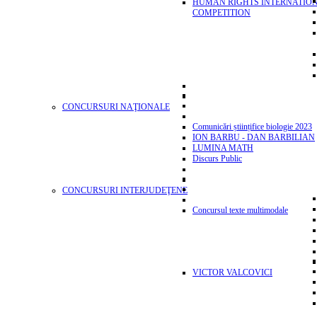
HUMAN RIGHTS INTERNATIO
COMPETITION
CONCURSURI NAŢIONALE
Comunicări științifice biologie 2023
ION BARBU - DAN BARBILIAN
LUMINA MATH
Discurs Public
CONCURSURI INTERJUDEŢENE
Concursul texte multimodale
VICTOR VALCOVICI