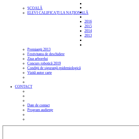
ŞCOALĂ
ELEVI CALIFICAȚI LA NAȚIONALĂ
2016
2015
2014
2013
Premianții 2013
Festivitatea de deschidere
Ziua arborelui
Concurs robotică 2019
Condiții de siguranță epidemiologică
Vizită autor carte
CONTACT
Date de contact
Program audiențe