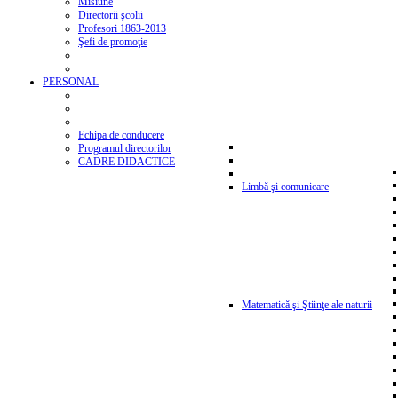
Misiune
Directorii şcolii
Profesori 1863-2013
Şefi de promoţie
PERSONAL
Echipa de conducere
Programul directorilor
CADRE DIDACTICE
Limbă şi comunicare
Matematică şi Ştiinţe ale naturii