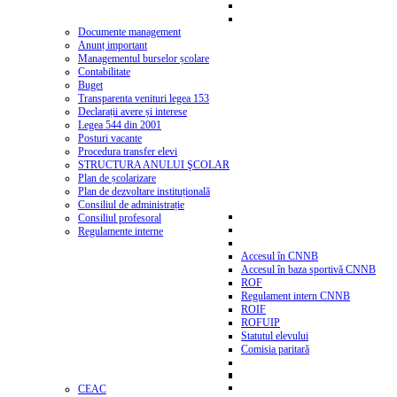
Documente management
Anunț important
Managementul burselor școlare
Contabilitate
Buget
Transparenta venituri legea 153
Declarații avere și interese
Legea 544 din 2001
Posturi vacante
Procedura transfer elevi
STRUCTURA ANULUI ŞCOLAR
Plan de școlarizare
Plan de dezvoltare instituțională
Consiliul de administrație
Consiliul profesoral
Regulamente interne
Accesul în CNNB
Accesul în baza sportivă CNNB
ROF
Regulament intern CNNB
ROIF
ROFUIP
Statutul elevului
Comisia paritară
CEAC