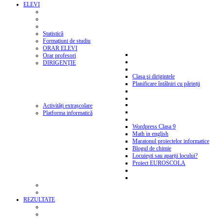
ELEVI
Statistică
Formaţiuni de studiu
ORAR ELEVI
Orar profesori
DIRIGENŢIE
Clasa şi dirigintele
Planificare întâlniri cu părinții
Activități extrașcolare
Platforma informatică
Wordpress Clasa 9
Math in english
Maratonul proiectelor informatice
Blogul de chimie
Locuiești sau aparții locului?
Proiect EUROSCOLA
REZULTATE