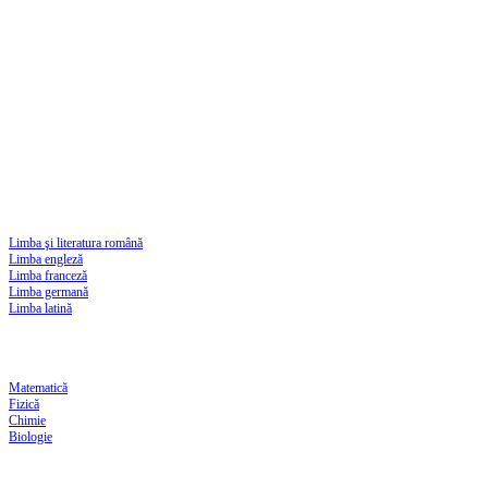
Limba şi literatura română
Limba engleză
Limba franceză
Limba germană
Limba latină
Matematică
Fizică
Chimie
Biologie