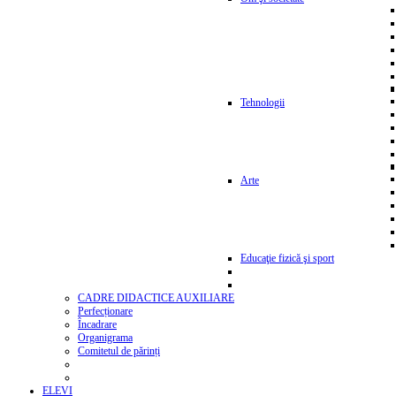
Tehnologii
Arte
Educaţie fizică şi sport
CADRE DIDACTICE AUXILIARE
Perfecționare
Încadrare
Organigrama
Comitetul de părinți
ELEVI