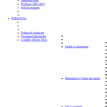
Directorii şcolii
Profesori 1863-2013
Şefi de promoţie
PERSONAL
Echipa de conducere
Programul directorilor
CADRE DIDACTICE
Limbă şi comunicare
Matematică şi Ştiinţe ale naturii
Om şi societate