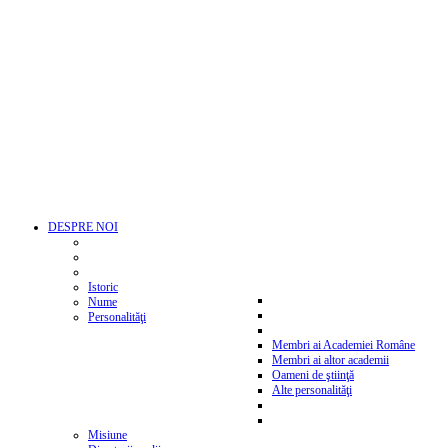
DESPRE NOI
Istoric
Nume
Personalităţi
Membri ai Academiei Române
Membri ai altor academii
Oameni de ştiinţă
Alte personalităţi
Misiune