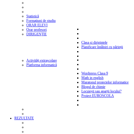
Statistică
Formaţiuni de studiu
ORAR ELEVI
Orar profesori
DIRIGENŢIE
Clasa şi dirigintele
Planificare întâlniri cu părinții
Activități extrașcolare
Platforma informatică
Wordpress Clasa 9
Math in english
Maratonul proiectelor informatice
Blogul de chimie
Locuiești sau aparții locului?
Proiect EUROSCOLA
REZULTATE