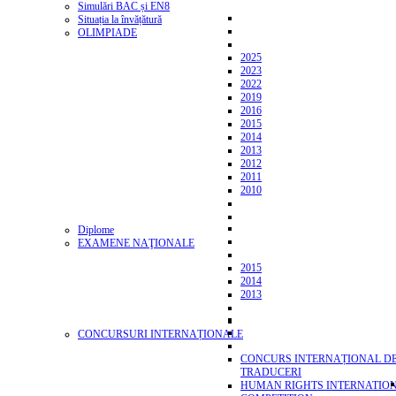
Simulări BAC și EN8
Situația la învățătură
OLIMPIADE
2025
2023
2022
2019
2016
2015
2014
2013
2012
2011
2010
Diplome
EXAMENE NAŢIONALE
2015
2014
2013
CONCURSURI INTERNAȚIONALE
CONCURS INTERNAȚIONAL D
TRADUCERI
HUMAN RIGHTS INTERNATIO