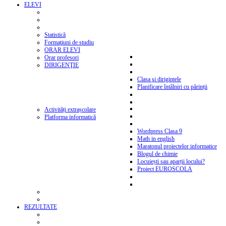
ELEVI
Statistică
Formaţiuni de studiu
ORAR ELEVI
Orar profesori
DIRIGENŢIE
Clasa şi dirigintele
Planificare întâlniri cu părinții
Activități extrașcolare
Platforma informatică
Wordpress Clasa 9
Math in english
Maratonul proiectelor informatice
Blogul de chimie
Locuiești sau aparții locului?
Proiect EUROSCOLA
REZULTATE