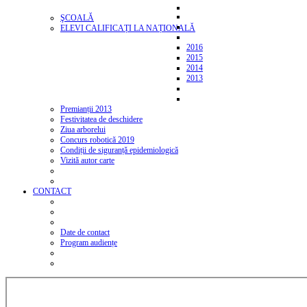
ŞCOALĂ
ELEVI CALIFICAȚI LA NAȚIONALĂ
2016
2015
2014
2013
Premianții 2013
Festivitatea de deschidere
Ziua arborelui
Concurs robotică 2019
Condiții de siguranță epidemiologică
Vizită autor carte
CONTACT
Date de contact
Program audiențe