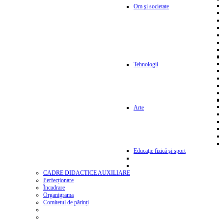
Om şi societate
Tehnologii
Arte
Educaţie fizică şi sport
CADRE DIDACTICE AUXILIARE
Perfecționare
Încadrare
Organigrama
Comitetul de părinți