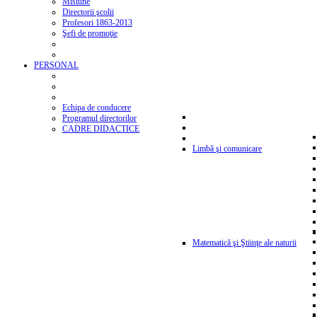
Misiune
Directorii şcolii
Profesori 1863-2013
Şefi de promoţie
PERSONAL
Echipa de conducere
Programul directorilor
CADRE DIDACTICE
Limbă şi comunicare
Matematică şi Ştiinţe ale naturii