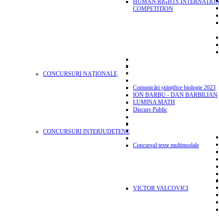
HUMAN RIGHTS INTERNATIO
COMPETITION
CONCURSURI NAŢIONALE
Comunicări științifice biologie 2023
ION BARBU - DAN BARBILIAN
LUMINA MATH
Discurs Public
CONCURSURI INTERJUDEŢENE
Concursul texte multimodale
VICTOR VALCOVICI