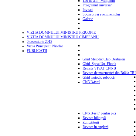
150 de ani - Mulțumiri
Programul aniversar
Invitaţi
Sponsori ai evenimentului
Galerie
VIZITA DOMNULUI MINISTRU PRICOPIE
VIZITA DOMNULUI MINISTRU CÎMPEANU
6 decembrie 2013
Vizita Principelui Nicolae
PUBLICAŢII
Ghid Metodic Club Dezbateri
Ghid_SpeakUp_Ebook
Revista VIVAT CNNB
Revista de matematică din Brăila T
Ghid metodic robotică
CNNB-istul
CNNB-istu' pentru pici
Revista bilingvă
Zumzăitorii
Revista în engleză