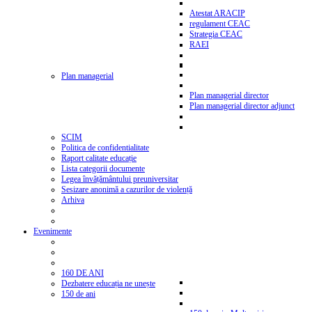
Atestat ARACIP
regulament CEAC
Strategia CEAC
RAEI
Plan managerial
Plan managerial director
Plan managerial director adjunct
SCIM
Politica de confidentialitate
Raport calitate educație
Lista categorii documente
Legea învățământului preuniversitar
Sesizare anonimă a cazurilor de violență
Arhiva
Evenimente
160 DE ANI
Dezbatere educația ne unește
150 de ani