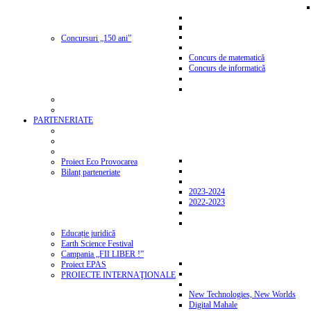
Concursuri „150 ani”
Concurs de matematică
Concurs de informatică
PARTENERIATE
Proiect Eco Provocarea
Bilanț parteneriate
2023-2024
2022-2023
Educație juridică
Earth Science Festival
Campania „FII LIBER !”
Proiect EPAS
PROIECTE INTERNAŢIONALE
New Technologies, New Worlds
Digital Mahale