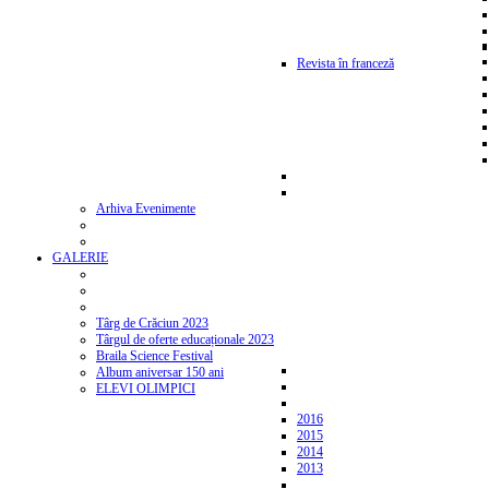
Revista în franceză
Arhiva Evenimente
GALERIE
Târg de Crăciun 2023
Târgul de oferte educaționale 2023
Braila Science Festival
Album aniversar 150 ani
ELEVI OLIMPICI
2016
2015
2014
2013