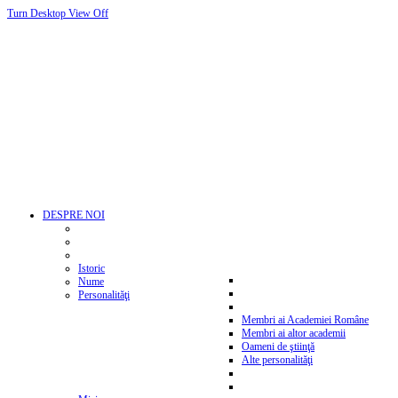
Turn Desktop View Off
DESPRE NOI
Istoric
Nume
Personalităţi
Membri ai Academiei Române
Membri ai altor academii
Oameni de ştiinţă
Alte personalităţi