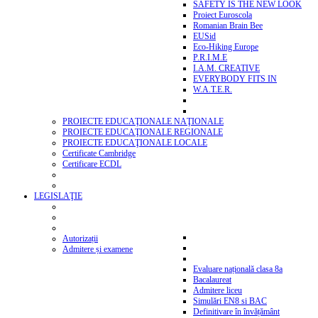
SAFETY IS THE NEW LOOK
Proiect Euroscola
Romanian Brain Bee
EUSid
Eco-Hiking Europe
P.R.I.M.E
I.A.M. CREATIVE
EVERYBODY FITS IN
W.A.T.E.R.
PROIECTE EDUCAŢIONALE NAŢIONALE
PROIECTE EDUCAŢIONALE REGIONALE
PROIECTE EDUCAŢIONALE LOCALE
Certificate Cambridge
Certificare ECDL
LEGISLAŢIE
Autorizații
Admitere și examene
Evaluare națională clasa 8a
Bacalaureat
Admitere liceu
Simulări EN8 si BAC
Definitivare în învățământ