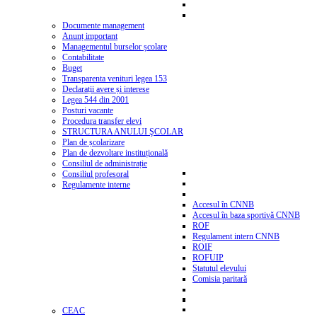
Documente management
Anunț important
Managementul burselor școlare
Contabilitate
Buget
Transparenta venituri legea 153
Declarații avere și interese
Legea 544 din 2001
Posturi vacante
Procedura transfer elevi
STRUCTURA ANULUI ŞCOLAR
Plan de școlarizare
Plan de dezvoltare instituțională
Consiliul de administrație
Consiliul profesoral
Regulamente interne
Accesul în CNNB
Accesul în baza sportivă CNNB
ROF
Regulament intern CNNB
ROIF
ROFUIP
Statutul elevului
Comisia paritară
CEAC