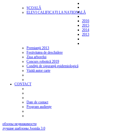
ŞCOALĂ
ELEVI CALIFICAȚI LA NAȚIONALĂ
2016
2015
2014
2013
Premianții 2013
Festivitatea de deschidere
Ziua arborelui
Concurs robotică 2019
Condiții de siguranță epidemiologică
Vizită autor carte
CONTACT
Date de contact
Program audiențe
обзоры недвижимости
лучшие шаблоны Joomla 3.0