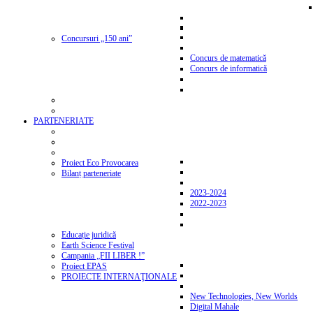
Concursuri „150 ani”
Concurs de matematică
Concurs de informatică
PARTENERIATE
Proiect Eco Provocarea
Bilanț parteneriate
2023-2024
2022-2023
Educație juridică
Earth Science Festival
Campania „FII LIBER !”
Proiect EPAS
PROIECTE INTERNAŢIONALE
New Technologies, New Worlds
Digital Mahale