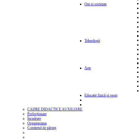
Om şi societate
Tehnologii
Arte
Educaţie fizică şi sport
CADRE DIDACTICE AUXILIARE
Perfecționare
Încadrare
Organigrama
Comitetul de părinți