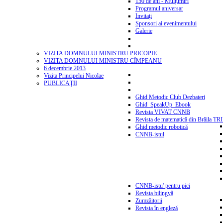
150 de ani - Mulțumiri
Programul aniversar
Invitaţi
Sponsori ai evenimentului
Galerie
VIZITA DOMNULUI MINISTRU PRICOPIE
VIZITA DOMNULUI MINISTRU CÎMPEANU
6 decembrie 2013
Vizita Principelui Nicolae
PUBLICAŢII
Ghid Metodic Club Dezbateri
Ghid_SpeakUp_Ebook
Revista VIVAT CNNB
Revista de matematică din Brăila T
Ghid metodic robotică
CNNB-istul
CNNB-istu' pentru pici
Revista bilingvă
Zumzăitorii
Revista în engleză