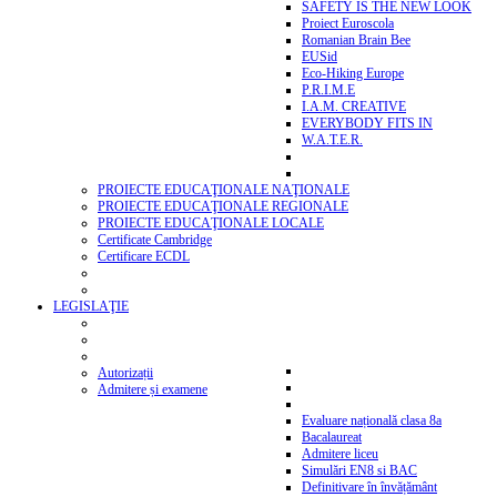
SAFETY IS THE NEW LOOK
Proiect Euroscola
Romanian Brain Bee
EUSid
Eco-Hiking Europe
P.R.I.M.E
I.A.M. CREATIVE
EVERYBODY FITS IN
W.A.T.E.R.
PROIECTE EDUCAŢIONALE NAŢIONALE
PROIECTE EDUCAŢIONALE REGIONALE
PROIECTE EDUCAŢIONALE LOCALE
Certificate Cambridge
Certificare ECDL
LEGISLAŢIE
Autorizații
Admitere și examene
Evaluare națională clasa 8a
Bacalaureat
Admitere liceu
Simulări EN8 si BAC
Definitivare în învățământ