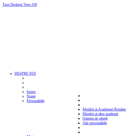
Turn Desktop View Off
DESPRE NOI
Istoric
Nume
Personalităţi
Membri ai Academiei Române
Membri ai altor academii
Oameni de ştiinţă
Alte personalităţi