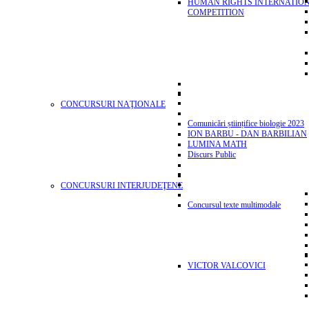
HUMAN RIGHTS INTERNATIO
COMPETITION
CONCURSURI NAŢIONALE
Comunicări științifice biologie 2023
ION BARBU - DAN BARBILIAN
LUMINA MATH
Discurs Public
CONCURSURI INTERJUDEŢENE
Concursul texte multimodale
VICTOR VALCOVICI