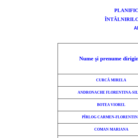
PLANIFI
ÎNTÂLNIRILO
A
Nume şi prenume dirigi
CURCĂ MIRELA
ANDRONACHE FLORENTINA-SIL
BOTEA VIOREL
PÎRLOG CARMEN-FLORENTI
COMAN MARIANA