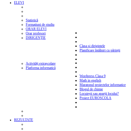
ELEVI
Statistică
Formaţiuni de studiu
ORAR ELEVI
Orar profesori
DIRIGENŢIE
Clasa şi dirigintele
Planificare întâlniri cu părinții
Activități extrașcolare
Platforma informatică
Wordpress Clasa 9
Math in english
Maratonul proiectelor informatice
Blogul de chimie
Locuiești sau aparții locului?
Proiect EUROSCOLA
REZULTATE