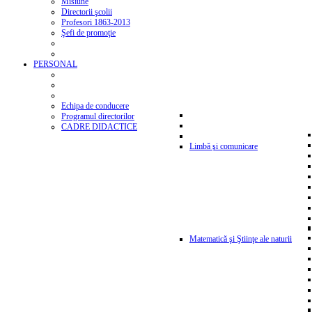
Misiune
Directorii şcolii
Profesori 1863-2013
Şefi de promoţie
PERSONAL
Echipa de conducere
Programul directorilor
CADRE DIDACTICE
Limbă şi comunicare
Matematică şi Ştiinţe ale naturii