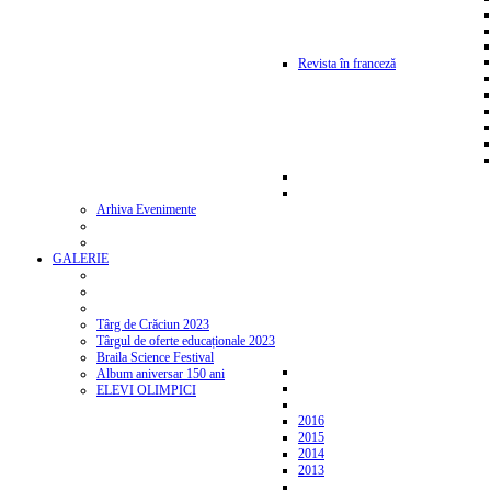
Revista în franceză
Arhiva Evenimente
GALERIE
Târg de Crăciun 2023
Târgul de oferte educaționale 2023
Braila Science Festival
Album aniversar 150 ani
ELEVI OLIMPICI
2016
2015
2014
2013