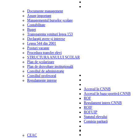
Documente management
Anunț important
Managementul burselor școlare
Contabilitate
Buget
Transparenta venituri legea 153
Declarații avere și interese
Legea 544 din 2001
Posturi vacante
Procedura transfer elevi
STRUCTURA ANULUI ŞCOLAR
Plan de școlarizare
Plan de dezvoltare instituțională
Consiliul de administrație
Consiliul profesoral
Regulamente interne
Accesul în CNNB
Accesul în baza sportivă CNNB
ROF
Regulament intern CNNB
ROIF
ROFUIP
Statutul elevului
Comisia paritară
CEAC