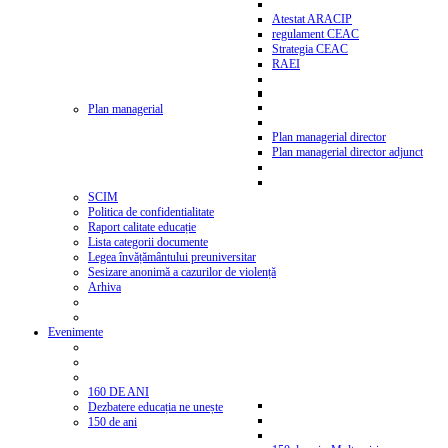
Atestat ARACIP
regulament CEAC
Strategia CEAC
RAEI
Plan managerial
Plan managerial director
Plan managerial director adjunct
SCIM
Politica de confidentialitate
Raport calitate educație
Lista categorii documente
Legea învățământului preuniversitar
Sesizare anonimă a cazurilor de violență
Arhiva
Evenimente
160 DE ANI
Dezbatere educația ne unește
150 de ani