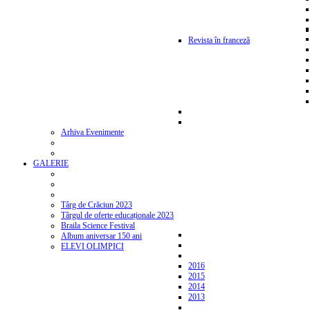
Revista în franceză
Arhiva Evenimente
GALERIE
Târg de Crăciun 2023
Târgul de oferte educaționale 2023
Braila Science Festival
Album aniversar 150 ani
ELEVI OLIMPICI
2016
2015
2014
2013