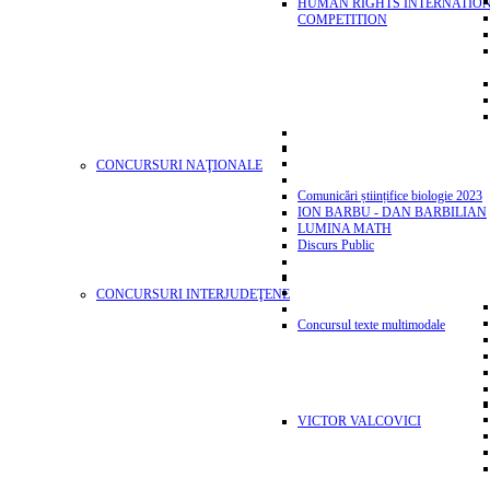
HUMAN RIGHTS INTERNATIO
COMPETITION
CONCURSURI NAŢIONALE
Comunicări științifice biologie 2023
ION BARBU - DAN BARBILIAN
LUMINA MATH
Discurs Public
CONCURSURI INTERJUDEŢENE
Concursul texte multimodale
VICTOR VALCOVICI