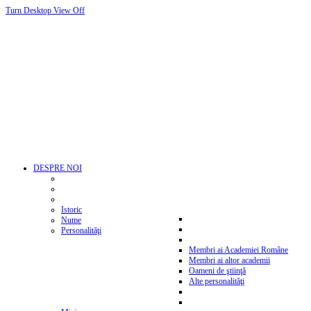
Turn Desktop View Off
DESPRE NOI
Istoric
Nume
Personalităţi
Membri ai Academiei Române
Membri ai altor academii
Oameni de ştiinţă
Alte personalităţi