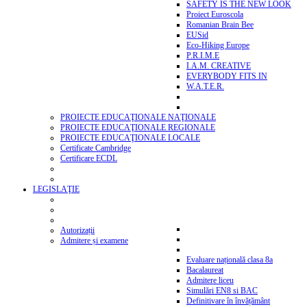
SAFETY IS THE NEW LOOK
Proiect Euroscola
Romanian Brain Bee
EUSid
Eco-Hiking Europe
P.R.I.M.E
I.A.M. CREATIVE
EVERYBODY FITS IN
W.A.T.E.R.
PROIECTE EDUCAŢIONALE NAŢIONALE
PROIECTE EDUCAŢIONALE REGIONALE
PROIECTE EDUCAŢIONALE LOCALE
Certificate Cambridge
Certificare ECDL
LEGISLAŢIE
Autorizații
Admitere și examene
Evaluare națională clasa 8a
Bacalaureat
Admitere liceu
Simulări EN8 si BAC
Definitivare în învățământ