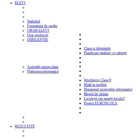
ELEVI
Statistică
Formaţiuni de studiu
ORAR ELEVI
Orar profesori
DIRIGENŢIE
Clasa şi dirigintele
Planificare întâlniri cu părinții
Activități extrașcolare
Platforma informatică
Wordpress Clasa 9
Math in english
Maratonul proiectelor informatice
Blogul de chimie
Locuiești sau aparții locului?
Proiect EUROSCOLA
REZULTATE