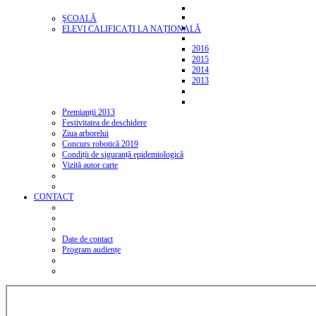
ŞCOALĂ
ELEVI CALIFICAȚI LA NAȚIONALĂ
2016
2015
2014
2013
Premianții 2013
Festivitatea de deschidere
Ziua arborelui
Concurs robotică 2019
Condiții de siguranță epidemiologică
Vizită autor carte
CONTACT
Date de contact
Program audiențe