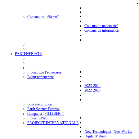
Concursuri „150 ani”
Concurs de matematică
Concurs de informatică
PARTENERIATE
Proiect Eco Provocarea
Bilanț parteneriate
2023-2024
2022-2023
Educație juridică
Earth Science Festival
Campania „FII LIBER !”
Proiect EPAS
PROIECTE INTERNAŢIONALE
New Technologies, New Worlds
Digital Mahale