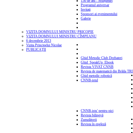
150 de ani - Mulțumiri
Programul aniversar
Invitaţi
Sponsori ai evenimentului
Galerie
VIZITA DOMNULUI MINISTRU PRICOPIE
VIZITA DOMNULUI MINISTRU CÎMPEANU
6 decembrie 2013
Vizita Principelui Nicolae
PUBLICAŢII
Ghid Metodic Club Dezbateri
Ghid_SpeakUp_Ebook
Revista VIVAT CNNB
Revista de matematică din Brăila T
Ghid metodic robotică
CNNB-istul
CNNB-istu' pentru pici
Revista bilingvă
Zumzăitorii
Revista în engleză