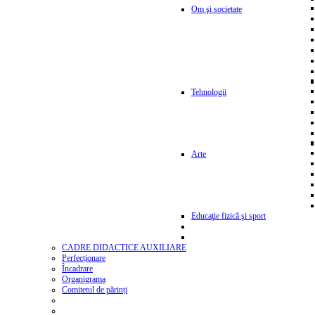
Om şi societate
Tehnologii
Arte
Educaţie fizică şi sport
CADRE DIDACTICE AUXILIARE
Perfecționare
Încadrare
Organigrama
Comitetul de părinți