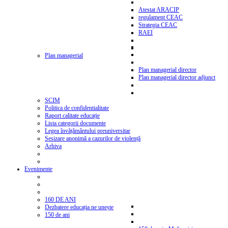
Atestat ARACIP
regulament CEAC
Strategia CEAC
RAEI
Plan managerial
Plan managerial director
Plan managerial director adjunct
SCIM
Politica de confidentialitate
Raport calitate educație
Lista categorii documente
Legea învățământului preuniversitar
Sesizare anonimă a cazurilor de violență
Arhiva
Evenimente
160 DE ANI
Dezbatere educația ne unește
150 de ani