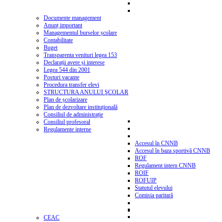
Documente management
Anunț important
Managementul burselor școlare
Contabilitate
Buget
Transparenta venituri legea 153
Declarații avere și interese
Legea 544 din 2001
Posturi vacante
Procedura transfer elevi
STRUCTURA ANULUI ŞCOLAR
Plan de școlarizare
Plan de dezvoltare instituțională
Consiliul de administrație
Consiliul profesoral
Regulamente interne
Accesul în CNNB
Accesul în baza sportivă CNNB
ROF
Regulament intern CNNB
ROIF
ROFUIP
Statutul elevului
Comisia paritară
CEAC