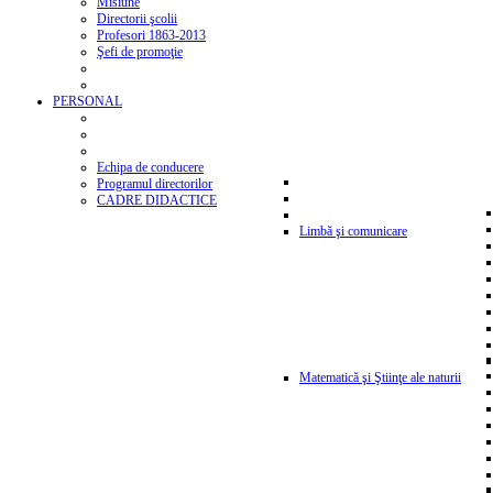
Misiune
Directorii şcolii
Profesori 1863-2013
Şefi de promoţie
PERSONAL
Echipa de conducere
Programul directorilor
CADRE DIDACTICE
Limbă şi comunicare
Matematică şi Ştiinţe ale naturii