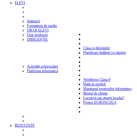
ELEVI
Statistică
Formaţiuni de studiu
ORAR ELEVI
Orar profesori
DIRIGENŢIE
Clasa şi dirigintele
Planificare întâlniri cu părinții
Activități extrașcolare
Platforma informatică
Wordpress Clasa 9
Math in english
Maratonul proiectelor informatice
Blogul de chimie
Locuiești sau aparții locului?
Proiect EUROSCOLA
REZULTATE