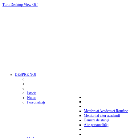
Turn Desktop View Off
DESPRE NOI
Istoric
Nume
Personalităţi
Membri ai Academiei Române
Membri ai altor academii
Oameni de ştiinţă
Alte personalităţi