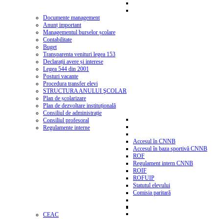
Documente management
Anunț important
Managementul burselor școlare
Contabilitate
Buget
Transparenta venituri legea 153
Declarații avere și interese
Legea 544 din 2001
Posturi vacante
Procedura transfer elevi
STRUCTURA ANULUI ŞCOLAR
Plan de școlarizare
Plan de dezvoltare instituțională
Consiliul de administrație
Consiliul profesoral
Regulamente interne
Accesul în CNNB
Accesul în baza sportivă CNNB
ROF
Regulament intern CNNB
ROIF
ROFUIP
Statutul elevului
Comisia paritară
CEAC