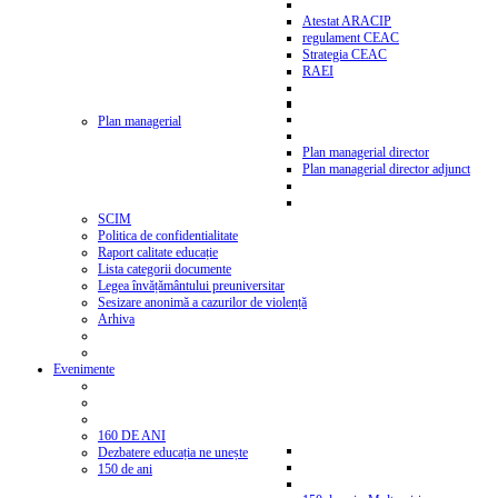
Atestat ARACIP
regulament CEAC
Strategia CEAC
RAEI
Plan managerial
Plan managerial director
Plan managerial director adjunct
SCIM
Politica de confidentialitate
Raport calitate educație
Lista categorii documente
Legea învățământului preuniversitar
Sesizare anonimă a cazurilor de violență
Arhiva
Evenimente
160 DE ANI
Dezbatere educația ne unește
150 de ani