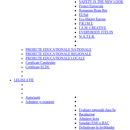
SAFETY IS THE NEW LOOK
Proiect Euroscola
Romanian Brain Bee
EUSid
Eco-Hiking Europe
P.R.I.M.E
I.A.M. CREATIVE
EVERYBODY FITS IN
W.A.T.E.R.
PROIECTE EDUCAŢIONALE NAŢIONALE
PROIECTE EDUCAŢIONALE REGIONALE
PROIECTE EDUCAŢIONALE LOCALE
Certificate Cambridge
Certificare ECDL
LEGISLAŢIE
Autorizații
Admitere și examene
Evaluare națională clasa 8a
Bacalaureat
Admitere liceu
Simulări EN8 si BAC
Definitivare în învățământ