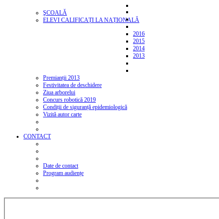
ŞCOALĂ
ELEVI CALIFICAȚI LA NAȚIONALĂ
2016
2015
2014
2013
Premianții 2013
Festivitatea de deschidere
Ziua arborelui
Concurs robotică 2019
Condiții de siguranță epidemiologică
Vizită autor carte
CONTACT
Date de contact
Program audiențe