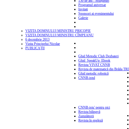
150 de ani - Mulțumiri
Programul aniversar
Invitaţi
Sponsori ai evenimentului
Galerie
VIZITA DOMNULUI MINISTRU PRICOPIE
VIZITA DOMNULUI MINISTRU CÎMPEANU
6 decembrie 2013
Vizita Principelui Nicolae
PUBLICAŢII
Ghid Metodic Club Dezbateri
Ghid_SpeakUp_Ebook
Revista VIVAT CNNB
Revista de matematică din Brăila T
Ghid metodic robotică
CNNB-istul
CNNB-istu' pentru pici
Revista bilingvă
Zumzăitorii
Revista în engleză