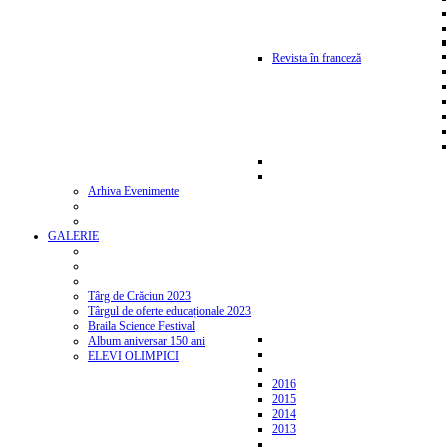
Revista în franceză
Arhiva Evenimente
GALERIE
Târg de Crăciun 2023
Târgul de oferte educaționale 2023
Braila Science Festival
Album aniversar 150 ani
ELEVI OLIMPICI
2016
2015
2014
2013