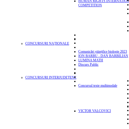
HUMAN RIGHTS INTERNATIO
COMPETITION
CONCURSURI NAŢIONALE
Comunicări științifice biologie 2023
ION BARBU - DAN BARBILIAN
LUMINA MATH
Discurs Public
CONCURSURI INTERJUDEŢENE
Concursul texte multimodale
VICTOR VALCOVICI