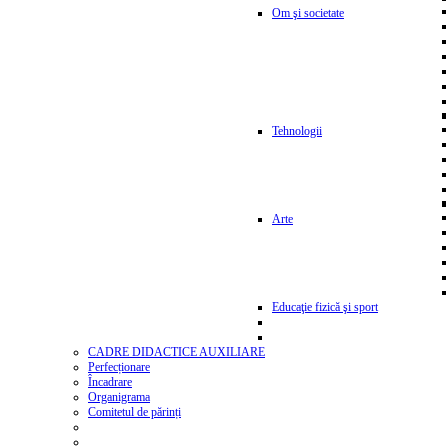
Om şi societate
Tehnologii
Arte
Educaţie fizică şi sport
CADRE DIDACTICE AUXILIARE
Perfecționare
Încadrare
Organigrama
Comitetul de părinți