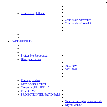
Concursuri „150 ani”
Concurs de matematică
Concurs de informatică
PARTENERIATE
Proiect Eco Provocarea
Bilanț parteneriate
2023-2024
2022-2023
Educație juridică
Earth Science Festival
Campania „FII LIBER !”
Proiect EPAS
PROIECTE INTERNAŢIONALE
New Technologies, New Worlds
Digital Mahale