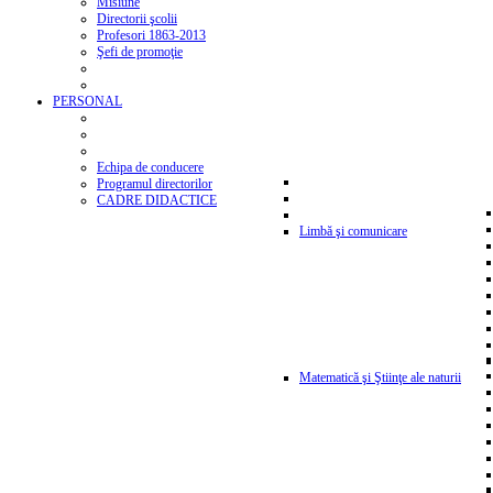
Misiune
Directorii şcolii
Profesori 1863-2013
Şefi de promoţie
PERSONAL
Echipa de conducere
Programul directorilor
CADRE DIDACTICE
Limbă şi comunicare
Matematică şi Ştiinţe ale naturii