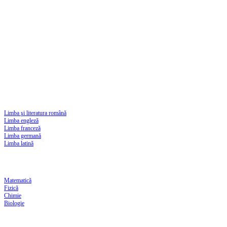
Limba şi literatura română
Limba engleză
Limba franceză
Limba germană
Limba latină
Matematică
Fizică
Chimie
Biologie