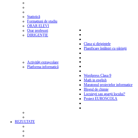
Statistică
Formaţiuni de studiu
ORAR ELEVI
Orar profesori
DIRIGENŢIE
Clasa şi dirigintele
Planificare întâlniri cu părinții
Activități extrașcolare
Platforma informatică
Wordpress Clasa 9
Math in english
Maratonul proiectelor informatice
Blogul de chimie
Locuiești sau aparții locului?
Proiect EUROSCOLA
REZULTATE