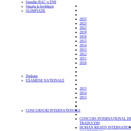
Simulări BAC și EN8
Situația la învățătură
OLIMPIADE
2025
2023
2022
2019
2016
2015
2014
2013
2012
2011
2010
Diplome
EXAMENE NAŢIONALE
2015
2014
2013
CONCURSURI INTERNAȚIONALE
CONCURS INTERNAȚIONAL D
TRADUCERI
HUMAN RIGHTS INTERNATIO