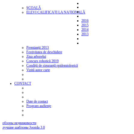
ŞCOALĂ
ELEVI CALIFICAȚI LA NAȚIONALĂ
2016
2015
2014
2013
Premianții 2013
Festivitatea de deschidere
Ziua arborelui
Concurs robotică 2019
Condiții de siguranță epidemiologică
Vizită autor carte
CONTACT
Date de contact
Program audiențe
обзоры недвижимости
лучшие шаблоны Joomla 3.0