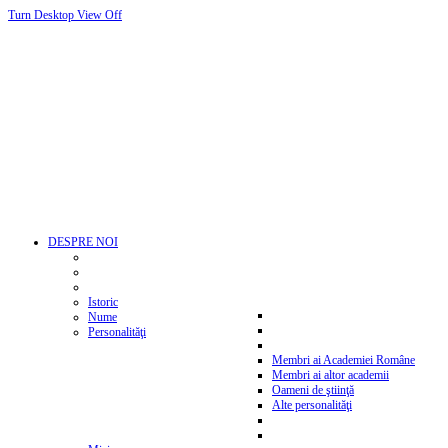
Turn Desktop View Off
DESPRE NOI
Istoric
Nume
Personalităţi
Membri ai Academiei Române
Membri ai altor academii
Oameni de ştiinţă
Alte personalităţi