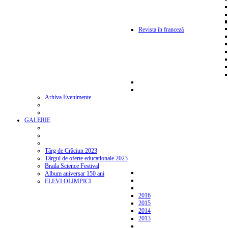
Revista în franceză
Arhiva Evenimente
GALERIE
Târg de Crăciun 2023
Târgul de oferte educaționale 2023
Braila Science Festival
Album aniversar 150 ani
ELEVI OLIMPICI
2016
2015
2014
2013