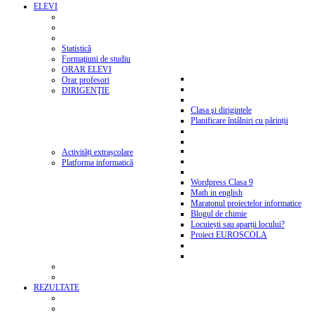
ELEVI
Statistică
Formaţiuni de studiu
ORAR ELEVI
Orar profesori
DIRIGENŢIE
Clasa şi dirigintele
Planificare întâlniri cu părinții
Activități extrașcolare
Platforma informatică
Wordpress Clasa 9
Math in english
Maratonul proiectelor informatice
Blogul de chimie
Locuiești sau aparții locului?
Proiect EUROSCOLA
REZULTATE