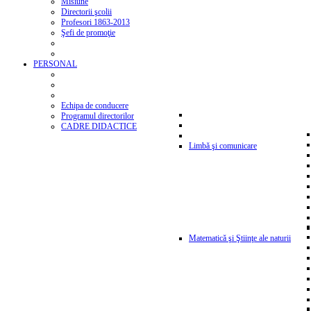
Misiune
Directorii şcolii
Profesori 1863-2013
Şefi de promoţie
PERSONAL
Echipa de conducere
Programul directorilor
CADRE DIDACTICE
Limbă şi comunicare
Matematică şi Ştiinţe ale naturii