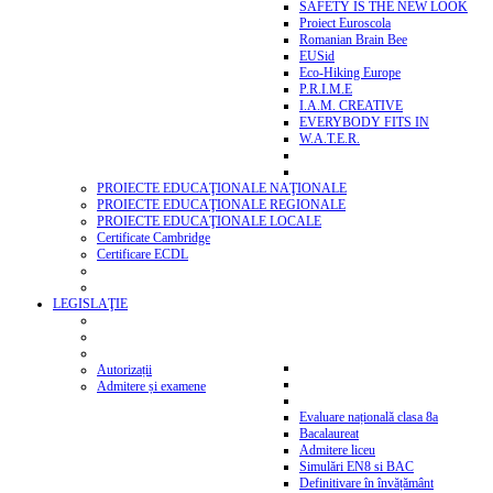
SAFETY IS THE NEW LOOK
Proiect Euroscola
Romanian Brain Bee
EUSid
Eco-Hiking Europe
P.R.I.M.E
I.A.M. CREATIVE
EVERYBODY FITS IN
W.A.T.E.R.
PROIECTE EDUCAŢIONALE NAŢIONALE
PROIECTE EDUCAŢIONALE REGIONALE
PROIECTE EDUCAŢIONALE LOCALE
Certificate Cambridge
Certificare ECDL
LEGISLAŢIE
Autorizații
Admitere și examene
Evaluare națională clasa 8a
Bacalaureat
Admitere liceu
Simulări EN8 si BAC
Definitivare în învățământ