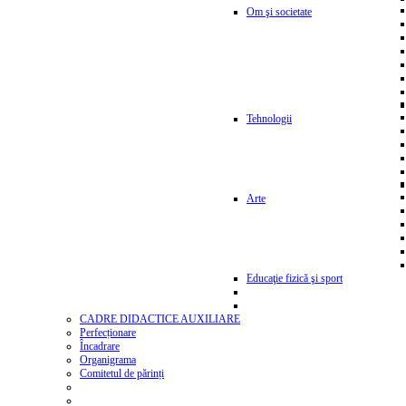
Om şi societate
Tehnologii
Arte
Educaţie fizică şi sport
CADRE DIDACTICE AUXILIARE
Perfecționare
Încadrare
Organigrama
Comitetul de părinți