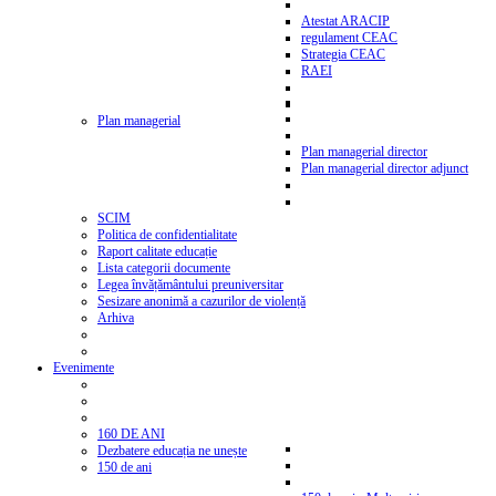
Atestat ARACIP
regulament CEAC
Strategia CEAC
RAEI
Plan managerial
Plan managerial director
Plan managerial director adjunct
SCIM
Politica de confidentialitate
Raport calitate educație
Lista categorii documente
Legea învățământului preuniversitar
Sesizare anonimă a cazurilor de violență
Arhiva
Evenimente
160 DE ANI
Dezbatere educația ne unește
150 de ani