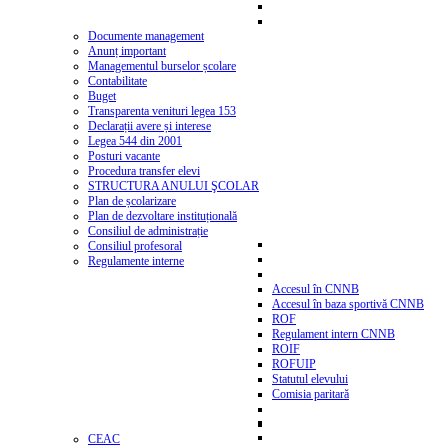
Documente management
Anunț important
Managementul burselor școlare
Contabilitate
Buget
Transparenta venituri legea 153
Declarații avere și interese
Legea 544 din 2001
Posturi vacante
Procedura transfer elevi
STRUCTURA ANULUI ŞCOLAR
Plan de școlarizare
Plan de dezvoltare instituțională
Consiliul de administrație
Consiliul profesoral
Regulamente interne
Accesul în CNNB
Accesul în baza sportivă CNNB
ROF
Regulament intern CNNB
ROIF
ROFUIP
Statutul elevului
Comisia paritară
CEAC