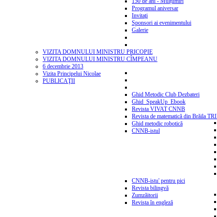
150 de ani - Mulțumiri
Programul aniversar
Invitaţi
Sponsori ai evenimentului
Galerie
VIZITA DOMNULUI MINISTRU PRICOPIE
VIZITA DOMNULUI MINISTRU CÎMPEANU
6 decembrie 2013
Vizita Principelui Nicolae
PUBLICAŢII
Ghid Metodic Club Dezbateri
Ghid_SpeakUp_Ebook
Revista VIVAT CNNB
Revista de matematică din Brăila T
Ghid metodic robotică
CNNB-istul
CNNB-istu' pentru pici
Revista bilingvă
Zumzăitorii
Revista în engleză