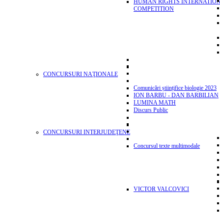
HUMAN RIGHTS INTERNATIO
COMPETITION
CONCURSURI NAŢIONALE
Comunicări științifice biologie 2023
ION BARBU - DAN BARBILIAN
LUMINA MATH
Discurs Public
CONCURSURI INTERJUDEŢENE
Concursul texte multimodale
VICTOR VALCOVICI