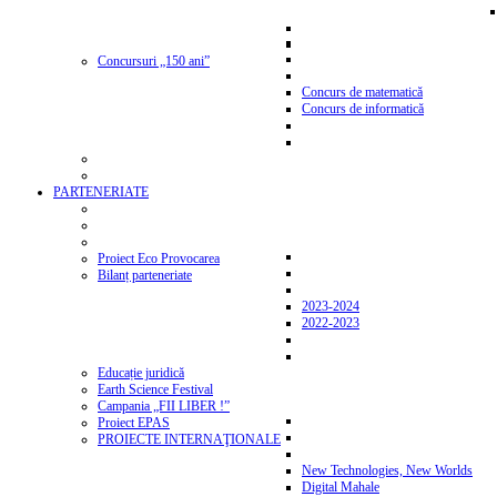
Concursuri „150 ani”
Concurs de matematică
Concurs de informatică
PARTENERIATE
Proiect Eco Provocarea
Bilanț parteneriate
2023-2024
2022-2023
Educație juridică
Earth Science Festival
Campania „FII LIBER !”
Proiect EPAS
PROIECTE INTERNAŢIONALE
New Technologies, New Worlds
Digital Mahale