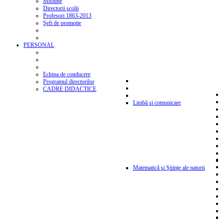
Misiune
Directorii şcolii
Profesori 1863-2013
Şefi de promoţie
PERSONAL
Echipa de conducere
Programul directorilor
CADRE DIDACTICE
Limbă şi comunicare
Matematică şi Ştiinţe ale naturii