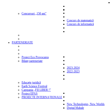
Concursuri „150 ani”
Concurs de matematică
Concurs de informatică
PARTENERIATE
Proiect Eco Provocarea
Bilanț parteneriate
2023-2024
2022-2023
Educație juridică
Earth Science Festival
Campania „FII LIBER !”
Proiect EPAS
PROIECTE INTERNAŢIONALE
New Technologies, New Worlds
Digital Mahale