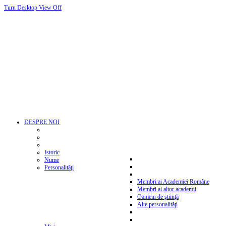
Turn Desktop View Off
DESPRE NOI
Istoric
Nume
Personalităţi
Membri ai Academiei Române
Membri ai altor academii
Oameni de ştiinţă
Alte personalităţi