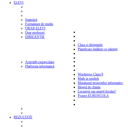
ELEVI
Statistică
Formaţiuni de studiu
ORAR ELEVI
Orar profesori
DIRIGENŢIE
Clasa şi dirigintele
Planificare întâlniri cu părinții
Activități extrașcolare
Platforma informatică
Wordpress Clasa 9
Math in english
Maratonul proiectelor informatice
Blogul de chimie
Locuiești sau aparții locului?
Proiect EUROSCOLA
REZULTATE