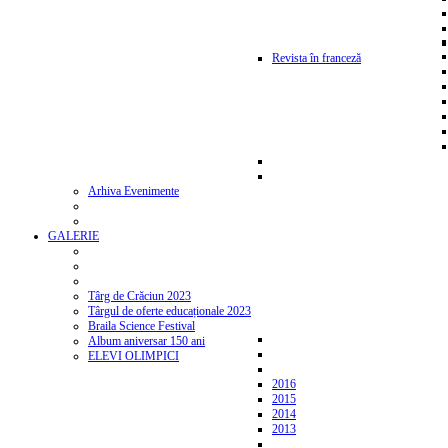
Revista în franceză
Arhiva Evenimente
GALERIE
Târg de Crăciun 2023
Târgul de oferte educaționale 2023
Braila Science Festival
Album aniversar 150 ani
ELEVI OLIMPICI
2016
2015
2014
2013