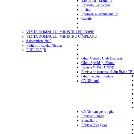
150 de ani - Mulțumiri
Programul aniversar
Invitaţi
Sponsori ai evenimentului
Galerie
VIZITA DOMNULUI MINISTRU PRICOPIE
VIZITA DOMNULUI MINISTRU CÎMPEANU
6 decembrie 2013
Vizita Principelui Nicolae
PUBLICAŢII
Ghid Metodic Club Dezbateri
Ghid_SpeakUp_Ebook
Revista VIVAT CNNB
Revista de matematică din Brăila T
Ghid metodic robotică
CNNB-istul
CNNB-istu' pentru pici
Revista bilingvă
Zumzăitorii
Revista în engleză