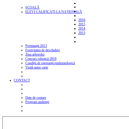
ŞCOALĂ
ELEVI CALIFICAȚI LA NAȚIONALĂ
2016
2015
2014
2013
Premianții 2013
Festivitatea de deschidere
Ziua arborelui
Concurs robotică 2019
Condiții de siguranță epidemiologică
Vizită autor carte
CONTACT
Date de contact
Program audiențe