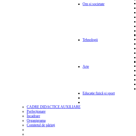
Om şi societate
Tehnologii
Arte
Educaţie fizică şi sport
CADRE DIDACTICE AUXILIARE
Perfecționare
Încadrare
Organigrama
Comitetul de părinți