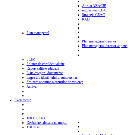
Atestat ARACIP
regulament CEAC
Strategia CEAC
RAEI
Plan managerial
Plan managerial director
Plan managerial director adjunct
SCIM
Politica de confidentialitate
Raport calitate educație
Lista categorii documente
Legea învățământului preuniversitar
Sesizare anonimă a cazurilor de violență
Arhiva
Evenimente
160 DE ANI
Dezbatere educația ne unește
150 de ani