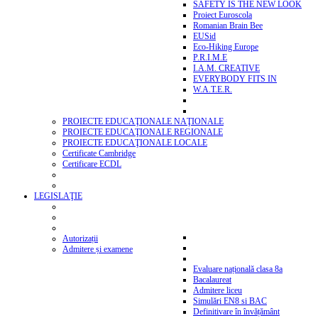
SAFETY IS THE NEW LOOK
Proiect Euroscola
Romanian Brain Bee
EUSid
Eco-Hiking Europe
P.R.I.M.E
I.A.M. CREATIVE
EVERYBODY FITS IN
W.A.T.E.R.
PROIECTE EDUCAŢIONALE NAŢIONALE
PROIECTE EDUCAŢIONALE REGIONALE
PROIECTE EDUCAŢIONALE LOCALE
Certificate Cambridge
Certificare ECDL
LEGISLAŢIE
Autorizații
Admitere și examene
Evaluare națională clasa 8a
Bacalaureat
Admitere liceu
Simulări EN8 si BAC
Definitivare în învățământ