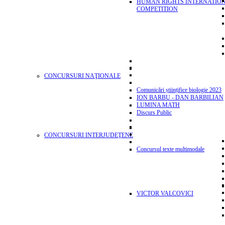
HUMAN RIGHTS INTERNATIO
COMPETITION
CONCURSURI NAŢIONALE
Comunicări științifice biologie 2023
ION BARBU - DAN BARBILIAN
LUMINA MATH
Discurs Public
CONCURSURI INTERJUDEŢENE
Concursul texte multimodale
VICTOR VALCOVICI