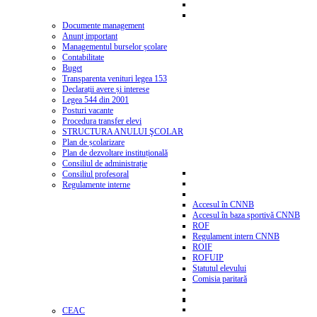
Documente management
Anunț important
Managementul burselor școlare
Contabilitate
Buget
Transparenta venituri legea 153
Declarații avere și interese
Legea 544 din 2001
Posturi vacante
Procedura transfer elevi
STRUCTURA ANULUI ŞCOLAR
Plan de școlarizare
Plan de dezvoltare instituțională
Consiliul de administrație
Consiliul profesoral
Regulamente interne
Accesul în CNNB
Accesul în baza sportivă CNNB
ROF
Regulament intern CNNB
ROIF
ROFUIP
Statutul elevului
Comisia paritară
CEAC