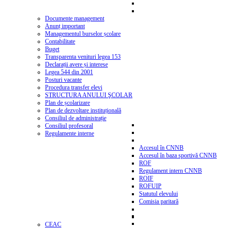
Documente management
Anunț important
Managementul burselor școlare
Contabilitate
Buget
Transparenta venituri legea 153
Declarații avere și interese
Legea 544 din 2001
Posturi vacante
Procedura transfer elevi
STRUCTURA ANULUI ŞCOLAR
Plan de școlarizare
Plan de dezvoltare instituțională
Consiliul de administrație
Consiliul profesoral
Regulamente interne
Accesul în CNNB
Accesul în baza sportivă CNNB
ROF
Regulament intern CNNB
ROIF
ROFUIP
Statutul elevului
Comisia paritară
CEAC