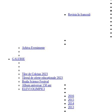
Revista în franceză
Arhiva Evenimente
GALERIE
Târg de Crăciun 2023
Târgul de oferte educaționale 2023
Braila Science Festival
Album aniversar 150 ani
ELEVI OLIMPICI
2016
2015
2014
2013