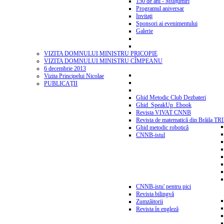
150 de ani - Mulțumiri
Programul aniversar
Invitaţi
Sponsori ai evenimentului
Galerie
VIZITA DOMNULUI MINISTRU PRICOPIE
VIZITA DOMNULUI MINISTRU CÎMPEANU
6 decembrie 2013
Vizita Principelui Nicolae
PUBLICAŢII
Ghid Metodic Club Dezbateri
Ghid_SpeakUp_Ebook
Revista VIVAT CNNB
Revista de matematică din Brăila T
Ghid metodic robotică
CNNB-istul
CNNB-istu' pentru pici
Revista bilingvă
Zumzăitorii
Revista în engleză