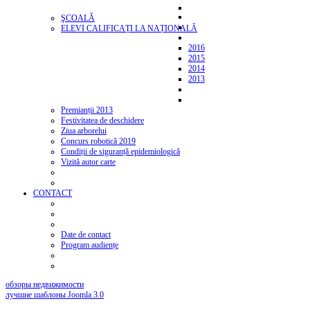
ŞCOALĂ
ELEVI CALIFICAȚI LA NAȚIONALĂ
2016
2015
2014
2013
Premianții 2013
Festivitatea de deschidere
Ziua arborelui
Concurs robotică 2019
Condiții de siguranță epidemiologică
Vizită autor carte
CONTACT
Date de contact
Program audiențe
обзоры недвижимости
лучшие шаблоны Joomla 3.0