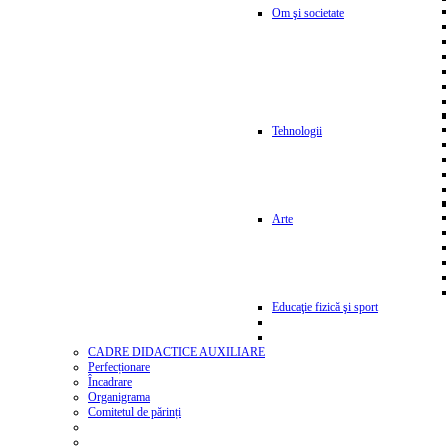
Om şi societate
Tehnologii
Arte
Educaţie fizică şi sport
CADRE DIDACTICE AUXILIARE
Perfecționare
Încadrare
Organigrama
Comitetul de părinți