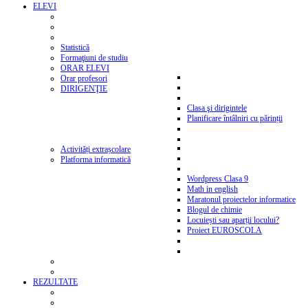
ELEVI
Statistică
Formaţiuni de studiu
ORAR ELEVI
Orar profesori
DIRIGENŢIE
Clasa şi dirigintele
Planificare întâlniri cu părinții
Activități extrașcolare
Platforma informatică
Wordpress Clasa 9
Math in english
Maratonul proiectelor informatice
Blogul de chimie
Locuiești sau aparții locului?
Proiect EUROSCOLA
REZULTATE