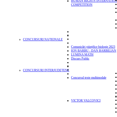
HUMAN RIGHTS INTERNATIO
COMPETITION
CONCURSURI NAŢIONALE
Comunicări științifice biologie 2023
ION BARBU - DAN BARBILIAN
LUMINA MATH
Discurs Public
CONCURSURI INTERJUDEŢENE
Concursul texte multimodale
VICTOR VALCOVICI