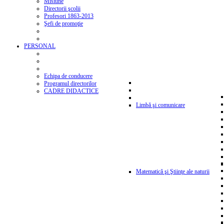
Misiune
Directorii şcolii
Profesori 1863-2013
Şefi de promoţie
PERSONAL
Echipa de conducere
Programul directorilor
CADRE DIDACTICE
Limbă şi comunicare
Matematică şi Ştiinţe ale naturii