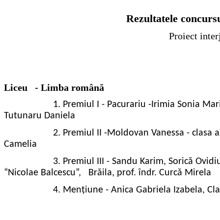
Rezultatele concurs
Proiect inte
Liceu - Limba român
ǎ
1.
Premiul I - Pacurariu -Irimia Sonia Maria
Tutunaru Daniela
2.
Premiul II -Moldovan Vanessa - clasa aX
Camelia
3.
Premiul III - Sandu Karim, Soricǎ Ovidi
“Nicolae Balcescu”,
Brǎila, prof. îndr. Curcǎ Mirela
4.
Mențiune - Anica Gabriela Izabela, Clas