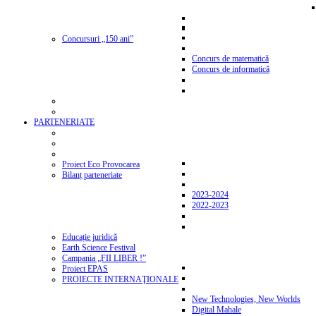
Concursuri „150 ani”
Concurs de matematică
Concurs de informatică
PARTENERIATE
Proiect Eco Provocarea
Bilanț parteneriate
2023-2024
2022-2023
Educație juridică
Earth Science Festival
Campania „FII LIBER !”
Proiect EPAS
PROIECTE INTERNAŢIONALE
New Technologies, New Worlds
Digital Mahale