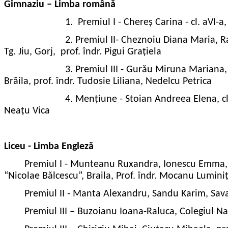
Gimnaziu – Limba românǎ
1.
Premiul I - Chereș Carina - cl. aVI-
2.
Premiul II- Cheznoiu Diana Maria, R
Tg. Jiu, Gorj,
prof. îndr. Pigui Grațiela
3.
Premiul III - Gurǎu Miruna Mariana,
Brãila, prof. îndr. Tudosie Liliana, Nedelcu Petrica
4.
Mențiune - Stoian Andreea Elena, cla
Neațu Vica
Liceu - Limba Englezǎ
Premiul I - Munteanu Ruxandra, Ionescu Emma, Tă
“Nicolae
Bǎlcescu”, Braila, Prof. îndr. Mocanu Lumini
Premiul II - Manta Alexandru, Sandu Karim, Sava
Premiul III – Buzoianu Ioana-Raluca, Colegiul Nat