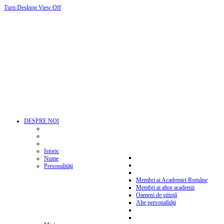
Turn Desktop View Off
DESPRE NOI
Istoric
Nume
Personalităţi
Membri ai Academiei Române
Membri ai altor academii
Oameni de ştiinţă
Alte personalităţi