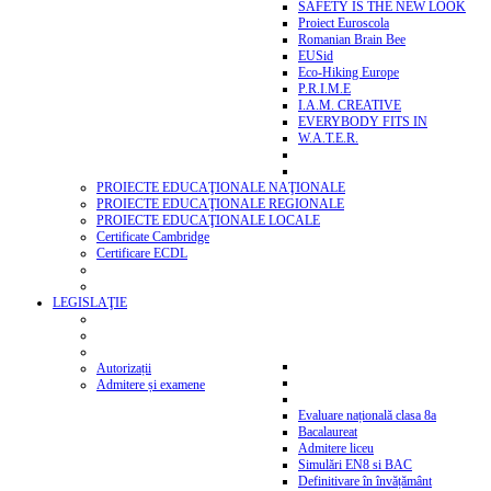
SAFETY IS THE NEW LOOK
Proiect Euroscola
Romanian Brain Bee
EUSid
Eco-Hiking Europe
P.R.I.M.E
I.A.M. CREATIVE
EVERYBODY FITS IN
W.A.T.E.R.
PROIECTE EDUCAŢIONALE NAŢIONALE
PROIECTE EDUCAŢIONALE REGIONALE
PROIECTE EDUCAŢIONALE LOCALE
Certificate Cambridge
Certificare ECDL
LEGISLAŢIE
Autorizații
Admitere și examene
Evaluare națională clasa 8a
Bacalaureat
Admitere liceu
Simulări EN8 si BAC
Definitivare în învățământ