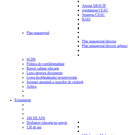
Atestat ARACIP
regulament CEAC
Strategia CEAC
RAEI
Plan managerial
Plan managerial director
Plan managerial director adjunct
SCIM
Politica de confidentialitate
Raport calitate educație
Lista categorii documente
Legea învățământului preuniversitar
Sesizare anonimă a cazurilor de violență
Arhiva
Evenimente
160 DE ANI
Dezbatere educația ne unește
150 de ani