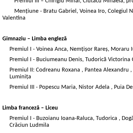
Premiul III – Chirigiu Mihai, Ciutacu Mihaela,
pr
Mențiune - Bratu Gabriel, Voinea Iro, Colegiul N
Valentina
Gimnaziu – Limba englezǎ
Premiul I - Voinea Anca, Nemțișor Rareș, Moraru 
Premiul I - Buciumeanu Denis, Tudorică Victorina 
Premiul II: Codreanu Roxana , Pantea Alexandru ,
Luminița
Premiul III - Popescu Maria, Nistor Adela , Puia D
Limba francezǎ – Liceu
Premiul I - Buzoianu Ioana-Raluca, Tudorica , Dogǎr
Crǎciun Ludmila