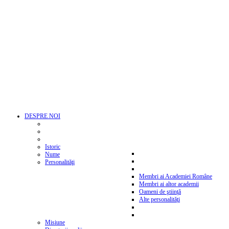
DESPRE NOI
Istoric
Nume
Personalităţi
Membri ai Academiei Române
Membri ai altor academii
Oameni de ştiinţă
Alte personalităţi
Misiune