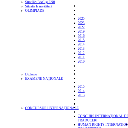
Simulări BAC și EN8
Situația la învățătură
OLIMPIADE
2025
2023
2022
2019
2016
2015
2014
2013
2012
2011
2010
Diplome
EXAMENE NAŢIONALE
2015
2014
2013
CONCURSURI INTERNAȚIONALE
CONCURS INTERNAȚIONAL D
TRADUCERI
HUMAN RIGHTS INTERNATIO