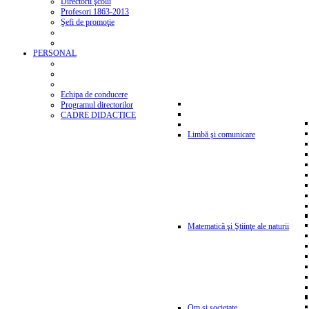
Directorii şcolii
Profesori 1863-2013
Şefi de promoţie
PERSONAL
Echipa de conducere
Programul directorilor
CADRE DIDACTICE
Limbă şi comunicare
Matematică şi Ştiinţe ale naturii
Om şi societate