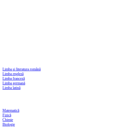
Limba şi literatura română
Limba engleză
Limba franceză
Limba germană
Limba latină
Matematică
Fizică
Chimie
Biologie