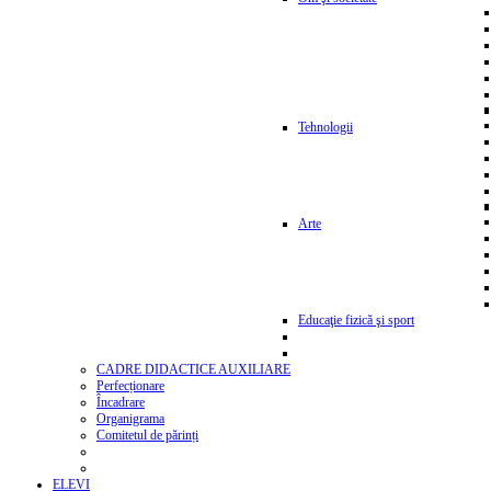
Tehnologii
Arte
Educaţie fizică şi sport
CADRE DIDACTICE AUXILIARE
Perfecționare
Încadrare
Organigrama
Comitetul de părinți
ELEVI