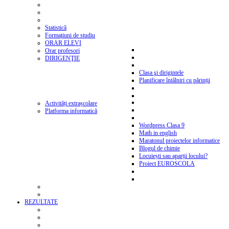
Statistică
Formaţiuni de studiu
ORAR ELEVI
Orar profesori
DIRIGENŢIE
Clasa şi dirigintele
Planificare întâlniri cu părinții
Activități extrașcolare
Platforma informatică
Wordpress Clasa 9
Math in english
Maratonul proiectelor informatice
Blogul de chimie
Locuiești sau aparții locului?
Proiect EUROSCOLA
REZULTATE